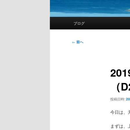
メ
ブログ
イ
ン
メ
投
←
前へ
ニ
稿
ュ
ナ
ー
ビ
20
ゲ
ー
（D
シ
ョ
ン
投稿日時:
2
今日は、
まずは、