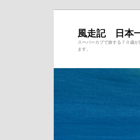
メ
イ
ン
風走記 日本
コ
スーパーカブで旅する７０歳が
ン
ます。
テ
ン
ツ
へ
移
動