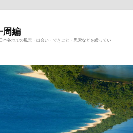
一周編
日本各地での風景・出会い・できごと・思索などを綴ってい