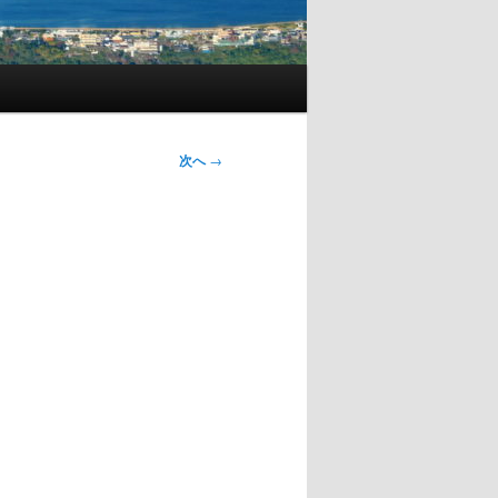
次へ
→
る