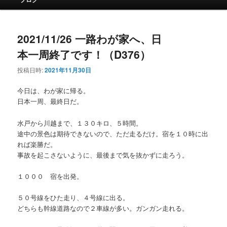
イ
ン
メ
2021/11/26 一路わが家へ、日
ニ
ュ
本一周終了です！（D376）
ー
投稿日時:
2021年11月30日
今日は、わが家に帰る。
日本一周、最終日だ。
水戸から川越まで、１３０キロ、５時間。
途中の景色は期待できないので、ただ走るだけ。宿を１０時に出
れば楽勝だ。
事故を起こさないように、最後まで気を抜かずに走ろう。
１０００ 宿を出発。
５０号線をひた走り、４号線に出る。
どちらも幹線道路なので２車線が多い。ガンガン走れる。