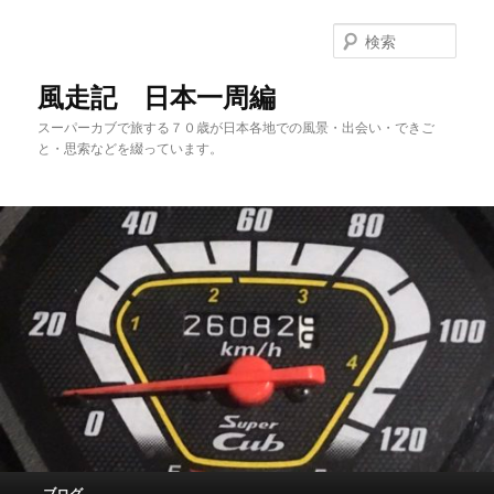
メ
サ
イ
ブ
検
ン
コ
索
コ
ン
風走記 日本一周編
ン
テ
スーパーカブで旅する７０歳が日本各地での風景・出会い・できご
テ
ン
と・思索などを綴っています。
ン
ツ
ツ
へ
へ
移
移
動
動
メ
ブログ