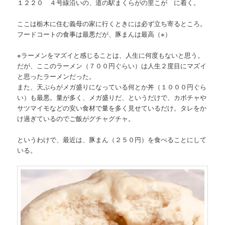
１２２０ ４号線沿いの、道の駅まくらがの里こが に着く。
ここは栃木に住む義母の家に行くときには必ず立ち寄るところ。
フードコートの食事は最悪だが、豚まんは最高（※）
※ラーメンをマズイと感じることは、人生に何度もないと思う。
だが、ここのラーメン（７００円ぐらい）は人生２度目にマズイ
と思ったラーメンだった。
また、天ぷらがメガ盛りになっている何とか丼（１０００円ぐら
い）も最悪。量が多く、メガ盛りだ、というだけで、カボチャや
サツマイモなどの安い食材で量を多く見せているだけ。タレをか
け過ぎているのでご飯がグチャグチャ。
というわけで、最近は、豚まん（２５０円）を食べることにして
いる。