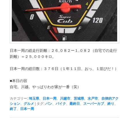
日本一周の総走行距離：２６,０８２ー１,０８２（自宅での走行
距離）＝２５,０００キロ。
日本一周の総日数：３７６日（１年１１日、おっ、１並びだ！）
■本日の宿
自宅。川越。やっぱりわが家が一番（笑）
カテゴリー:
埼玉県
、
日本一周
、
川越市
、
茨城県
、
水戸市
、
自律的アク
ション
、
グルメ
|
タグ:
パン
、
バイク
、
最終日
、
スーパーカブ
、
終り
、
終了
、
日本一周