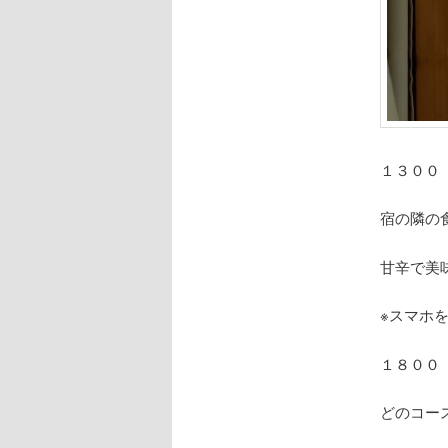
１３００
宿の隣の
甘辛で美
※スマホ
１８００
どのコー