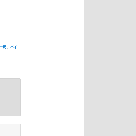
一周
、
バイ