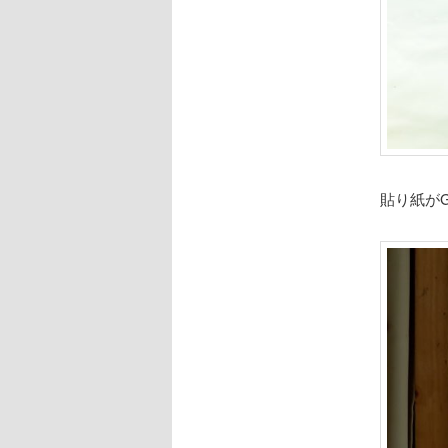
貼り紙がGo