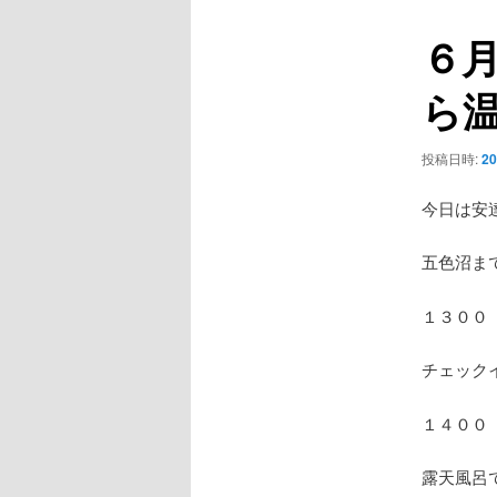
ー
ビ
６
ゲ
ー
ら
シ
ョ
ン
投稿日時:
2
今日は安
五色沼ま
１３００
チェック
１４００
露天風呂