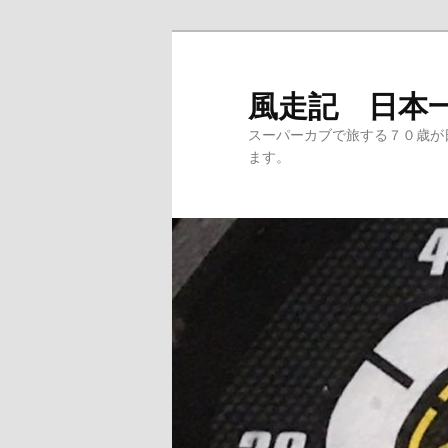
メ
イ
ン
風走記 日本
コ
スーパーカブで旅する７０歳が
ン
ます。
テ
ン
ツ
へ
移
動