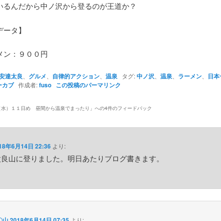
いるんだから中ノ沢から登るのが王道か？
データ】
メン：９００円
安達太良
、
グルメ
、
自律的アクション
、
温泉
タグ:
中ノ沢
、
温泉
、
ラーメン
、
日本
ーカブ
作成者:
fuso
この投稿のパーマリンク
（水）１１日め 昼間から温泉でまったり
」への4件のフィードバック
18年6月14日 22:36
より:
太良山に登りました。明日あたりブログ書きます。
〇山
2018年6月14日 07:35
より: