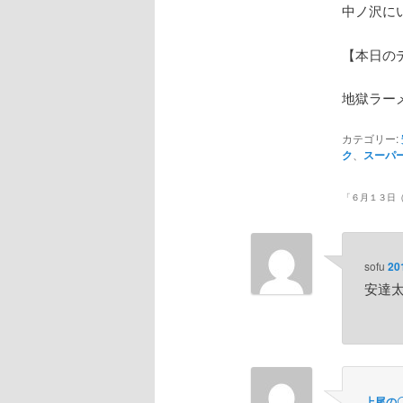
中ノ沢に
【本日の
地獄ラー
カテゴリー:
ク
、
スーパ
「
６月１３日
sofu
20
安達
上尾の