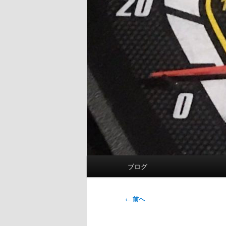
メ
ブログ
イ
ン
メ
投
←
前へ
ニ
稿
ュ
ナ