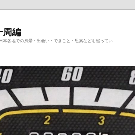
一周編
日本各地での風景・出会い・できごと・思索などを綴ってい