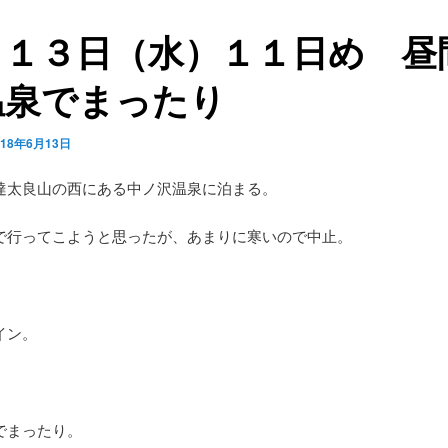
月１３日（水）１１日め 昼
温泉でまったり
018年6月13日
達太良山の西にある中ノ沢温泉に泊まる。
で行ってこようと思ったが、あまりに寒いので中止。
イン。
でまったり。