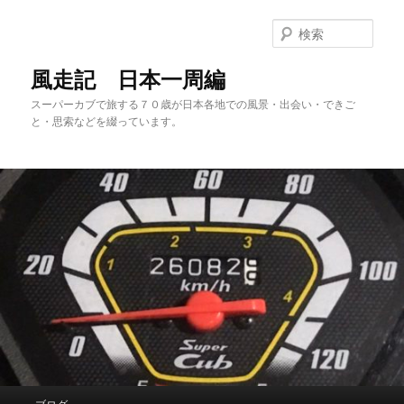
メ
イ
検
ン
索
コ
風走記 日本一周編
ン
スーパーカブで旅する７０歳が日本各地での風景・出会い・できご
テ
と・思索などを綴っています。
ン
ツ
へ
移
動
メ
ブログ