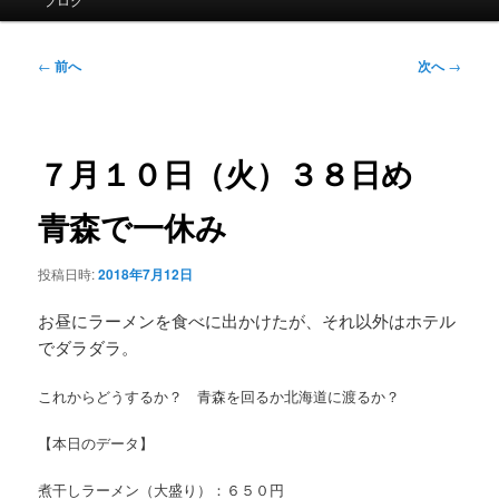
イ
ン
メ
投
←
前へ
次へ
→
ニ
稿
ュ
ナ
ー
ビ
ゲ
７月１０日（火）３８日め
ー
シ
青森で一休み
ョ
ン
投稿日時:
2018年7月12日
お昼にラーメンを食べに出かけたが、それ以外はホテル
でダラダラ。
これからどうするか？ 青森を回るか北海道に渡るか？
【本日のデータ】
煮干しラーメン（大盛り）：６５０円