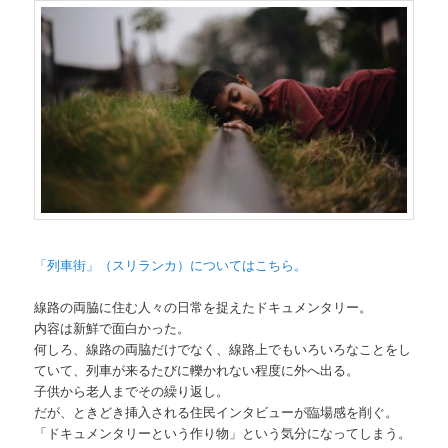
「列車街」（スリランカ）についてはこちら。
線路の両脇に住む人々の日常を捉えたドキュメンタリー。
内容は新鮮で面白かった。
何しろ、線路の両脇だけでなく、線路上でもいろいろなことをし
ていて、列車が来るたびに轢かれない程度に外へ出る。
子供から老人までその繰り返し。
だが、ときどき挿入される住民インタビューが臨場感を削ぐ。
「ドキュメンタリーという作り物」という気分になってしまう。