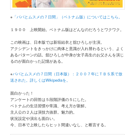
※
「パパとムスメの７日間」（ベトナム版）についてはこちら。
１９００ 上映開始。ベトナム版はどんなのだろうとワクワク。
この映画は、日本版では新垣結衣と舘ひろしが主演。
アクシデントをきっかけに肉体と意識が入れ替わるという、よく
あるパターンの話。舘ひろしが中身が女子高生のお父さんを演じ
るのが面白かった記憶がある。
※
パパとムスメの７日間（日本版）：２００７年にＴＢＳ系で放
送された。詳しくはWikipediaを。
面白かった！
アンケートの回答は５段階評価の５にした。
ベトナムの生活習慣や常識、考え方が新鮮。
主人公の２人は演技力抜群。魅力的。
状況設定や演出も面白い。
今、日本で上映したらヒット間違いなし、と断言する。