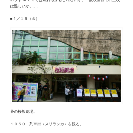
は難しいか、、、
■４／１９（金）
昼の桜坂劇場。
１０５０ 列車街（スリランカ）を観る。