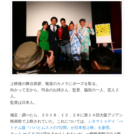
上映後の舞台挨拶。報道のカメラにポーズを取る。
向かって左から、司会のお姉さん、監督、脇役の一人、芸人２
人。
監督は日本人。
補足：調べたら、２０１８．１２．２８に第１４回大阪アジアン
映画祭で上映されていた。これについては、
シネマトゥデイ「べ
トナム版『パパとムスメの7日間』が日本初上映」を参照。
ネット or ＣＳでは流れるかもしれないが、一般映画館での上映