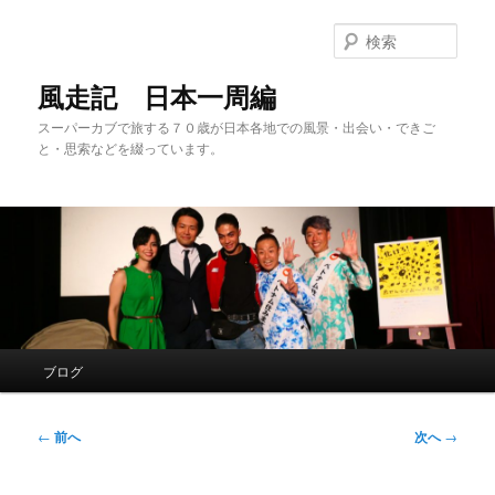
メ
イ
検
ン
索
コ
風走記 日本一周編
ン
スーパーカブで旅する７０歳が日本各地での風景・出会い・できご
テ
と・思索などを綴っています。
ン
ツ
へ
移
動
メ
ブログ
イ
ン
メ
投
←
前へ
次へ
→
ニ
稿
ュ
ナ