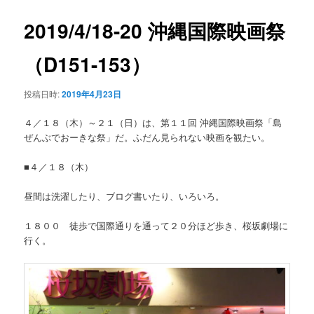
ー
ビ
ゲ
2019/4/18-20 沖縄国際映画祭
ー
シ
（D151-153）
ョ
ン
投稿日時:
2019年4月23日
４／１８（木）～２１（日）は、第１１回 沖縄国際映画祭「島
ぜんぶでおーきな祭」だ。ふだん見られない映画を観たい。
■４／１８（木）
昼間は洗濯したり、ブログ書いたり、いろいろ。
１８００ 徒歩で国際通りを通って２０分ほど歩き、桜坂劇場に
行く。