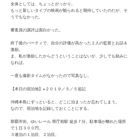
全体としては、ちょっとがっかり。
もっと新しいタイプの映画が観られると期待していたのだが、そ
うでもなかった。
審査員の講評は面白かった。
終了後のパーティで、自分の評価が高かった２人の監督とお話＆
激励。
ま、私が激励したからどうということはないが、少しでも励みに
なれば。
一度も撮影タイムがなかったので写真なし。
【本日の宿泊地】※２０１９／５／５追記
沖縄本島にずっといると、どこに泊まったか忘れてしまう。
なので、宿泊地を記録しておくことにする。
那覇市街。ゆいレール 県庁前駅 徒歩７分。駐車場が離れた場所
で１日３００円。
３連泊の１泊目、２泊目。