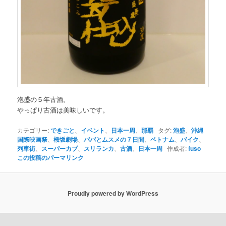
泡盛の５年古酒。
やっぱり古酒は美味しいです。
カテゴリー:
できごと
、
イベント
、
日本一周
、
那覇
タグ:
泡盛
、
沖縄
国際映画祭
、
桜坂劇場
、
パパとムスメの７日間
、
ベトナム
、
バイク
、
列車街
、
スーパーカブ
、
スリランカ
、
古酒
、
日本一周
作成者:
fuso
この投稿のパーマリンク
Proudly powered by WordPress