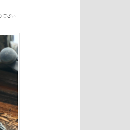
。
うござい