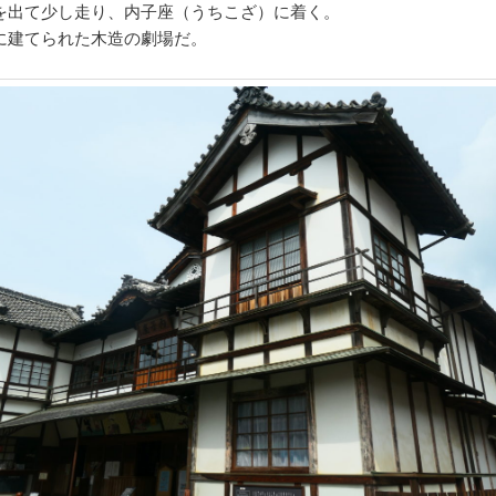
を出て少し走り、内子座（うちこざ）に着く。
に建てられた木造の劇場だ。