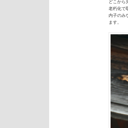
どこから
老朽化で
内子のみ
ます。