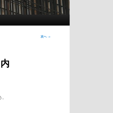
次へ
→
、内
う。