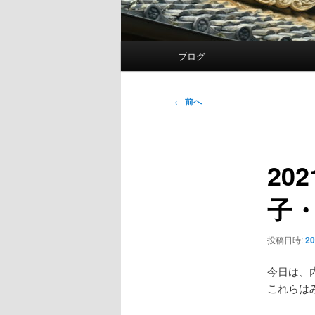
メ
ブログ
イ
ン
メ
投
←
前へ
ニ
稿
ュ
ナ
ー
ビ
20
ゲ
ー
子・
シ
ョ
ン
投稿日時:
2
今日は、
これらは