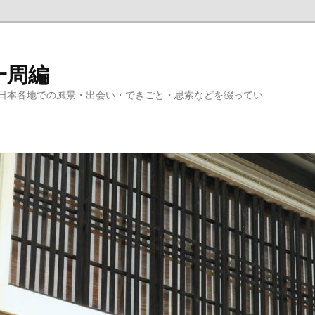
一周編
日本各地での風景・出会い・できごと・思索などを綴ってい