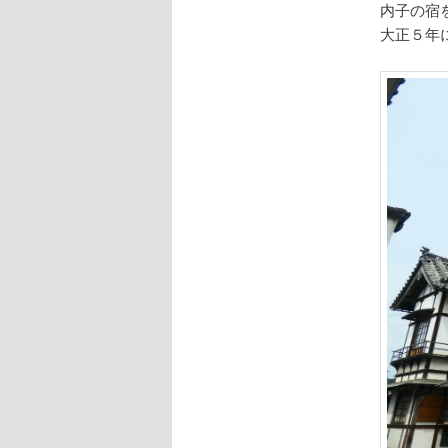
内子の宿
大正５年