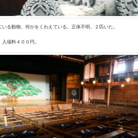
にいる動物。何かをくわえている。正体不明。２匹いた。
。入場料４００円。