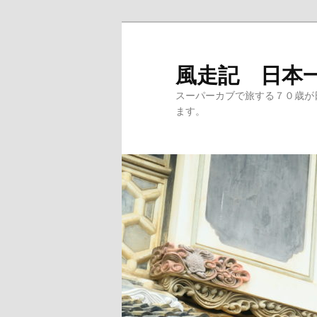
メ
イ
ン
風走記 日本
コ
スーパーカブで旅する７０歳が
ン
ます。
テ
ン
ツ
へ
移
動