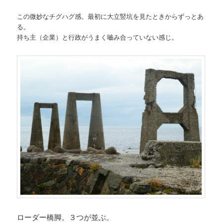
この微妙なチグハグ感。最初に大立竪坑を見たときからずっとあ
る。
持ち主（企業）と行政がうまく嚙み合っていない感じ。
ローダー橋脚。３つが並ぶ。