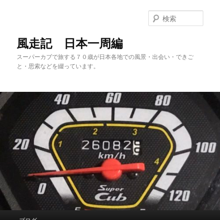
メ
イ
検
ン
索
コ
風走記 日本一周編
ン
スーパーカブで旅する７０歳が日本各地での風景・出会い・できご
テ
と・思索などを綴っています。
ン
ツ
へ
移
動
メ
ブログ