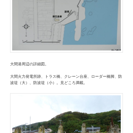
大間港周辺の詳細図。
大間火力発電所跡、トラス橋、クレーン台座、ローダー橋脚、防
波堤（大）、防波堤（小）。見どころ満載。