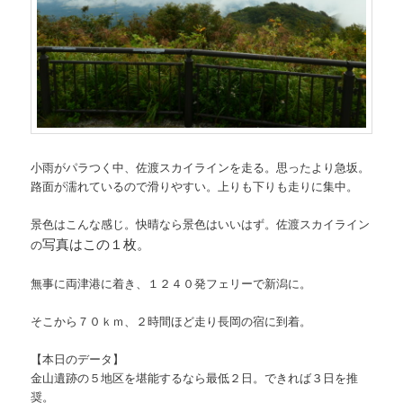
小雨がパラつく中、佐渡スカイラインを走る。思ったより急坂。
路面が濡れているので滑りやすい。上りも下りも走りに集中。
景色はこんな感じ。快晴なら景色はいいはず。佐渡スカイライン
写真はこの１枚。
の
無事に両津港に着き、１２４０発フェリーで新潟に。
そこから７０ｋｍ、２時間ほど走り長岡の宿に到着。
【本日のデータ】
金山遺跡の５地区を堪能するなら最低２日。できれば３日を推
奨。