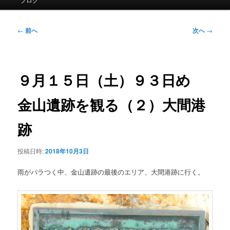
イ
ン
メ
投
←
前へ
次へ
→
ニ
稿
ュ
ナ
ー
ビ
ゲ
９月１５日（土）９３日め
ー
シ
金山遺跡を観る（２）大間港
ョ
ン
跡
投稿日時:
2018年10月3日
雨がパラつく中、金山遺跡の最後のエリア、大間港跡に行く。