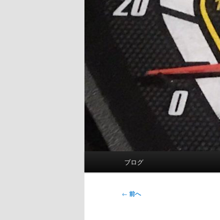
メ
ブログ
イ
ン
メ
投
←
前へ
ニ
稿
ュ
ナ