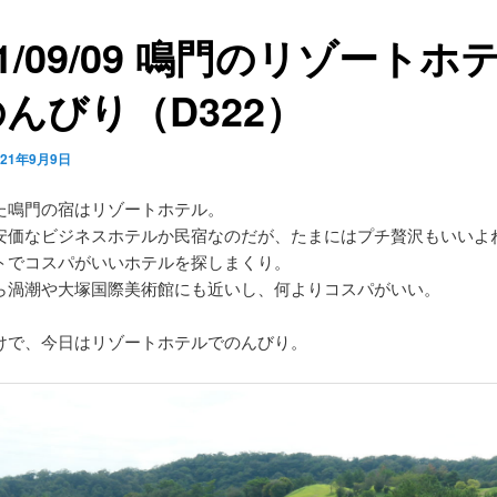
21/09/09 鳴門のリゾートホ
んびり（D322）
021年9月9日
た鳴門の宿はリゾートホテル。
安価なビジネスホテルか民宿なのだが、たまにはプチ贅沢もいいよ
トでコスパがいいホテルを探しまくり。
ら渦潮や大塚国際美術館にも近いし、何よりコスパがいい。
けで、今日はリゾートホテルでのんびり。