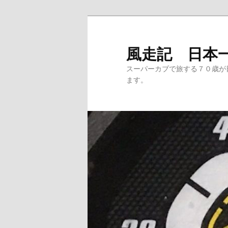
メ
イ
ン
風走記 日本
コ
スーパーカブで旅する７０歳が
ン
ます。
テ
ン
ツ
へ
移
動