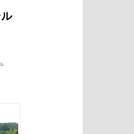
テル
ね。