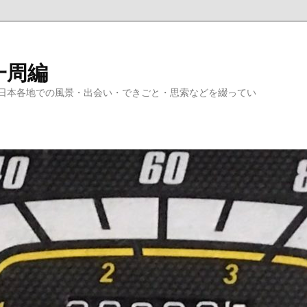
一周編
日本各地での風景・出会い・できごと・思索などを綴ってい