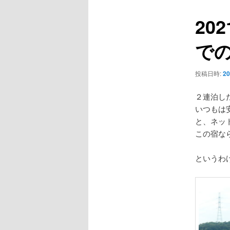
ー
ビ
20
ゲ
ー
での
シ
ョ
ン
投稿日時:
2
２連泊し
いつもは
と、ネッ
この宿な
というわ