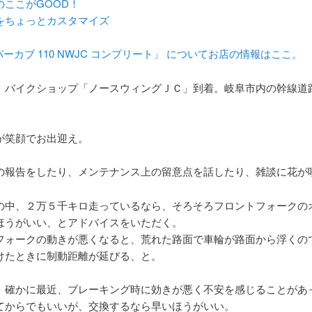
のここがGOOD！
をちょっとカスタマイズ
ーカブ 110 NWJC コンプリート」 についてお店の情報はここ。
 バイクショップ「ノースウィングＪＣ」到着。岐阜市内の幹線道
が笑顔でお出迎え。
の報告をしたり、メンテナンス上の留意点を話したり、雑談に花が
の中、２万５千キロ走っているなら、そろそろフロントフォークの
ほうがいい、とアドバイスをいただく。
フォークの動きが悪くなると、荒れた路面で車輪が路面から浮くの
けたときに制動距離が延びる、と。
。確かに最近、ブレーキング時に効きが悪く不安を感じることがあ
てからでもいいが、交換するなら早いほうがいい。