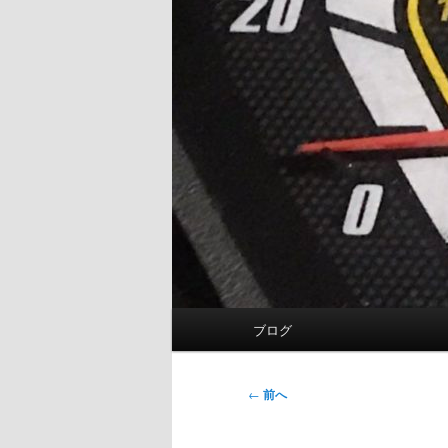
メ
ブログ
イ
ン
メ
投
←
前へ
ニ
稿
ュ
ナ