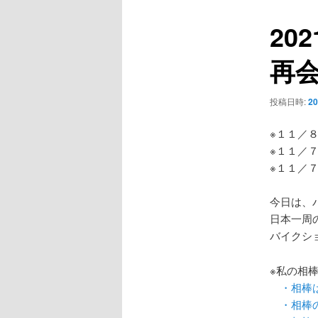
ー
ビ
20
ゲ
ー
再会
シ
ョ
ン
投稿日時:
2
※１１／
※１１／
※１１／
今日は、
日本一周の
バイクシ
※私の相
・相棒
・相棒