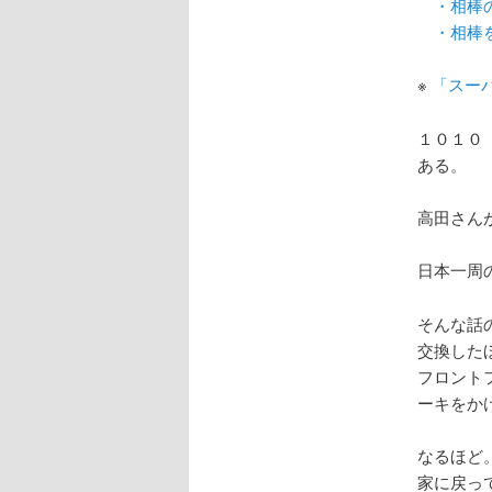
・相棒
・相棒
※
「スーパ
１０１０
ある。
高田さん
日本一周
そんな話
交換した
フロント
ーキをか
なるほど
家に戻っ