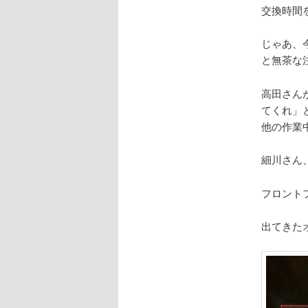
交換時間
じゃあ、
と無茶な
高田さん
てくれ」
他の作業
細川さん
フロント
出てきた