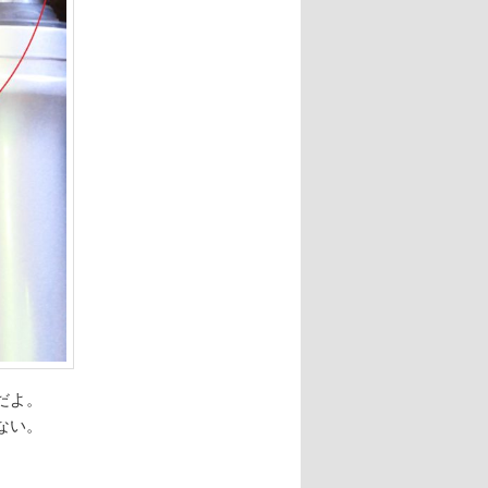
だよ。
ない。