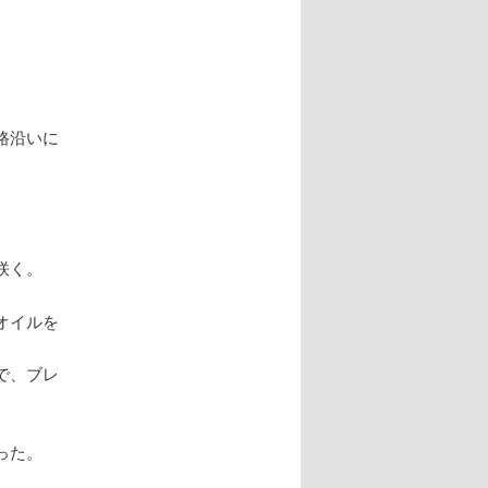
路沿いに
咲く。
オイルを
で、ブレ
った。