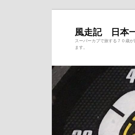
メ
イ
ン
風走記 日本
コ
スーパーカブで旅する７０歳が
ン
ます。
テ
ン
ツ
へ
移
動