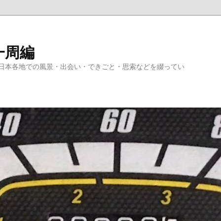
一周編
日本各地での風景・出会い・できごと・思索などを綴ってい