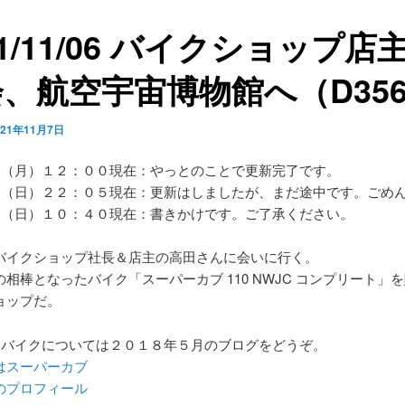
21/11/06 バイクショップ店
、航空宇宙博物館へ（D35
021年11月7日
８（月）１２：００現在：やっとのことで更新完了です。
７（日）２２：０５現在：更新はしましたが、まだ途中です。ごめ
７（日）１０：４０現在：書きかけです。ご了承ください。
バイクショップ社長＆店主の高田さんに会いに行く。
相棒となったバイク「スーパーカブ 110 NWJC コンプリート」
ョップだ。
棒バイクについては２０１８年５月のブログをどうぞ。
はスーパーカブ
のプロフィール