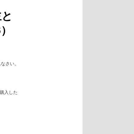
主と
6）
んなさい。
を購入した