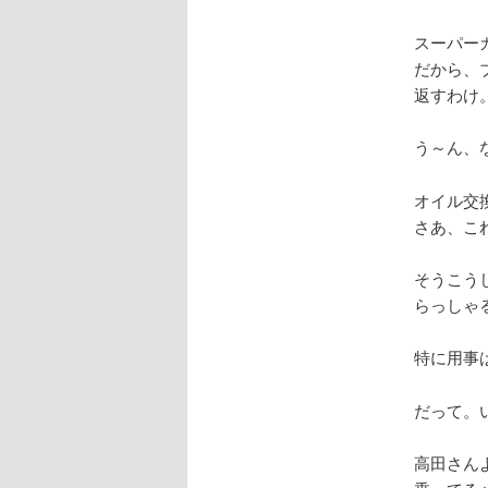
スーパー
だから、
返すわけ
う～ん、
オイル交
さあ、こ
そうこう
らっしゃ
特に用事
だって。
高田さん