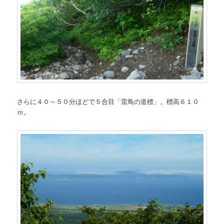
さらに４０～５０分ほどで５合目「雷鳥の道標」。標高６１０
ｍ。