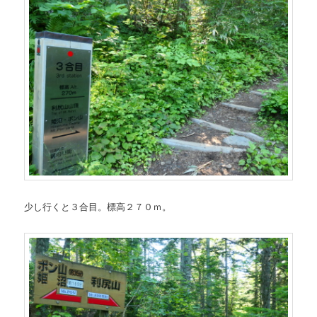
少し行くと３合目。標高２７０ｍ。