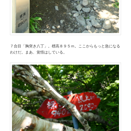
７合目「胸突き八丁」。標高８９５ｍ。ここからもっと急になる
わけだ。まあ、覚悟はしている。