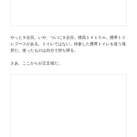
やっと９合目。いや、ついに９合目。標高１４１０ｍ。携帯トイ
レブースがある。トイレではない。持参した携帯トイレを使う場
所だ。使ったものは自分で持ち帰る。
さあ、ここからが正念場だ。