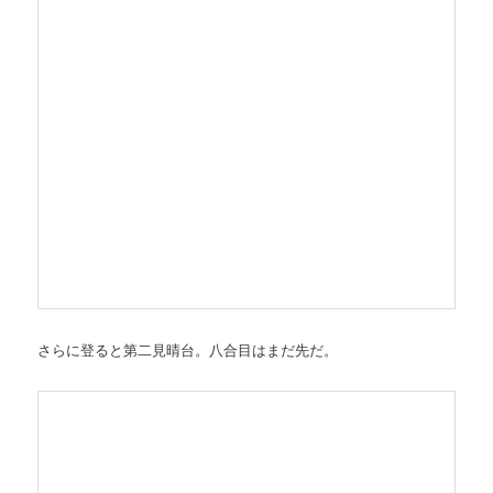
さらに登ると第二見晴台。八合目はまだ先だ。