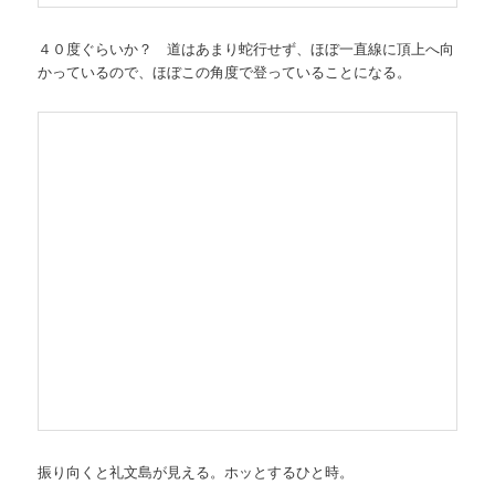
４０度ぐらいか？ 道はあまり蛇行せず、ほぼ一直線に頂上へ向
かっているので、ほぼこの角度で登っていることになる。
振り向くと礼文島が見える。ホッとするひと時。