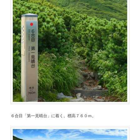
６合目「第一見晴台」に着く。標高７６０ｍ。