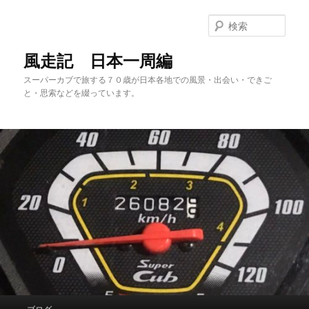
メ
サ
イ
ブ
検
ン
コ
索
コ
ン
風走記 日本一周編
ン
テ
スーパーカブで旅する７０歳が日本各地での風景・出会い・できご
テ
ン
と・思索などを綴っています。
ン
ツ
ツ
へ
へ
移
移
動
動
メ
ブログ