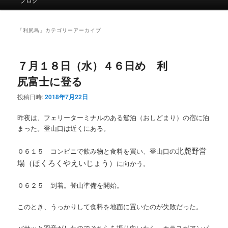
イ
ン
メ
「
利尻島
」カテゴリーアーカイブ
ニ
ュ
ー
７月１８日（水）４６日め 利
尻富士に登る
投稿日時:
2018年7月22日
昨夜は、フェリーターミナルのある鴛泊（おしどまり）の宿に泊
まった。登山口は近くにある。
北麓野営
０６１５ コンビニで飲み物と食料を買い、登山口の
場（ほくろくやえいじょう）
に向かう。
０６２５ 到着。登山準備を開始。
このとき、うっかりして食料を地面に置いたのが失敗だった。
バサッと羽音がしたのでそちらを振り向いたら、カラスがアンパ