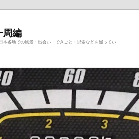
一周編
日本各地での風景・出会い・できごと・思索などを綴ってい