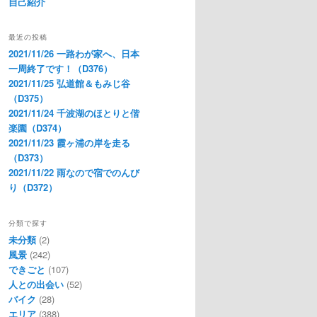
自己紹介
最近の投稿
2021/11/26 一路わが家へ、日本
一周終了です！（D376）
2021/11/25 弘道館＆もみじ谷
（D375）
2021/11/24 千波湖のほとりと偕
楽園（D374）
2021/11/23 霞ヶ浦の岸を走る
（D373）
2021/11/22 雨なので宿でのんび
り（D372）
分類で探す
未分類
(2)
風景
(242)
できごと
(107)
人との出会い
(52)
バイク
(28)
エリア
(388)