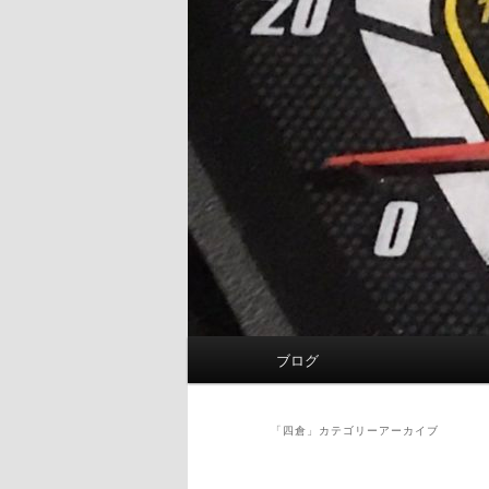
メ
ブログ
イ
ン
メ
「
四倉
」カテゴリーアーカイブ
ニ
ュ