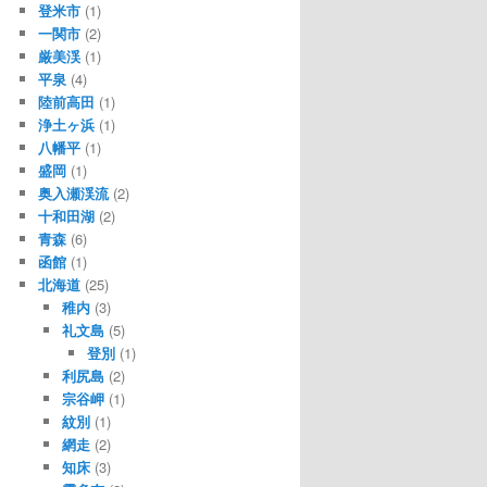
登米市
(1)
一関市
(2)
厳美渓
(1)
平泉
(4)
陸前高田
(1)
浄土ヶ浜
(1)
八幡平
(1)
盛岡
(1)
奥入瀬渓流
(2)
十和田湖
(2)
青森
(6)
函館
(1)
北海道
(25)
稚内
(3)
礼文島
(5)
登別
(1)
利尻島
(2)
宗谷岬
(1)
紋別
(1)
網走
(2)
知床
(3)