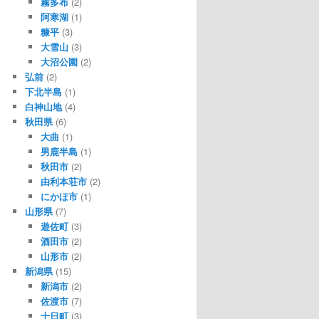
霧多布
(2)
阿寒湖
(1)
糠平
(3)
大雪山
(3)
大沼公園
(2)
弘前
(2)
下北半島
(1)
白神山地
(4)
秋田県
(6)
大曲
(1)
男鹿半島
(1)
秋田市
(2)
由利本荘市
(2)
にかほ市
(1)
山形県
(7)
遊佐町
(3)
酒田市
(2)
山形市
(2)
新潟県
(15)
新潟市
(2)
佐渡市
(7)
十日町
(3)