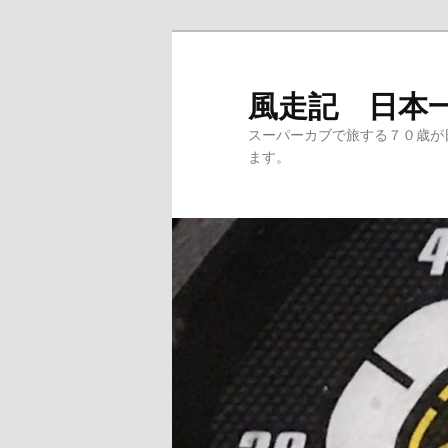
メ
サ
イ
ブ
ン
コ
風走記 日本
コ
ン
スーパーカブで旅する７０歳が
ン
テ
ます。
テ
ン
ン
ツ
ツ
へ
へ
移
移
動
動