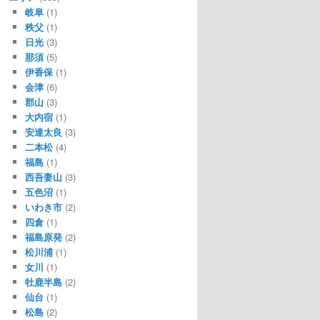
岐阜
(1)
秩父
(1)
日光
(3)
那須
(5)
伊香保
(1)
会津
(6)
郡山
(3)
大内宿
(1)
安達太良
(3)
二本松
(4)
福島
(1)
西吾妻山
(3)
五色沼
(1)
いわき市
(2)
四倉
(1)
福島原発
(2)
松川浦
(1)
女川
(1)
牡鹿半島
(2)
仙台
(1)
松島
(2)