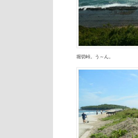
堀切峠。う～ん。