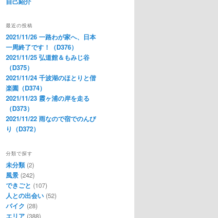
自己紹介
最近の投稿
2021/11/26 一路わが家へ、日本
一周終了です！（D376）
2021/11/25 弘道館＆もみじ谷
（D375）
2021/11/24 千波湖のほとりと偕
楽園（D374）
2021/11/23 霞ヶ浦の岸を走る
（D373）
2021/11/22 雨なので宿でのんび
り（D372）
分類で探す
未分類
(2)
風景
(242)
できごと
(107)
人との出会い
(52)
バイク
(28)
エリア
(388)