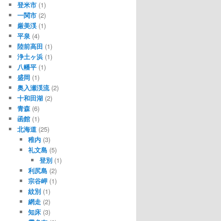
登米市
(1)
一関市
(2)
厳美渓
(1)
平泉
(4)
陸前高田
(1)
浄土ヶ浜
(1)
八幡平
(1)
盛岡
(1)
奥入瀬渓流
(2)
十和田湖
(2)
青森
(6)
函館
(1)
北海道
(25)
稚内
(3)
礼文島
(5)
登別
(1)
利尻島
(2)
宗谷岬
(1)
紋別
(1)
網走
(2)
知床
(3)