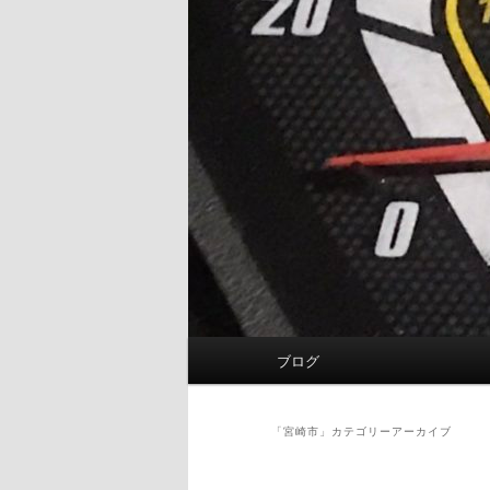
メ
ブログ
イ
ン
メ
「
宮崎市
」カテゴリーアーカイブ
ニ
ュ