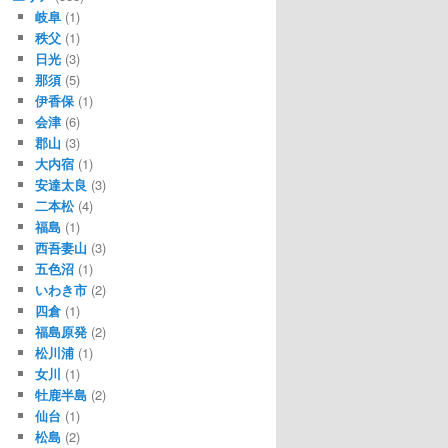
岐阜
(1)
秩父
(1)
日光
(3)
那須
(5)
伊香保
(1)
会津
(6)
郡山
(3)
大内宿
(1)
安達太良
(3)
二本松
(4)
福島
(1)
西吾妻山
(3)
五色沼
(1)
いわき市
(2)
四倉
(1)
福島原発
(2)
松川浦
(1)
女川
(1)
牡鹿半島
(2)
仙台
(1)
松島
(2)