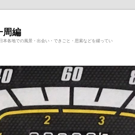
一周編
日本各地での風景・出会い・できごと・思索などを綴ってい