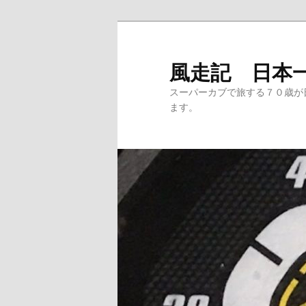
メ
サ
イ
ブ
ン
コ
風走記 日本
コ
ン
スーパーカブで旅する７０歳が
ン
テ
ます。
テ
ン
ン
ツ
ツ
へ
へ
移
移
動
動