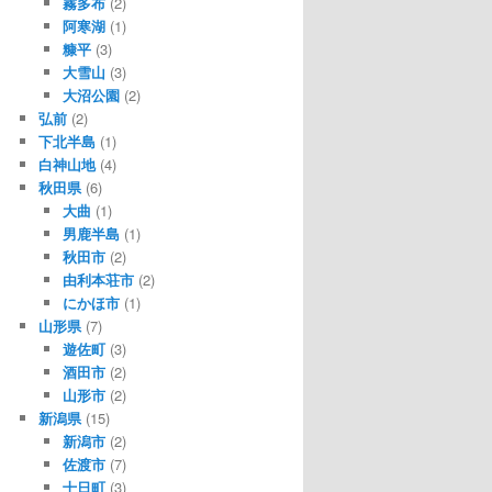
霧多布
(2)
阿寒湖
(1)
糠平
(3)
大雪山
(3)
大沼公園
(2)
弘前
(2)
下北半島
(1)
白神山地
(4)
秋田県
(6)
大曲
(1)
男鹿半島
(1)
秋田市
(2)
由利本荘市
(2)
にかほ市
(1)
山形県
(7)
遊佐町
(3)
酒田市
(2)
山形市
(2)
新潟県
(15)
新潟市
(2)
佐渡市
(7)
十日町
(3)