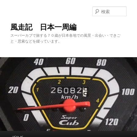
メ
サ
イ
ブ
検
ン
コ
索
コ
ン
風走記 日本一周編
ン
テ
スーパーカブで旅する７０歳が日本各地での風景・出会い・できご
テ
ン
と・思索などを綴っています。
ン
ツ
ツ
へ
へ
移
移
動
動
メ
ブログ