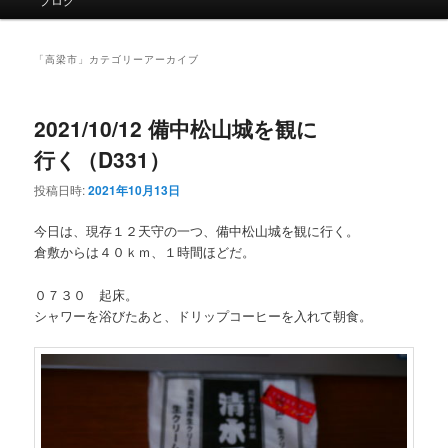
イ
ン
メ
「
高梁市
」カテゴリーアーカイブ
ニ
ュ
ー
2021/10/12 備中松山城を観に
行く（D331）
投稿日時:
2021年10月13日
今日は、現存１２天守の一つ、備中松山城を観に行く。
倉敷からは４０ｋｍ、１時間ほどだ。
０７３０ 起床。
シャワーを浴びたあと、ドリップコーヒーを入れて朝食。