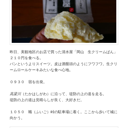
昨日、美観地区のお店で買った清水屋「岡山 生クリームぱん」
２１０円を食べる。
パンというよりスイーツ。皮は酒饅頭のようにフワフワ。生クリ
ームロールケーキみたいな食べ心地。
０９３０ 宿を出発。
高梁川
（たかはしがわ）に沿って、堤防の上の道を走る。
堤防の上の道は見晴らしが良く、大好きだ。
１０５０ 鞴（ふいご）峠の駐車場に着く。ここから歩いて城に
向かう。