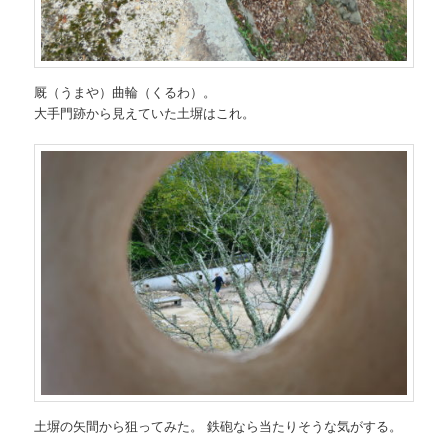
厩（うまや）曲輪（くるわ）。
大手門跡から見えていた土塀はこれ。
土塀
の
矢間
か
ら
狙ってみた
。
鉄砲なら当たりそうな気がする。