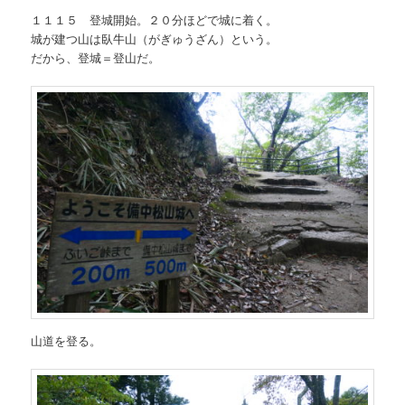
１１１５ 登城開始。２０分ほどで城に着く。
城が建つ山は臥牛山（がぎゅうざん）という。
だから、登城＝登山だ。
山道を登る。