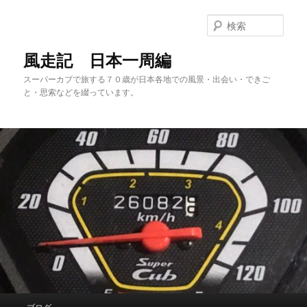
メ
サ
イ
ブ
検
ン
コ
索
コ
ン
風走記 日本一周編
ン
テ
スーパーカブで旅する７０歳が日本各地での風景・出会い・できご
テ
ン
と・思索などを綴っています。
ン
ツ
ツ
へ
へ
移
移
動
動
メ
ブログ