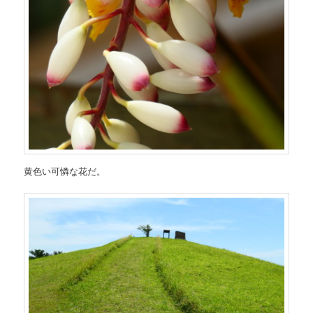
黄色い可憐な花だ。