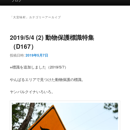
イ
ン
メ
「
大宜味村
」カテゴリーアーカイブ
ニ
ュ
ー
2019/5/4 (2) 動物保護標識特集
（D167）
投稿日時:
2019年5月7日
※標識を追加しました（2019/5/7）
やんばるエリアで見つけた動物保護の標識。
ヤンバルクイナいろいろ。