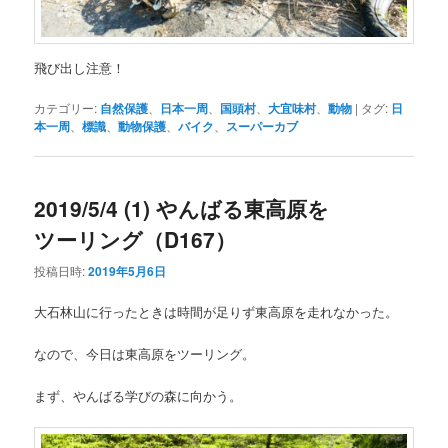
飛び出し注意！
カテゴリー:
自然保護
、
日本一周
、
国頭村
、
大宜味村
、
動物
|
タグ:
日
本一周
、
標識
、
動物保護
、
バイク
、
スーパーカブ
2019/5/4 (1) やんばる東高原を
ツーリング（D167）
投稿日時:
2019年5月6日
大石林山に行ったときは時間が足りず東高原を走れなかった。
なので、今日は東高原をツーリング。
まず、やんばる学びの森に向かう。