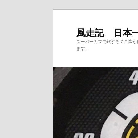
メ
サ
イ
ブ
ン
コ
風走記 日本
コ
ン
スーパーカブで旅する７０歳が
ン
テ
ます。
テ
ン
ン
ツ
ツ
へ
へ
移
移
動
動