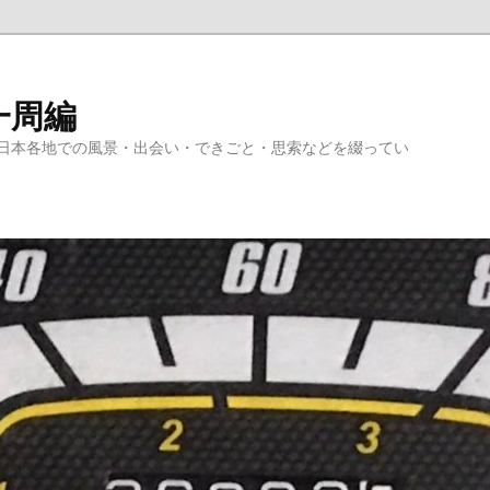
一周編
日本各地での風景・出会い・できごと・思索などを綴ってい