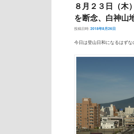
８月２３日（木
ー
を断念、白神山
投稿日時:
2018年8月26日
今日は登山日和になるはずな