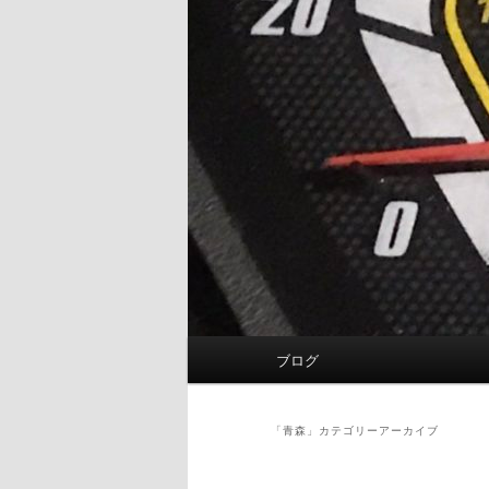
メ
ブログ
イ
ン
メ
「
青森
」カテゴリーアーカイブ
ニ
ュ