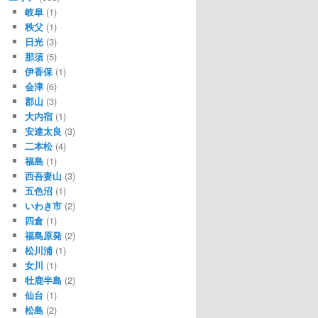
岐阜
(1)
秩父
(1)
日光
(3)
那須
(5)
伊香保
(1)
会津
(6)
郡山
(3)
大内宿
(1)
安達太良
(3)
二本松
(4)
福島
(1)
西吾妻山
(3)
五色沼
(1)
いわき市
(2)
四倉
(1)
福島原発
(2)
松川浦
(1)
女川
(1)
牡鹿半島
(2)
仙台
(1)
松島
(2)