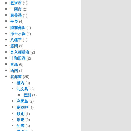
登米市
(1)
一関市
(2)
厳美渓
(1)
平泉
(4)
陸前高田
(1)
浄土ヶ浜
(1)
八幡平
(1)
盛岡
(1)
奥入瀬渓流
(2)
十和田湖
(2)
青森
(6)
函館
(1)
北海道
(25)
稚内
(3)
礼文島
(5)
登別
(1)
利尻島
(2)
宗谷岬
(1)
紋別
(1)
網走
(2)
知床
(3)