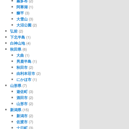
霧多布
(2)
阿寒湖
(1)
糠平
(3)
大雪山
(3)
大沼公園
(2)
弘前
(2)
下北半島
(1)
白神山地
(4)
秋田県
(6)
大曲
(1)
男鹿半島
(1)
秋田市
(2)
由利本荘市
(2)
にかほ市
(1)
山形県
(7)
遊佐町
(3)
酒田市
(2)
山形市
(2)
新潟県
(15)
新潟市
(2)
佐渡市
(7)
十日町
(3)