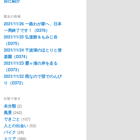
自己紹介
最近の投稿
2021/11/26 一路わが家へ、日本
一周終了です！（D376）
2021/11/25 弘道館＆もみじ谷
（D375）
2021/11/24 千波湖のほとりと偕
楽園（D374）
2021/11/23 霞ヶ浦の岸を走る
（D373）
2021/11/22 雨なので宿でのんび
り（D372）
分類で探す
未分類
(2)
風景
(242)
できごと
(107)
人との出会い
(52)
バイク
(28)
エリア
(388)