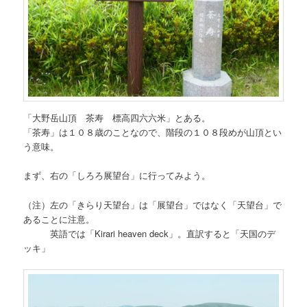
「大野岳山頂 茶寿 標高四六六米」とある。
「茶寿」は１０８歳のことなので、階段の１０８段めが山頂とい
う意味。
まず、右の「しろろ展望台」に行ってみよう。
（注）左の「きらり天望台」は「展望台」ではなく「天望台」で
あることに注意。
英語では「Kirari heaven deck」。直訳すると「天国のデ
ッキ」