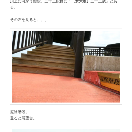
頂上に向かう階段。三十三段目に「【女大厄】三十三歳」とあ
る。
その左を見ると、、、
厄除階段。
登ると展望台。