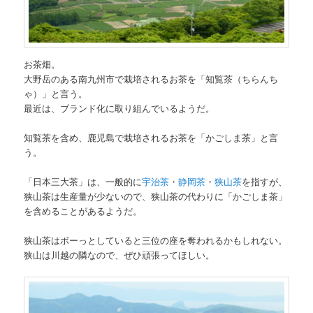
お茶畑。
大野岳のある南九州市で栽培されるお茶を「知覧茶（ちらんち
ゃ）」と言う。
最近は、ブランド化に取り組んでいるようだ。
知覧茶を含め、鹿児島で栽培されるお茶を「かごしま茶」と言
う。
「日本三大茶」は、一般的に
宇治茶
・
静岡茶
・
狭山茶
を指すが、
狭山茶は生産量が少ないので、狭山茶の代わりに「かごしま茶」
を含めることがあるようだ。
狭山茶はボーっとしていると三位の座を奪われるかもしれない。
狭山は川越の隣なので、ぜひ頑張ってほしい。