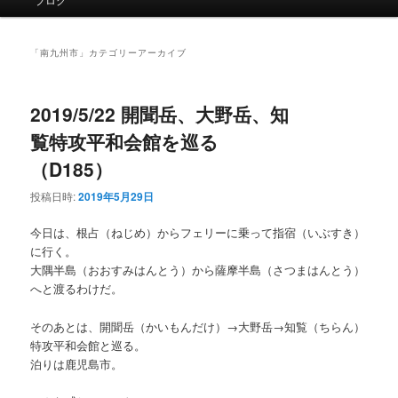
イ
ン
メ
「
南九州市
」カテゴリーアーカイブ
ニ
ュ
ー
2019/5/22 開聞岳、大野岳、知
覧特攻平和会館を巡る
（D185）
投稿日時:
2019年5月29日
今日は、根占（ねじめ）からフェリーに乗って指宿（いぶすき）
に行く。
大隅半島（おおすみはんとう）から薩摩半島（さつまはんとう）
へと渡るわけだ。
そのあとは、開聞岳（かいもんだけ）→大野岳→知覧（ちらん）
特攻平和会館と巡る。
泊りは鹿児島市。