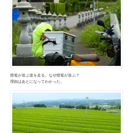
燈篭が並ぶ道を走る。なぜ燈篭が並ぶ？
理由はあとになってわかった。