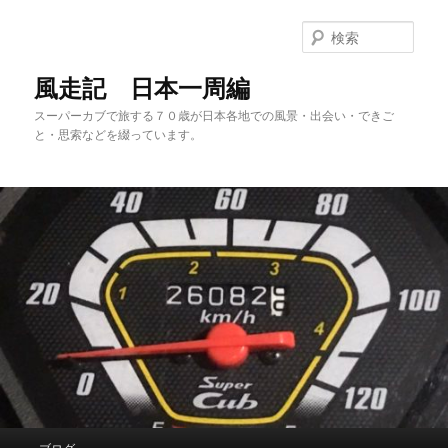
メ
サ
イ
ブ
検
ン
コ
索
コ
ン
風走記 日本一周編
ン
テ
スーパーカブで旅する７０歳が日本各地での風景・出会い・できご
テ
ン
と・思索などを綴っています。
ン
ツ
ツ
へ
へ
移
移
動
動
メ
ブログ