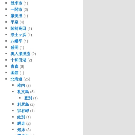
登米市
(1)
一関市
(2)
厳美渓
(1)
平泉
(4)
陸前高田
(1)
浄土ヶ浜
(1)
八幡平
(1)
盛岡
(1)
奥入瀬渓流
(2)
十和田湖
(2)
青森
(6)
函館
(1)
北海道
(25)
稚内
(3)
礼文島
(5)
登別
(1)
利尻島
(2)
宗谷岬
(1)
紋別
(1)
網走
(2)
知床
(3)