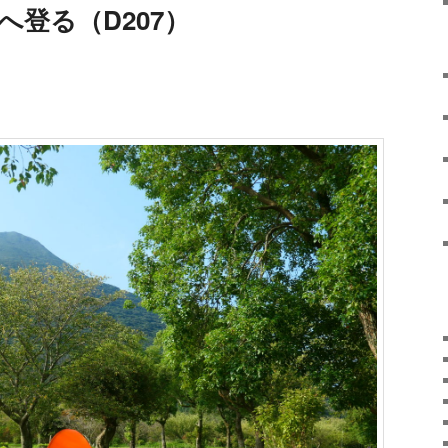
聞岳へ登る（D207）