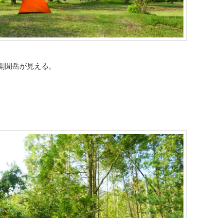
開聞岳が見える。
。