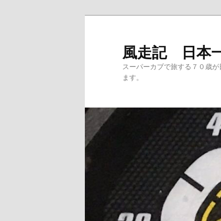
メ
サ
イ
ブ
ン
コ
風走記 日本
コ
ン
スーパーカブで旅する７０歳が
ン
テ
ます。
テ
ン
ン
ツ
ツ
へ
へ
移
移
動
動