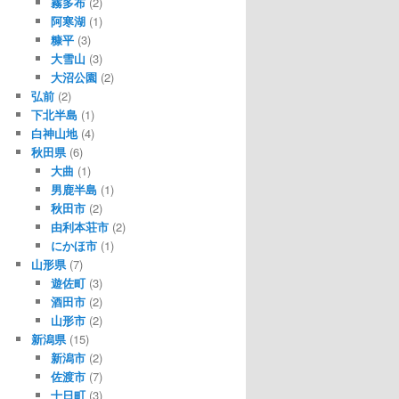
霧多布
(2)
阿寒湖
(1)
糠平
(3)
大雪山
(3)
大沼公園
(2)
弘前
(2)
下北半島
(1)
白神山地
(4)
秋田県
(6)
大曲
(1)
男鹿半島
(1)
秋田市
(2)
由利本荘市
(2)
にかほ市
(1)
山形県
(7)
遊佐町
(3)
酒田市
(2)
山形市
(2)
新潟県
(15)
新潟市
(2)
佐渡市
(7)
十日町
(3)