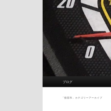
メ
ブログ
イ
ン
メ
「
指宿市
」カテゴリーアーカイブ
ニ
ュ