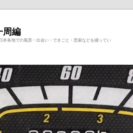
一周編
日本各地での風景・出会い・できごと・思索などを綴ってい