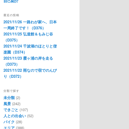
自己紹介
最近の投稿
2021/11/26 一路わが家へ、日本
一周終了です！（D376）
2021/11/25 弘道館＆もみじ谷
（D375）
2021/11/24 千波湖のほとりと偕
楽園（D374）
2021/11/23 霞ヶ浦の岸を走る
（D373）
2021/11/22 雨なので宿でのんび
り（D372）
分類で探す
未分類
(2)
風景
(242)
できごと
(107)
人との出会い
(52)
バイク
(28)
エリア
(388)