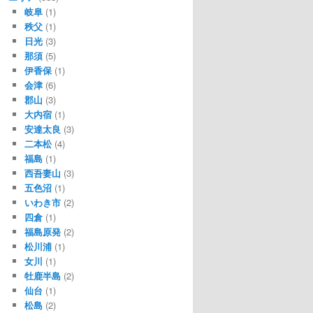
岐阜
(1)
秩父
(1)
日光
(3)
那須
(5)
伊香保
(1)
会津
(6)
郡山
(3)
大内宿
(1)
安達太良
(3)
二本松
(4)
福島
(1)
西吾妻山
(3)
五色沼
(1)
いわき市
(2)
四倉
(1)
福島原発
(2)
松川浦
(1)
女川
(1)
牡鹿半島
(2)
仙台
(1)
松島
(2)