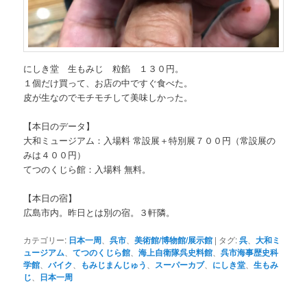
にしき堂 生もみじ 粒餡 １３０円。
１個だけ買って、お店の中ですぐ食べた。
皮が生なのでモチモチして美味しかった。
【本日のデータ】
大和ミュージアム：入場料 常設展＋特別展７００円（常設展の
みは４００円）
てつのくじら館：入場料 無料。
【本日の宿】
広島市内。昨日とは別の宿。３軒隣。
カテゴリー:
日本一周
、
呉市
、
美術館/博物館/展示館
|
タグ:
呉
、
大和ミ
ュージアム
、
てつのくじら館
、
海上自衛隊呉史料館
、
呉市海事歴史科
学館
、
バイク
、
もみじまんじゅう
、
スーパーカブ
、
にしき堂
、
生もみ
じ
、
日本一周