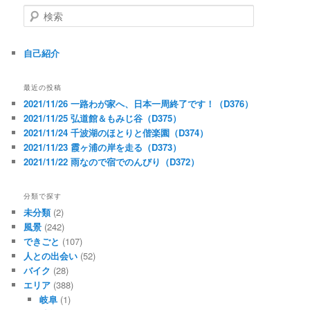
検
索
自己紹介
最近の投稿
2021/11/26 一路わが家へ、日本一周終了です！（D376）
2021/11/25 弘道館＆もみじ谷（D375）
2021/11/24 千波湖のほとりと偕楽園（D374）
2021/11/23 霞ヶ浦の岸を走る（D373）
2021/11/22 雨なので宿でのんびり（D372）
分類で探す
未分類
(2)
風景
(242)
できごと
(107)
人との出会い
(52)
バイク
(28)
エリア
(388)
岐阜
(1)