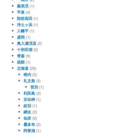
厳美渓
(1)
平泉
(4)
陸前高田
(1)
浄土ヶ浜
(1)
八幡平
(1)
盛岡
(1)
奥入瀬渓流
(2)
十和田湖
(2)
青森
(6)
函館
(1)
北海道
(25)
稚内
(3)
礼文島
(5)
登別
(1)
利尻島
(2)
宗谷岬
(1)
紋別
(1)
網走
(2)
知床
(3)
霧多布
(2)
阿寒湖
(1)