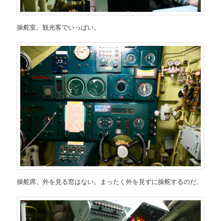
操舵室。観光客でいっぱい。
操舵席。外を見る窓はない。まったく外を見ずに操舵するのだ。