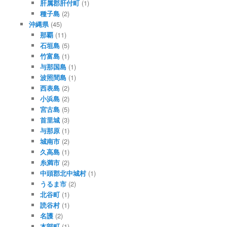
肝属郡肝付町
(1)
種子島
(2)
沖縄県
(45)
那覇
(11)
石垣島
(5)
竹富島
(1)
与那国島
(1)
波照間島
(1)
西表島
(2)
小浜島
(2)
宮古島
(5)
首里城
(3)
与那原
(1)
城南市
(2)
久高島
(1)
糸満市
(2)
中頭郡北中城村
(1)
うるま市
(2)
北谷町
(1)
読谷村
(1)
名護
(2)
本部町
(1)