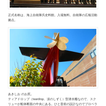
正式名称は、海上自衛隊呉史料館。入場無料。自衛隊の広報活動
拠点。
あきしお のお尻。
ティアドロップ（teardrop、涙のしずく）型潜水艦なので、スク
リューが船体断面の中央にある。ひと昔前の設計なのでプロペラ