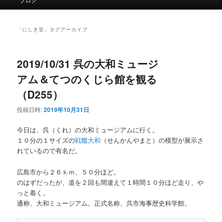
イ
ン
メ
「
にしき堂
」タグアーカイブ
ニ
ュ
ー
2019/10/31 呉の大和ミュージ
アム＆てつのくじら館を観る
（D255）
投稿日時:
2019年10月31日
今日は、呉（くれ）の大和ミュージアムに行く。
１０分の１サイズの
戦艦大和
（せんかんやまと）の模型が展示さ
れているので有名だ。
広島市から２６ｋｍ、５０分ほど。
のはずだったが、道を２回も間違えて１時間１０分ほど走り、や
っと着く。
通称、大和ミュージアム。正式名称、呉市海事歴史科学館。