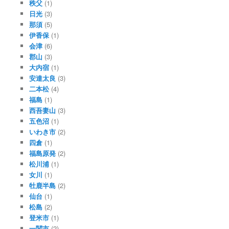
秩父
(1)
日光
(3)
那須
(5)
伊香保
(1)
会津
(6)
郡山
(3)
大内宿
(1)
安達太良
(3)
二本松
(4)
福島
(1)
西吾妻山
(3)
五色沼
(1)
いわき市
(2)
四倉
(1)
福島原発
(2)
松川浦
(1)
女川
(1)
牡鹿半島
(2)
仙台
(1)
松島
(2)
登米市
(1)
一関市
(2)