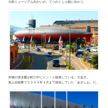
大和ミュージアム向かいの、てつのくじら館に向かう。
本物の潜水艦が町の中にドン！と鎮座している。大迫力。
海上自衛隊で２００４年３月まで就役していた「あきしお」だ。