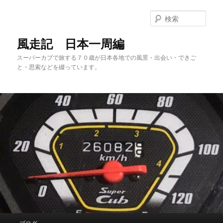
メ
サ
イ
ブ
検
ン
コ
索
コ
ン
風走記 日本一周編
ン
テ
スーパーカブで旅する７０歳が日本各地での風景・出会い・できご
テ
ン
と・思索などを綴っています。
ン
ツ
ツ
へ
へ
移
移
動
動
メ
ブログ