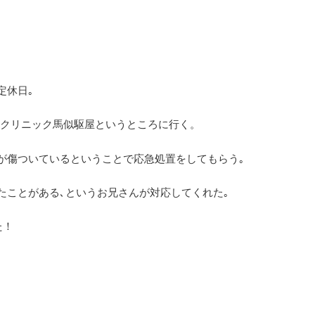
定休日｡
ータークリニック馬似駆屋というところに行く。
が傷ついているということで応急処置をしてもらう｡
たことがある､というお兄さんが対応してくれた｡
た！