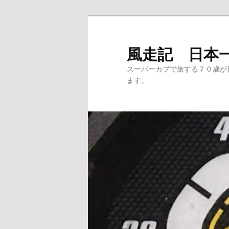
メ
サ
イ
ブ
ン
コ
風走記 日本
コ
ン
スーパーカブで旅する７０歳が
ン
テ
ます。
テ
ン
ン
ツ
ツ
へ
へ
移
移
動
動