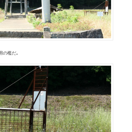
用の檻だ｡