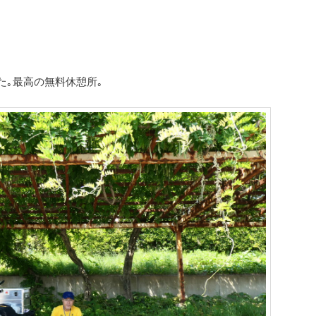
た｡
最高の無料休憩所｡