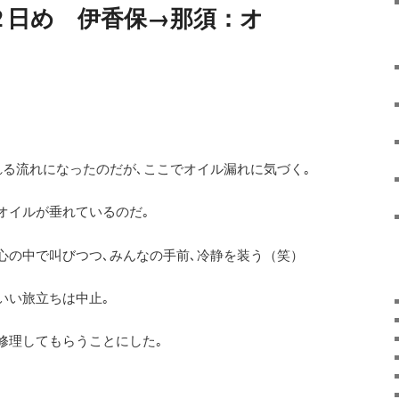
２日め 伊香保→那須：オ
れる流れになったのだが､
ここでオイル漏れに気づく｡
オイルが垂れているのだ｡
心の中で叫びつつ､みんなの手前､冷静を装う（笑）
いい旅立ちは中止｡
修理してもらうことにした｡