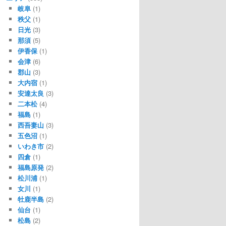
岐阜
(1)
秩父
(1)
日光
(3)
那須
(5)
伊香保
(1)
会津
(6)
郡山
(3)
大内宿
(1)
安達太良
(3)
二本松
(4)
福島
(1)
西吾妻山
(3)
五色沼
(1)
いわき市
(2)
四倉
(1)
福島原発
(2)
松川浦
(1)
女川
(1)
牡鹿半島
(2)
仙台
(1)
松島
(2)