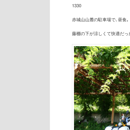
1330
赤城山山麓の駐車場で､昼食｡
藤棚の下が涼しくて快適だっ