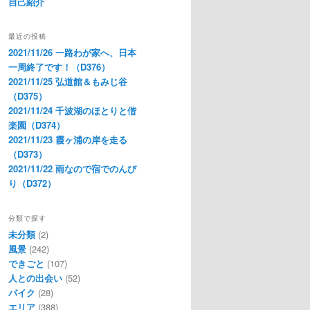
自己紹介
最近の投稿
2021/11/26 一路わが家へ、日本
一周終了です！（D376）
2021/11/25 弘道館＆もみじ谷
（D375）
2021/11/24 千波湖のほとりと偕
楽園（D374）
2021/11/23 霞ヶ浦の岸を走る
（D373）
2021/11/22 雨なので宿でのんび
り（D372）
分類で探す
未分類
(2)
風景
(242)
できごと
(107)
人との出会い
(52)
バイク
(28)
エリア
(388)