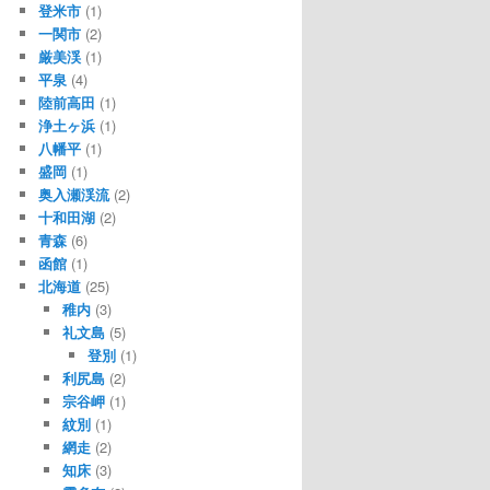
登米市
(1)
一関市
(2)
厳美渓
(1)
平泉
(4)
陸前高田
(1)
浄土ヶ浜
(1)
八幡平
(1)
盛岡
(1)
奥入瀬渓流
(2)
十和田湖
(2)
青森
(6)
函館
(1)
北海道
(25)
稚内
(3)
礼文島
(5)
登別
(1)
利尻島
(2)
宗谷岬
(1)
紋別
(1)
網走
(2)
知床
(3)