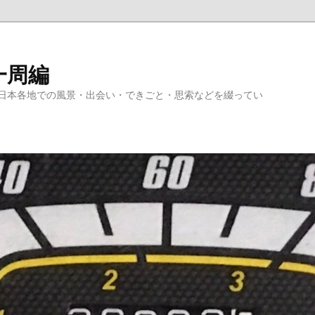
一周編
日本各地での風景・出会い・できごと・思索などを綴ってい