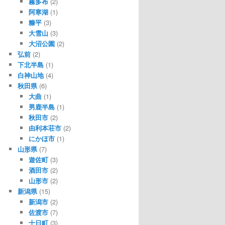
霧多布
(2)
阿寒湖
(1)
糠平
(3)
大雪山
(3)
大沼公園
(2)
弘前
(2)
下北半島
(1)
白神山地
(4)
秋田県
(6)
大曲
(1)
男鹿半島
(1)
秋田市
(2)
由利本荘市
(2)
にかほ市
(1)
山形県
(7)
遊佐町
(3)
酒田市
(2)
山形市
(2)
新潟県
(15)
新潟市
(2)
佐渡市
(7)
十日町
(3)