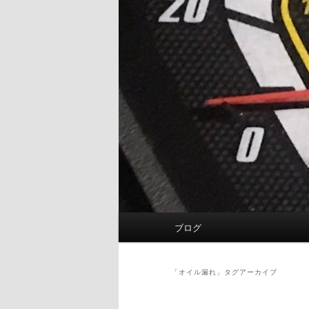
メ
ブログ
イ
ン
メ
「
オイル漏れ
」タグアーカイブ
ニ
ュ