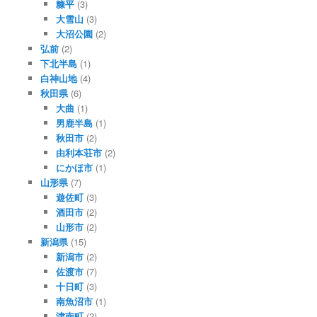
糠平
(3)
大雪山
(3)
大沼公園
(2)
弘前
(2)
下北半島
(1)
白神山地
(4)
秋田県
(6)
大曲
(1)
男鹿半島
(1)
秋田市
(2)
由利本荘市
(2)
にかほ市
(1)
山形県
(7)
遊佐町
(3)
酒田市
(2)
山形市
(2)
新潟県
(15)
新潟市
(2)
佐渡市
(7)
十日町
(3)
南魚沼市
(1)
津南町
(2)