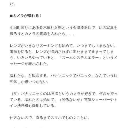
だ。
◼
カメラが壊れる！
七日町通りにある鈴木屋利兵衛という会津漆器店で、店の写真を
撮ろうとカメラの電源を入れたら、、、
レンズがいきなりズーミングを始めて、いつまでも止まらない。
電源を切ると、レンズが収納されずに出たままで止まってしま
う。いろいろやっていると、「ズームシステムエラー」というメ
ッセージが表示された。
壊れたな、と観念する。パナソニックでパニック、なんていう駄
洒落しか思いつかない。
（注）パナソニックのLUMIXというカメラが好きで、何台か持っ
ている。壊れたのは始めて。（関係ないが）電気シェーバーやト
イレ洗浄機も愛用している。
仕方ないので、直るまでスマホでしのぐことに。