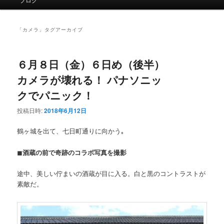
イ
ン
メ
「
カメラ
」タグアーカイブ
ニ
ュ
ー
６月８日（金）６日め（後半）
カメラが壊れる！ パナソニッ
クでパニック！
投稿日時:
2018年6月12日
鶴ヶ城を出て、七日町通りに向かう｡
◼
酒蔵の前で奇跡のコラボ写真を撮影
途中、美しい佇まいの酒蔵が目に入る。白と黒のコントラストが
素敵だ。