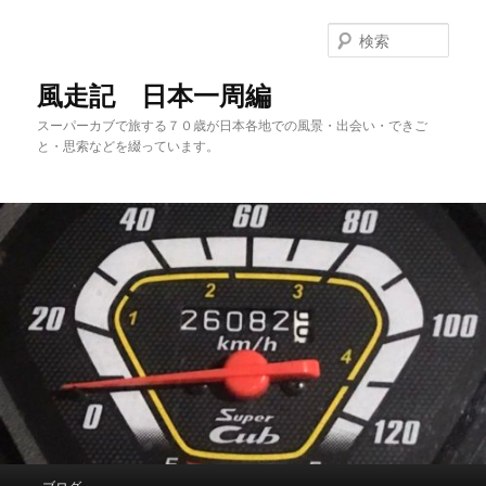
メ
サ
イ
ブ
検
ン
コ
索
コ
ン
風走記 日本一周編
ン
テ
スーパーカブで旅する７０歳が日本各地での風景・出会い・できご
テ
ン
と・思索などを綴っています。
ン
ツ
ツ
へ
へ
移
移
動
動
メ
ブログ