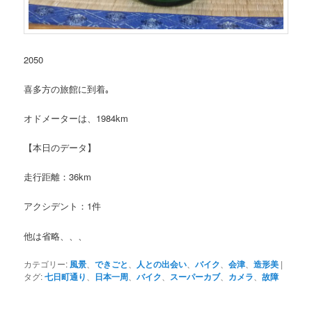
2050
喜多方の旅館に到着｡
オドメーターは、1984km
【本日のデータ】
走行距離：36km
アクシデント：1件
他は省略、、、
カテゴリー:
風景
、
できごと
、
人との出会い
、
バイク
、
会津
、
造形美
|
タグ:
七日町通り
、
日本一周
、
バイク
、
スーパーカブ
、
カメラ
、
故障