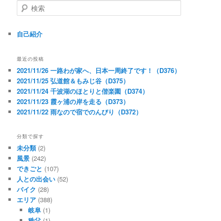
検
索
自己紹介
最近の投稿
2021/11/26 一路わが家へ、日本一周終了です！（D376）
2021/11/25 弘道館＆もみじ谷（D375）
2021/11/24 千波湖のほとりと偕楽園（D374）
2021/11/23 霞ヶ浦の岸を走る（D373）
2021/11/22 雨なので宿でのんびり（D372）
分類で探す
未分類
(2)
風景
(242)
できごと
(107)
人との出会い
(52)
バイク
(28)
エリア
(388)
岐阜
(1)
秩父
(1)