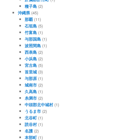
種子島
(2)
沖縄県
(45)
那覇
(11)
石垣島
(5)
竹富島
(1)
与那国島
(1)
波照間島
(1)
西表島
(2)
小浜島
(2)
宮古島
(5)
首里城
(3)
与那原
(1)
城南市
(2)
久高島
(1)
糸満市
(2)
中頭郡北中城村
(1)
うるま市
(2)
北谷町
(1)
読谷村
(1)
名護
(2)
本部町
(1)