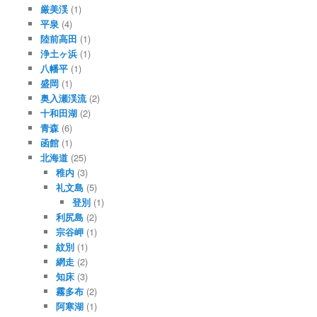
厳美渓
(1)
平泉
(4)
陸前高田
(1)
浄土ヶ浜
(1)
八幡平
(1)
盛岡
(1)
奥入瀬渓流
(2)
十和田湖
(2)
青森
(6)
函館
(1)
北海道
(25)
稚内
(3)
礼文島
(5)
登別
(1)
利尻島
(2)
宗谷岬
(1)
紋別
(1)
網走
(2)
知床
(3)
霧多布
(2)
阿寒湖
(1)