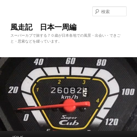
メ
サ
イ
ブ
検
ン
コ
索
コ
ン
風走記 日本一周編
ン
テ
スーパーカブで旅する７０歳が日本各地での風景・出会い・できご
テ
ン
と・思索などを綴っています。
ン
ツ
ツ
へ
へ
移
移
動
動
メ
ブログ