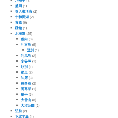
八幡平
(1)
盛岡
(1)
奥入瀬渓流
(2)
十和田湖
(2)
青森
(6)
函館
(1)
北海道
(25)
稚内
(3)
礼文島
(5)
登別
(1)
利尻島
(2)
宗谷岬
(1)
紋別
(1)
網走
(2)
知床
(3)
霧多布
(2)
阿寒湖
(1)
糠平
(3)
大雪山
(3)
大沼公園
(2)
弘前
(2)
下北半島
(1)