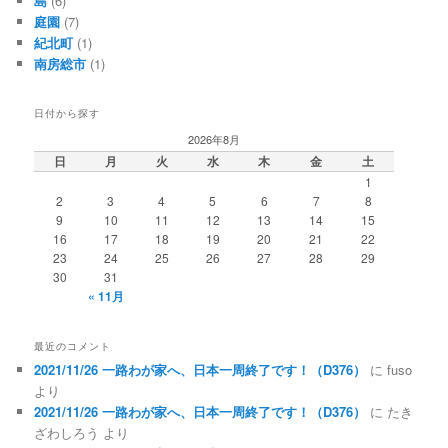
島
(6)
庭園
(7)
紀北町
(1)
南房総市
(1)
日付から探す
2026年8月
日
月
火
水
木
金
土
1
2
3
4
5
6
7
8
9
10
11
12
13
14
15
16
17
18
19
20
21
22
23
24
25
26
27
28
29
30
31
« 11月
最近のコメント
2021/11/26 一路わが家へ、日本一周終了です！（D376）
に
fuso
より
2021/11/26 一路わが家へ、日本一周終了です！（D376）
に
たき
ざわしろう
より