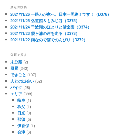
最近の投稿
2021/11/26 一路わが家へ、日本一周終了です！（D376）
2021/11/25 弘道館＆もみじ谷（D375）
2021/11/24 千波湖のほとりと偕楽園（D374）
2021/11/23 霞ヶ浦の岸を走る（D373）
2021/11/22 雨なので宿でのんびり（D372）
分類で探す
未分類
(2)
風景
(242)
できごと
(107)
人との出会い
(52)
バイク
(28)
エリア
(388)
岐阜
(1)
秩父
(1)
日光
(3)
那須
(5)
伊香保
(1)
会津
(6)