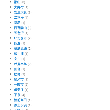
郡山
(3)
大内宿
(1)
安達太良
(3)
二本松
(4)
福島
(1)
西吾妻山
(3)
五色沼
(1)
いわき市
(2)
四倉
(1)
福島原発
(2)
松川浦
(1)
女川
(1)
牡鹿半島
(2)
仙台
(1)
松島
(2)
登米市
(1)
一関市
(2)
厳美渓
(1)
平泉
(4)
陸前高田
(1)
浄土ヶ浜
(1)