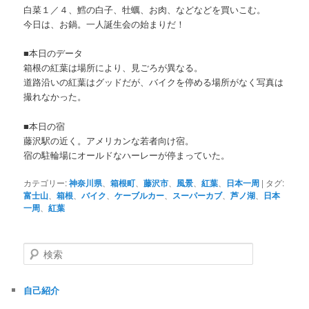
白菜１／４、鱈の白子、牡蠣、お肉、などなどを買いこむ。
今日は、お鍋。一人誕生会の始まりだ！
■本日のデータ
箱根の紅葉は場所により、見ごろが異なる。
道路沿いの紅葉はグッドだが、バイクを停める場所がなく写真は
撮れなかった。
■本日の宿
藤沢駅の近く。アメリカンな若者向け宿。
宿の駐輪場にオールドなハーレーが停まっていた。
カテゴリー:
神奈川県
、
箱根町
、
藤沢市
、
風景
、
紅葉
、
日本一周
|
タグ:
富士山
、
箱根
、
バイク
、
ケーブルカー
、
スーパーカブ
、
芦ノ湖
、
日本
一周
、
紅葉
検
索
自己紹介