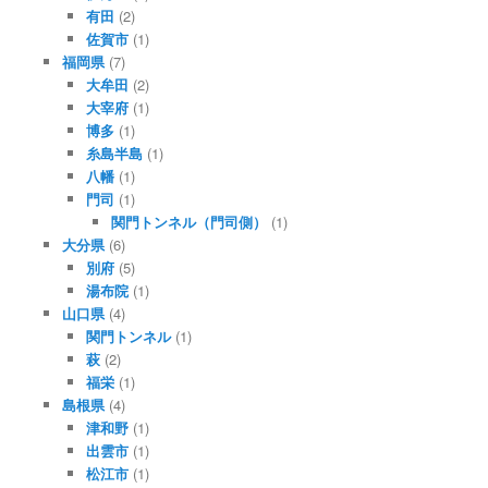
有田
(2)
佐賀市
(1)
福岡県
(7)
大牟田
(2)
大宰府
(1)
博多
(1)
糸島半島
(1)
八幡
(1)
門司
(1)
関門トンネル（門司側）
(1)
大分県
(6)
別府
(5)
湯布院
(1)
山口県
(4)
関門トンネル
(1)
萩
(2)
福栄
(1)
島根県
(4)
津和野
(1)
出雲市
(1)
松江市
(1)