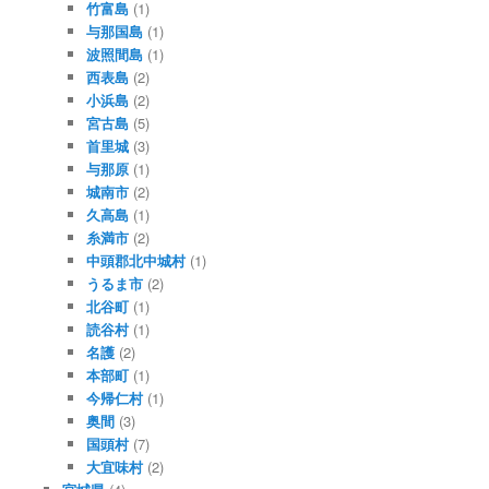
竹富島
(1)
与那国島
(1)
波照間島
(1)
西表島
(2)
小浜島
(2)
宮古島
(5)
首里城
(3)
与那原
(1)
城南市
(2)
久高島
(1)
糸満市
(2)
中頭郡北中城村
(1)
うるま市
(2)
北谷町
(1)
読谷村
(1)
名護
(2)
本部町
(1)
今帰仁村
(1)
奥間
(3)
国頭村
(7)
大宜味村
(2)