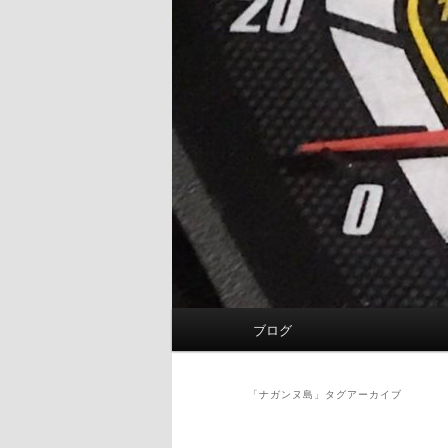
メ
ブログ
イ
ン
メ
「
ナガンヌ島
」タグアーカイブ
ニ
ュ