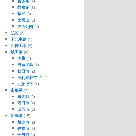
霧多布
(2)
阿寒湖
(1)
糠平
(3)
大雪山
(3)
大沼公園
(2)
弘前
(2)
下北半島
(1)
白神山地
(4)
秋田県
(6)
大曲
(1)
男鹿半島
(1)
秋田市
(2)
由利本荘市
(2)
にかほ市
(1)
山形県
(7)
遊佐町
(3)
酒田市
(2)
山形市
(2)
新潟県
(15)
新潟市
(2)
佐渡市
(7)
十日町
(3)