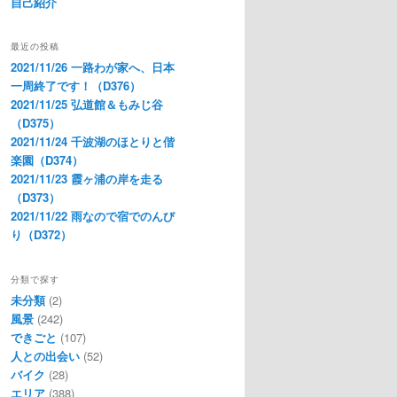
自己紹介
最近の投稿
2021/11/26 一路わが家へ、日本
一周終了です！（D376）
2021/11/25 弘道館＆もみじ谷
（D375）
2021/11/24 千波湖のほとりと偕
楽園（D374）
2021/11/23 霞ヶ浦の岸を走る
（D373）
2021/11/22 雨なので宿でのんび
り（D372）
分類で探す
未分類
(2)
風景
(242)
できごと
(107)
人との出会い
(52)
バイク
(28)
エリア
(388)