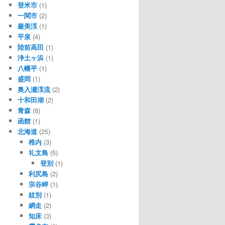
登米市
(1)
一関市
(2)
厳美渓
(1)
平泉
(4)
陸前高田
(1)
浄土ヶ浜
(1)
八幡平
(1)
盛岡
(1)
奥入瀬渓流
(2)
十和田湖
(2)
青森
(6)
函館
(1)
北海道
(25)
稚内
(3)
礼文島
(5)
登別
(1)
利尻島
(2)
宗谷岬
(1)
紋別
(1)
網走
(2)
知床
(3)