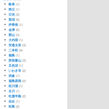
岐阜
(1)
秩父
(1)
日光
(3)
那須
(5)
伊香保
(1)
会津
(6)
郡山
(3)
大内宿
(1)
安達太良
(3)
二本松
(4)
福島
(1)
西吾妻山
(3)
五色沼
(1)
いわき市
(2)
四倉
(1)
福島原発
(2)
松川浦
(1)
女川
(1)
牡鹿半島
(2)
仙台
(1)
松島
(2)