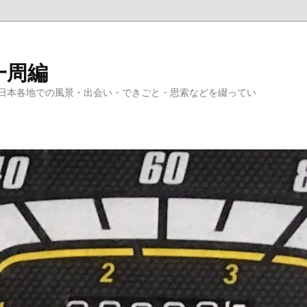
一周編
日本各地での風景・出会い・できごと・思索などを綴ってい