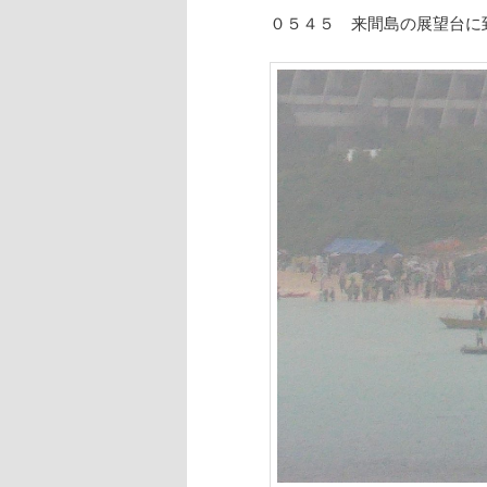
０５４５ 来間島の展望台に