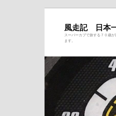
メ
サ
イ
ブ
ン
コ
風走記 日本
コ
ン
スーパーカブで旅する７０歳が
ン
テ
ます。
テ
ン
ン
ツ
ツ
へ
へ
移
移
動
動