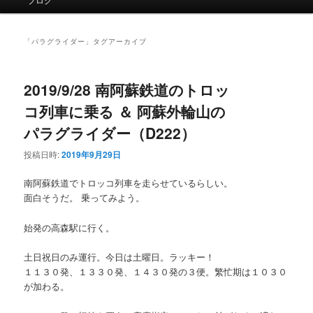
イ
ン
メ
「
パラグライダー
」タグアーカイブ
ニ
ュ
ー
2019/9/28 南阿蘇鉄道のトロッ
コ列車に乗る ＆ 阿蘇外輪山の
パラグライダー（D222）
投稿日時:
2019年9月29日
南阿蘇鉄道でトロッコ列車を走らせているらしい。
面白そうだ。 乗ってみよう。
始発の高森駅に行く。
土日祝日のみ運行。今日は土曜日。ラッキー！
１１３０発、１３３０発、１４３０発の３便。繁忙期は１０３０
が加わる。