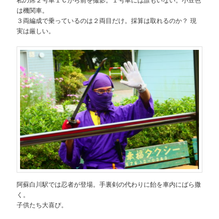
は機関車。
３両編成で乗っているのは２両目だけ。採算は取れるのか？ 現
実は厳しい。
阿蘇白川駅では忍者が登場。手裏剣の代わりに飴を車内にばら撒
く。
子供たち大喜び。