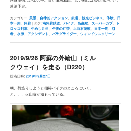
連泊予定。
カテゴリー:
風景
、
自律的アクション
、
鉄道
、
観光ビジネス
、
体験
、
日
本一周
、
阿蘇
|
タグ:
南阿蘇鉄道
、
バイク
、
高森駅
、
スーパーカブ
、
ト
ロッコ列車
、
牛めし弁当
、
午後の紅茶
、
上白石萌歌
、
日本一周
、
忍
者
、
水源
、
アクシデント
、
パラグライダー
、
ウィンドウスクリーン
2019/9/26 阿蘇の外輪山（ミル
クウェイ）を走る（D220）
投稿日時:
2019年9月27日
朝、荷造りしようと相棒バイクのところにいく。
と、、、火山灰が積もっている。