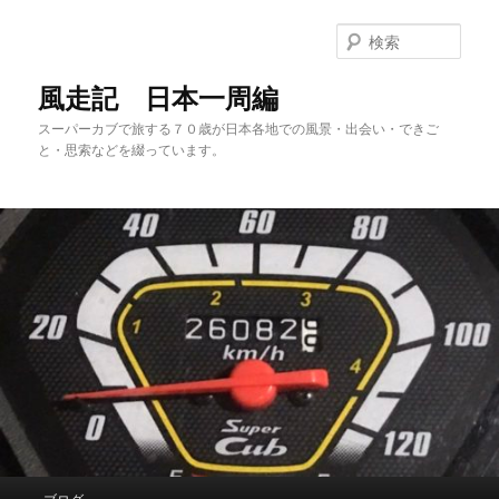
メ
サ
イ
ブ
検
ン
コ
索
コ
ン
風走記 日本一周編
ン
テ
スーパーカブで旅する７０歳が日本各地での風景・出会い・できご
テ
ン
と・思索などを綴っています。
ン
ツ
ツ
へ
へ
移
移
動
動
メ
ブログ