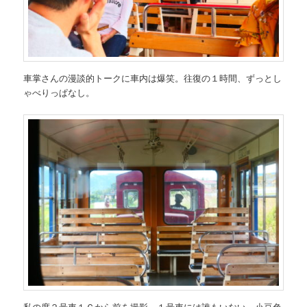
車掌さんの漫談的トークに車内は爆笑。往復の１時間、ずっとし
ゃべりっぱなし。
私の席２号車１Ｃから前を撮影。１号車には誰もいない。小豆色