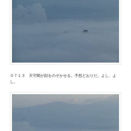
０７１３ 天守閣が顔をのぞかせる。予想どおりだ。よし、よ
し。