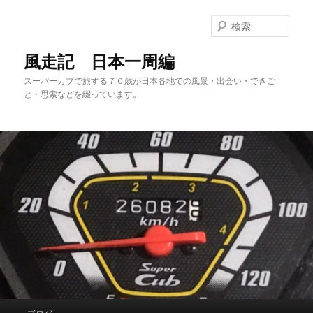
メ
サ
イ
ブ
検
ン
コ
索
コ
ン
風走記 日本一周編
ン
テ
スーパーカブで旅する７０歳が日本各地での風景・出会い・できご
テ
ン
と・思索などを綴っています。
ン
ツ
ツ
へ
へ
移
移
動
動
メ
ブログ