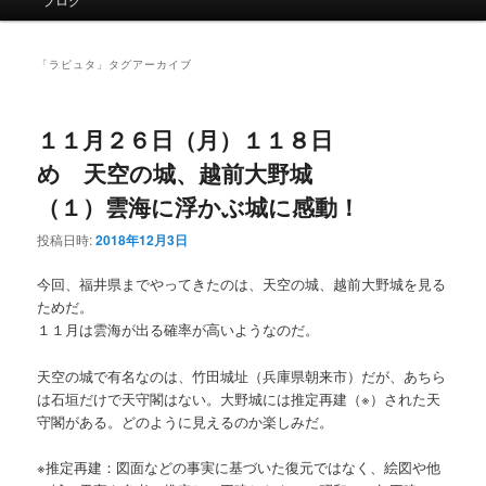
イ
ン
メ
「
ラピュタ
」タグアーカイブ
ニ
ュ
ー
１１月２６日（月）１１８日
め 天空の城、越前大野城
（１）雲海に浮かぶ城に感動！
投稿日時:
2018年12月3日
今回、福井県までやってきたのは、天空の城、越前大野城を見る
ためだ。
１１月は雲海が出る確率が高いようなのだ。
天空の城で有名なのは、竹田城址（兵庫県朝来市）だが、あちら
は石垣だけで天守閣はない。大野城には推定再建（※）された天
守閣がある。どのように見えるのか楽しみだ。
※推定再建：図面などの事実に基づいた復元ではなく、絵図や他