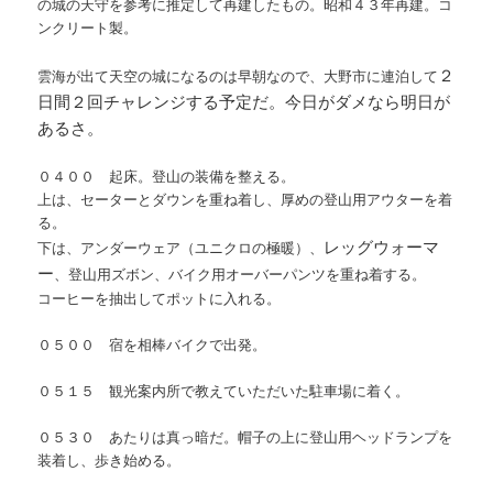
の城の天守を参考に推定して再建したもの。昭和４３年再建。コ
ンクリート製。
２
雲海が出て天空の城になるのは早朝なので、大野市に連泊して
日間２回チャレンジする予定だ。今日がダメなら明日が
あるさ。
０４００ 起床。登山の装備を整える。
上は、セーターとダウンを重ね着し、厚めの登山用アウターを着
る。
レッグウォーマ
下は、アンダーウェア（ユニクロの極暖）、
ー
、登山用ズボン、バイク用オーバーパンツを重ね着する。
コーヒーを抽出してポットに入れる。
０５００ 宿を相棒バイクで出発。
０５１５ 観光案内所で教えていただいた駐車場に着く。
０５３０ あたりは真っ暗だ。帽子の上に登山用ヘッドランプを
装着し、歩き始める。