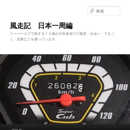
メ
サ
イ
ブ
検
ン
コ
索
コ
ン
風走記 日本一周編
ン
テ
スーパーカブで旅する７０歳が日本各地での風景・出会い・できご
テ
ン
と・思索などを綴っています。
ン
ツ
ツ
へ
へ
移
移
動
動
メ
ブログ