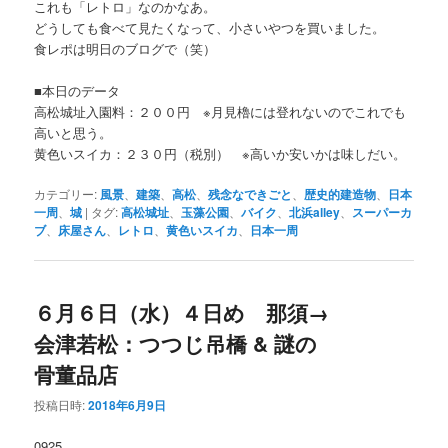
これも「レトロ」なのかなあ。
どうしても食べて見たくなって、小さいやつを買いました。
食レポは明日のブログで（笑）
■本日のデータ
高松城址入園料：２００円 ※月見櫓には登れないのでこれでも
高いと思う。
黄色いスイカ：２３０円（税別） ※高いか安いかは味しだい。
カテゴリー:
風景
、
建築
、
高松
、
残念なできごと
、
歴史的建造物
、
日本
一周
、
城
|
タグ:
高松城址
、
玉藻公園
、
バイク
、
北浜alley
、
スーパーカ
ブ
、
床屋さん
、
レトロ
、
黄色いスイカ
、
日本一周
６月６日（水）４日め 那須→
会津若松：つつじ吊橋 & 謎の
骨董品店
投稿日時:
2018年6月9日
0925