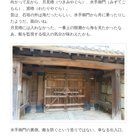
向かって左から、月見櫓（つきみやぐら）、水手御門（みずてご
もん）、渡櫓（わたりやぐら）。
昔は、石垣の外は海だったらしい。水手御門から舟に乗ったりし
たようだ。面白いね。
月見櫓には入れなかった。一番上の階層から海を見たかったな
あ。船を監視する役人の気分が味わえたかも。
水手御門の裏側。敵を防ぐという造りではない。単なる出入口。