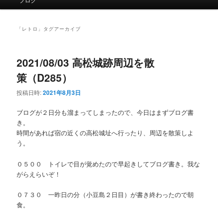
イ
ン
メ
「
レトロ
」タグアーカイブ
ニ
ュ
ー
2021/08/03 高松城跡周辺を散
策（D285）
投稿日時:
2021年8月3日
ブログが２日分も溜まってしまったので、今日はまずブログ書
き。
時間があれば宿の近くの高松城址へ行ったり、周辺を散策しよ
う。
０５００ トイレで目が覚めたので早起きしてブログ書き。我な
がらえらいぞ！
０７３０ 一昨日の分（小豆島２日目）が書き終わったので朝
食。