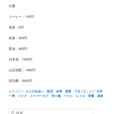
出費
コーヒー：100円
昼食：0円
刺身：500円
醤油：460円
日本酒：1350円
山岳地図：1080円
宿泊費：5000円
カテゴリー:
人との出会い
、
那須
、
会津
、
風景
、
できごと
|
タグ:
日本
一周
、
バイク
、
スーパーカブ
、
吊り橋
、
つつじ
、
レトロ
、
骨董
、
源泉
検