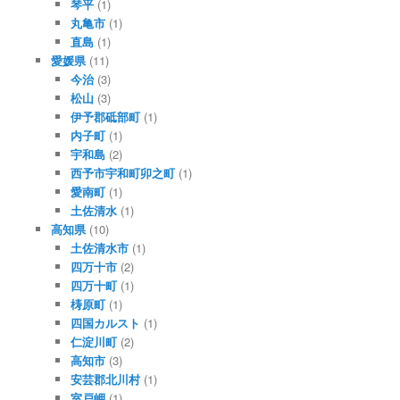
琴平
(1)
丸亀市
(1)
直島
(1)
愛媛県
(11)
今治
(3)
松山
(3)
伊予郡砥部町
(1)
内子町
(1)
宇和島
(2)
西予市宇和町卯之町
(1)
愛南町
(1)
土佐清水
(1)
高知県
(10)
土佐清水市
(1)
四万十市
(2)
四万十町
(1)
梼原町
(1)
四国カルスト
(1)
仁淀川町
(2)
高知市
(3)
安芸郡北川村
(1)
室戸岬
(1)