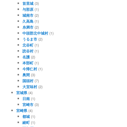
首里城
(3)
与那原
(1)
城南市
(2)
久高島
(1)
糸満市
(2)
中頭郡北中城村
(1)
うるま市
(2)
北谷町
(1)
読谷村
(1)
名護
(2)
本部町
(1)
今帰仁村
(1)
奥間
(3)
国頭村
(7)
大宜味村
(2)
宮城県
(4)
日南
(1)
宮崎市
(3)
宮崎県
(4)
都城
(1)
綾町
(1)