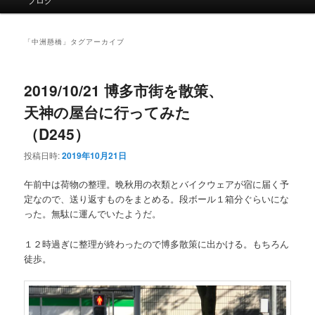
イ
ン
メ
「
中洲懸橋
」タグアーカイブ
ニ
ュ
ー
2019/10/21 博多市街を散策、
天神の屋台に行ってみた
（D245）
投稿日時:
2019年10月21日
午前中は荷物の整理。晩秋用の衣類とバイクウェアが宿に届く予
定なので、送り返すものをまとめる。段ボール１箱分ぐらいにな
った。無駄に運んでいたようだ。
１２時過ぎに整理が終わったので博多散策に出かける。もちろん
徒歩。