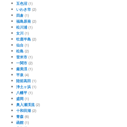
五色沼
(1)
いわき市
(2)
四倉
(1)
福島原発
(2)
松川浦
(1)
女川
(1)
牡鹿半島
(2)
仙台
(1)
松島
(2)
登米市
(1)
一関市
(2)
厳美渓
(1)
平泉
(4)
陸前高田
(1)
浄土ヶ浜
(1)
八幡平
(1)
盛岡
(1)
奥入瀬渓流
(2)
十和田湖
(2)
青森
(6)
函館
(1)