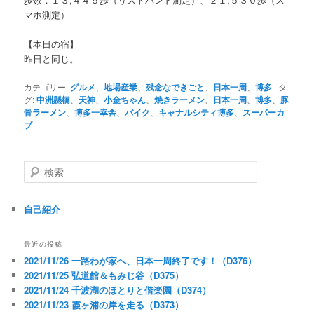
マホ測定）
【本日の宿】
昨日と同じ。
カテゴリー:
グルメ
、
地場産業
、
残念なできごと
、
日本一周
、
博多
|
タ
グ:
中洲懸橋
、
天神
、
小金ちゃん
、
焼きラーメン
、
日本一周
、
博多
、
豚
骨ラーメン
、
博多一幸舎
、
バイク
、
キャナルシティ博多
、
スーパーカ
ブ
検
索
自己紹介
最近の投稿
2021/11/26 一路わが家へ、日本一周終了です！（D376）
2021/11/25 弘道館＆もみじ谷（D375）
2021/11/24 千波湖のほとりと偕楽園（D374）
2021/11/23 霞ヶ浦の岸を走る（D373）