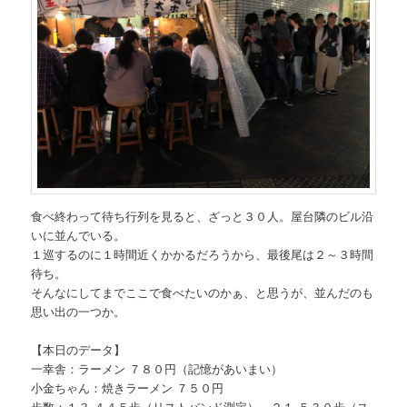
食べ終わって待ち行列を見ると、ざっと３０人。屋台隣のビル沿
いに並んでいる。
１巡するのに１時間近くかかるだろうから、最後尾は２～３時間
待ち。
そんなにしてまでここで食べたいのかぁ、と思うが、並んだのも
思い出の一つか。
【本日のデータ】
一幸舎：ラーメン ７８０円（記憶があいまい）
小金ちゃん：焼きラーメン ７５０円
歩数：１３,４４５歩（リストバンド測定）、２１,５３０歩（ス