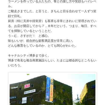
ラーメンを作っている人たちの、客との接し方や笑顔もハイレベ
ル。
ご馳走さまでした、と言うと、きちんと目を合わせて一人ずつ笑
顔で目礼。
厨房（特に天井や排気管）も客席も非常にきれいに管理されてい
る。お店が開店してから７，８年だという。つまり、毎日、すべ
てを掃除しているということだ。
う～む、さすがだ！ と感心。
味もいいが、総合的な顧客満足度が非常に高い。
どんな教育をしているのか、とても関心がわいた。
キャナルシティ博多まで歩く。
博多で有名な複合商業施設らしい。たまには都会的なところもい
いだろう。