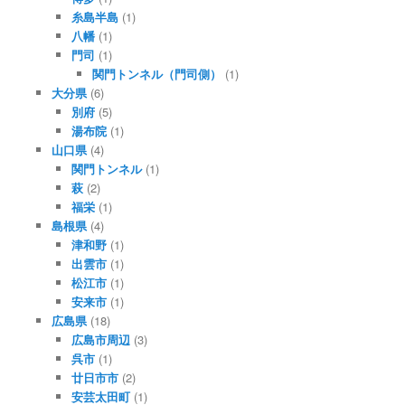
糸島半島
(1)
八幡
(1)
門司
(1)
関門トンネル（門司側）
(1)
大分県
(6)
別府
(5)
湯布院
(1)
山口県
(4)
関門トンネル
(1)
萩
(2)
福栄
(1)
島根県
(4)
津和野
(1)
出雲市
(1)
松江市
(1)
安来市
(1)
広島県
(18)
広島市周辺
(3)
呉市
(1)
廿日市市
(2)
安芸太田町
(1)