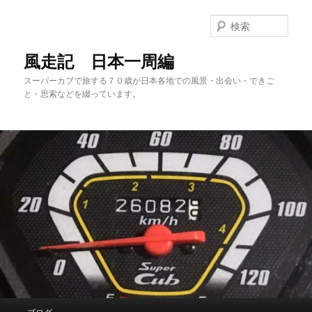
メ
サ
イ
ブ
検
ン
コ
索
コ
ン
風走記 日本一周編
ン
テ
スーパーカブで旅する７０歳が日本各地での風景・出会い・できご
テ
ン
と・思索などを綴っています。
ン
ツ
ツ
へ
へ
移
移
動
動
メ
ブログ