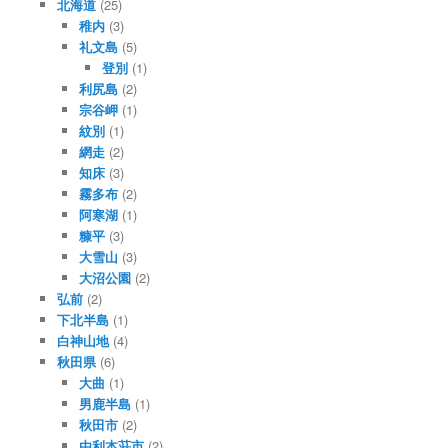
北海道
(25)
稚内
(3)
礼文島
(5)
登別
(1)
利尻島
(2)
宗谷岬
(1)
紋別
(1)
網走
(2)
知床
(3)
霧多布
(2)
阿寒湖
(1)
糠平
(3)
大雪山
(3)
大沼公園
(2)
弘前
(2)
下北半島
(1)
白神山地
(4)
秋田県
(6)
大曲
(1)
男鹿半島
(1)
秋田市
(2)
由利本荘市
(2)