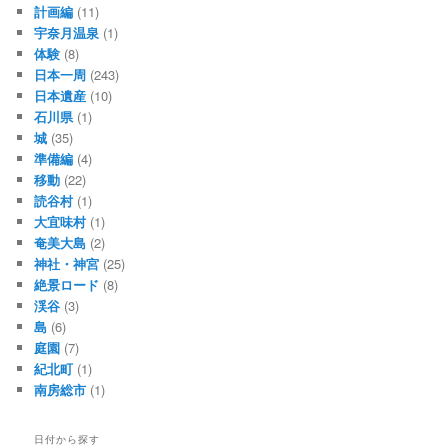
計画編
(11)
宇奈月温泉
(1)
体験
(8)
日本一周
(243)
日本遺産
(10)
石川県
(1)
城
(35)
準備編
(4)
移動
(22)
読谷村
(1)
大宜味村
(1)
奄美大島
(2)
神社・神宮
(25)
絶景ロード
(8)
渓谷
(3)
島
(6)
庭園
(7)
紀北町
(1)
南房総市
(1)
日付から探す