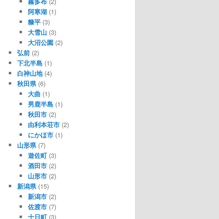
霧多布
(2)
阿寒湖
(1)
糠平
(3)
大雪山
(3)
大沼公園
(2)
弘前
(2)
下北半島
(1)
白神山地
(4)
秋田県
(6)
大曲
(1)
男鹿半島
(1)
秋田市
(2)
由利本荘市
(2)
にかほ市
(1)
山形県
(7)
遊佐町
(3)
酒田市
(2)
山形市
(2)
新潟県
(15)
新潟市
(2)
佐渡市
(7)
十日町
(3)