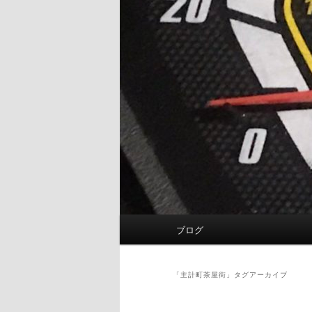
メ
ブログ
イ
ン
メ
「
主計町茶屋街
」タグアーカイブ
ニ
ュ