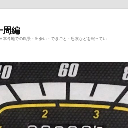
一周編
日本各地での風景・出会い・できごと・思索などを綴ってい