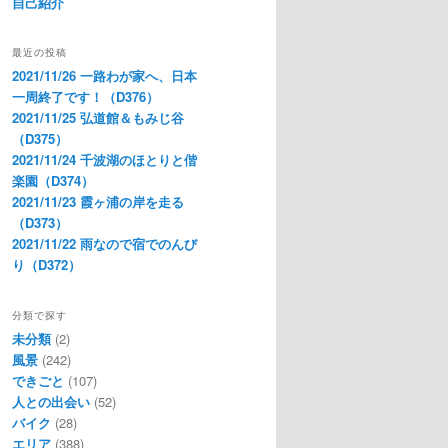
自己紹介
最近の投稿
2021/11/26 一路わが家へ、日本
一周終了です！（D376）
2021/11/25 弘道館＆もみじ谷
（D375）
2021/11/24 千波湖のほとりと偕
楽園（D374）
2021/11/23 霞ヶ浦の岸を走る
（D373）
2021/11/22 雨なので宿でのんび
り（D372）
分類で探す
未分類
(2)
風景
(242)
できごと
(107)
人との出会い
(52)
バイク
(28)
エリア
(388)