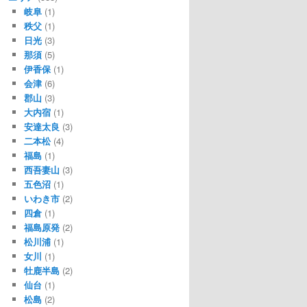
岐阜
(1)
秩父
(1)
日光
(3)
那須
(5)
伊香保
(1)
会津
(6)
郡山
(3)
大内宿
(1)
安達太良
(3)
二本松
(4)
福島
(1)
西吾妻山
(3)
五色沼
(1)
いわき市
(2)
四倉
(1)
福島原発
(2)
松川浦
(1)
女川
(1)
牡鹿半島
(2)
仙台
(1)
松島
(2)