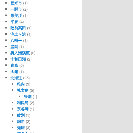
登米市
(1)
一関市
(2)
厳美渓
(1)
平泉
(4)
陸前高田
(1)
浄土ヶ浜
(1)
八幡平
(1)
盛岡
(1)
奥入瀬渓流
(2)
十和田湖
(2)
青森
(6)
函館
(1)
北海道
(25)
稚内
(3)
礼文島
(5)
登別
(1)
利尻島
(2)
宗谷岬
(1)
紋別
(1)
網走
(2)
知床
(3)