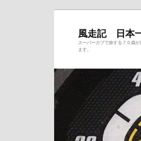
メ
サ
イ
ブ
ン
コ
風走記 日本
コ
ン
スーパーカブで旅する７０歳が
ン
テ
ます。
テ
ン
ン
ツ
ツ
へ
へ
移
移
動
動