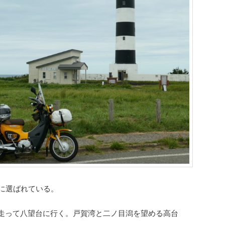
に選ばれている。
走って八望台に行く。戸賀湾と二ノ目潟を望める高台