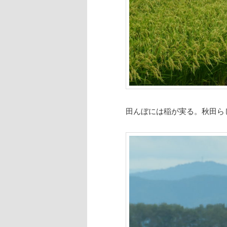
田んぼには稲が実る。秋田ら