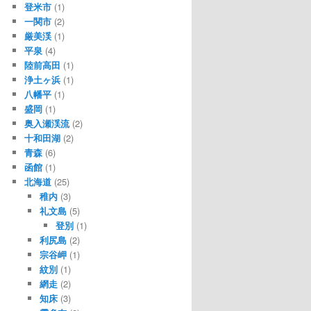
登米市
(1)
一関市
(2)
厳美渓
(1)
平泉
(4)
陸前高田
(1)
浄土ヶ浜
(1)
八幡平
(1)
盛岡
(1)
奥入瀬渓流
(2)
十和田湖
(2)
青森
(6)
函館
(1)
北海道
(25)
稚内
(3)
礼文島
(5)
登別
(1)
利尻島
(2)
宗谷岬
(1)
紋別
(1)
網走
(2)
知床
(3)