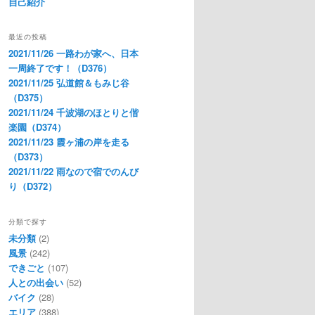
自己紹介
最近の投稿
2021/11/26 一路わが家へ、日本
一周終了です！（D376）
2021/11/25 弘道館＆もみじ谷
（D375）
2021/11/24 千波湖のほとりと偕
楽園（D374）
2021/11/23 霞ヶ浦の岸を走る
（D373）
2021/11/22 雨なので宿でのんび
り（D372）
分類で探す
未分類
(2)
風景
(242)
できごと
(107)
人との出会い
(52)
バイク
(28)
エリア
(388)