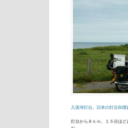
入道埼灯台
。
日本の灯台50選
灯台から８ｋｍ、１５分ほど
だ。