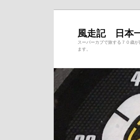
メ
サ
イ
ブ
ン
コ
風走記 日本
コ
ン
スーパーカブで旅する７０歳が
ン
テ
ます。
テ
ン
ン
ツ
ツ
へ
へ
移
移
動
動