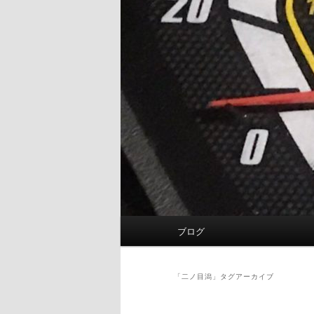
メ
ブログ
イ
ン
メ
「
二ノ目潟
」タグアーカイブ
ニ
ュ