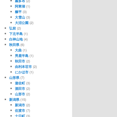
霧多布
(2)
阿寒湖
(1)
糠平
(3)
大雪山
(3)
大沼公園
(2)
弘前
(2)
下北半島
(1)
白神山地
(4)
秋田県
(6)
大曲
(1)
男鹿半島
(1)
秋田市
(2)
由利本荘市
(2)
にかほ市
(1)
山形県
(7)
遊佐町
(3)
酒田市
(2)
山形市
(2)
新潟県
(15)
新潟市
(2)
佐渡市
(7)
十日町
(3)