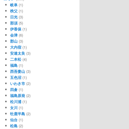
岐阜
(1)
秩父
(1)
日光
(3)
那須
(5)
伊香保
(1)
会津
(6)
郡山
(3)
大内宿
(1)
安達太良
(3)
二本松
(4)
福島
(1)
西吾妻山
(3)
五色沼
(1)
いわき市
(2)
四倉
(1)
福島原発
(2)
松川浦
(1)
女川
(1)
牡鹿半島
(2)
仙台
(1)
松島
(2)