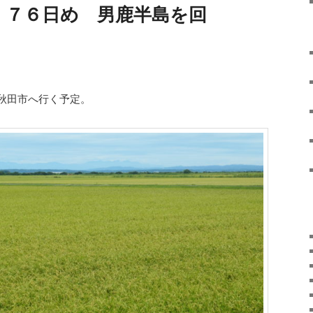
）７６日め 男鹿半島を回
秋田市へ行く予定。