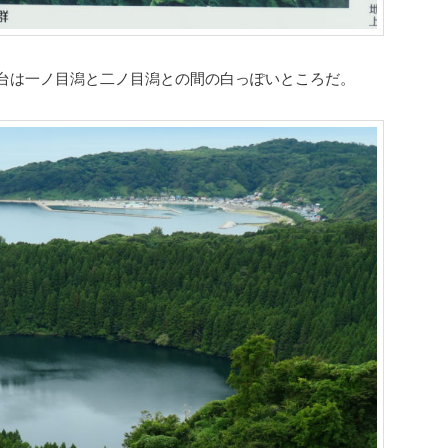
台は一ノ目潟と
二ノ目潟との間の白っぽいところだ。