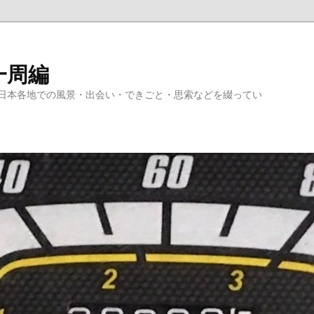
一周編
日本各地での風景・出会い・できごと・思索などを綴ってい