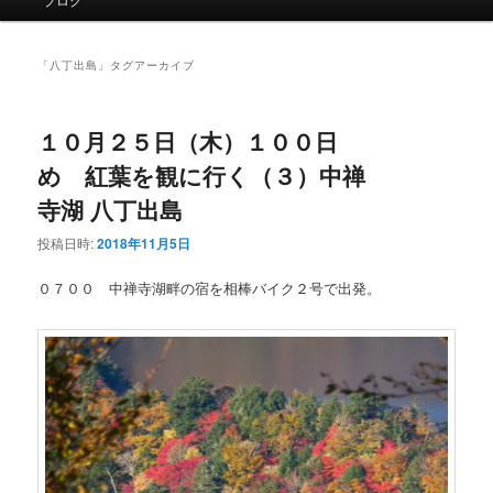
イ
ン
メ
「
八丁出島
」タグアーカイブ
ニ
ュ
ー
１０月２５日（木）１００日
め 紅葉を観に行く（３）中禅
寺湖 八丁出島
投稿日時:
2018年11月5日
０７００ 中禅寺湖畔の宿を相棒バイク２号で出発。