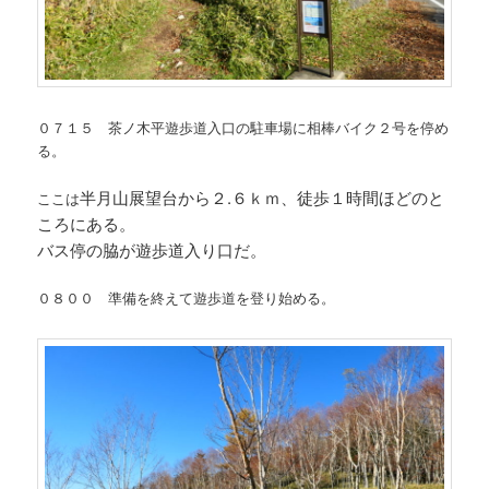
０７１５ 茶ノ木平遊歩道入口の駐車場に相棒バイク２号を停め
る。
半月山展望台から２.６ｋｍ、徒歩１時間ほどのと
ここは
ころにある。
バス停の脇が遊歩道入り口だ。
０８００ 準備を終えて遊歩道を登り始める。