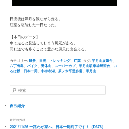
日没後は満月を観ながら走る。
紅葉を堪能した一日だった。
【本日のデータ】
車で走ると見逃してしまう風景がある。
同じ道でも歩くことで豊かな風景に出会える。
カテゴリー:
風景
、
日光
、
トレッキング
、
紅葉
|
タグ:
半月山展望台
、
八丁出島
、
バイク
、
男体山
、
スーパーカブ
、
半月山駐車場展望台
、
い
ろは坂
、
日本一周
、
中禅寺湖
、
茶ノ木平遊歩道
、
半月山
検
索
自己紹介
最近の投稿
2021/11/26 一路わが家へ、日本一周終了です！（D376）