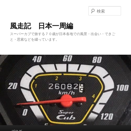
メ
サ
イ
ブ
検
ン
コ
索
コ
ン
風走記 日本一周編
ン
テ
スーパーカブで旅する７０歳が日本各地での風景・出会い・できご
テ
ン
と・思索などを綴っています。
ン
ツ
ツ
へ
へ
移
移
動
動
メ
ブログ