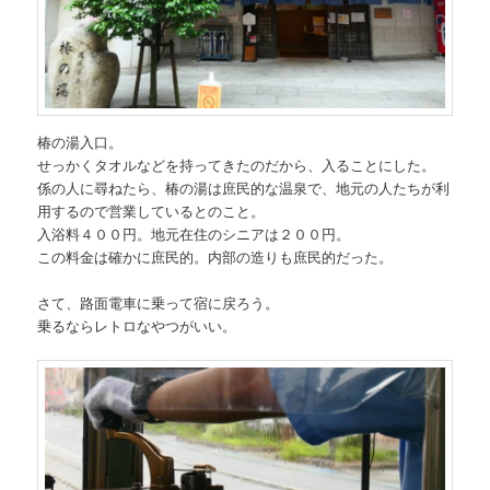
椿の湯入口。
せっかくタオルなどを持ってきたのだから、入ることにした。
係の人に尋ねたら、椿の湯は庶民的な温泉で、地元の人たちが利
用するので営業しているとのこと。
入浴料４００円。地元在住のシニアは２００円。
この料金は確かに庶民的。内部の造りも庶民的だった。
さて、路面電車に乗って宿に戻ろう。
乗るならレトロなやつがいい。