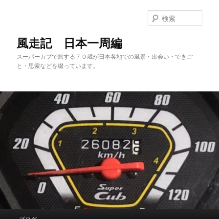
メ
サ
イ
ブ
検
ン
コ
索
コ
ン
風走記 日本一周編
ン
テ
スーパーカブで旅する７０歳が日本各地での風景・出会い・できご
テ
ン
と・思索などを綴っています。
ン
ツ
ツ
へ
へ
移
移
動
動
メ
ブログ