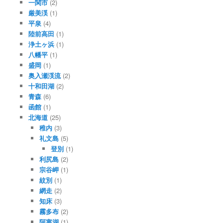
一関市
(2)
厳美渓
(1)
平泉
(4)
陸前高田
(1)
浄土ヶ浜
(1)
八幡平
(1)
盛岡
(1)
奥入瀬渓流
(2)
十和田湖
(2)
青森
(6)
函館
(1)
北海道
(25)
稚内
(3)
礼文島
(5)
登別
(1)
利尻島
(2)
宗谷岬
(1)
紋別
(1)
網走
(2)
知床
(3)
霧多布
(2)
阿寒湖
(1)