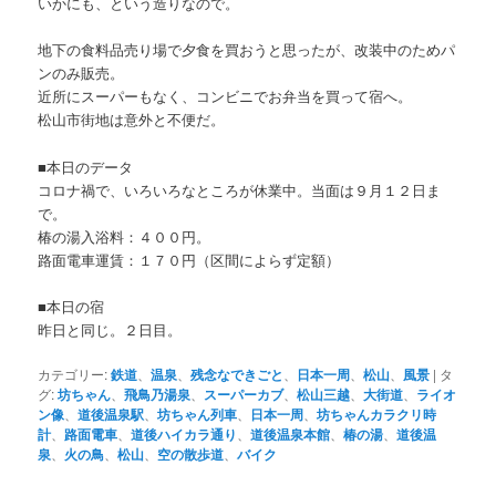
いかにも、という造りなので。
地下の食料品売り場で夕食を買おうと思ったが、改装中のためパ
ンのみ販売。
近所にスーパーもなく、コンビニでお弁当を買って宿へ。
松山市街地は意外と不便だ。
■本日のデータ
コロナ禍で、いろいろなところが休業中。当面は９月１２日ま
で。
椿の湯入浴料：４００円。
路面電車運賃：１７０円（区間によらず定額）
■本日の宿
昨日と同じ。２日目。
カテゴリー:
鉄道
、
温泉
、
残念なできごと
、
日本一周
、
松山
、
風景
|
タ
グ:
坊ちゃん
、
飛鳥乃湯泉
、
スーパーカブ
、
松山三越
、
大街道
、
ライオ
ン像
、
道後温泉駅
、
坊ちゃん列車
、
日本一周
、
坊ちゃんカラクリ時
計
、
路面電車
、
道後ハイカラ通り
、
道後温泉本館
、
椿の湯
、
道後温
泉
、
火の鳥
、
松山
、
空の散歩道
、
バイク