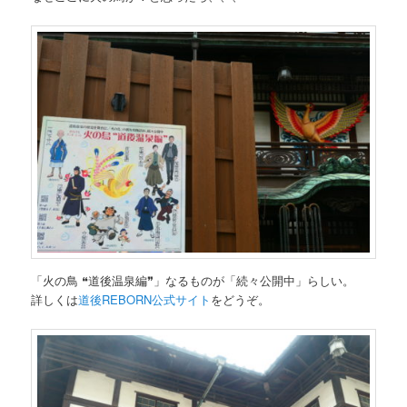
「火の鳥 ❝道後温泉編❞」なるものが「続々公開中」らしい。
詳しくは
道後REBORN公式サイト
をどうぞ。