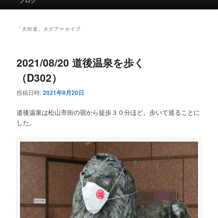
イ
ン
メ
「
大街道
」タグアーカイブ
ニ
ュ
ー
2021/08/20 道後温泉を歩く
（D302）
投稿日時:
2021年8月20日
道後温泉は松山市街の宿から徒歩３０分ほど。歩いて巡ることに
した。