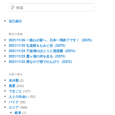
検
索
自己紹介
最近の投稿
2021/11/26 一路わが家へ、日本一周終了です！（D376）
2021/11/25 弘道館＆もみじ谷（D375）
2021/11/24 千波湖のほとりと偕楽園（D374）
2021/11/23 霞ヶ浦の岸を走る（D373）
2021/11/22 雨なので宿でのんびり（D372）
分類で探す
未分類
(2)
風景
(242)
できごと
(107)
人との出会い
(52)
バイク
(28)
エリア
(388)
岐阜
(1)