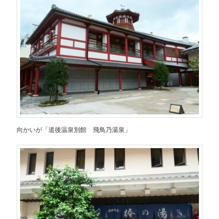
向かいが「道後温泉別館 飛鳥乃湯泉」