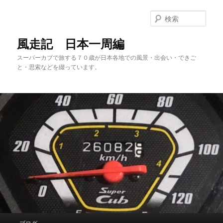
メ
サ
イ
ブ
検
ン
コ
索
コ
ン
風走記 日本一周編
ン
テ
スーパーカブで旅する７０歳が日本各地での風景・出会い・できご
テ
ン
と・思索などを綴っています。
ン
ツ
ツ
へ
へ
移
移
動
動
メ
ブログ