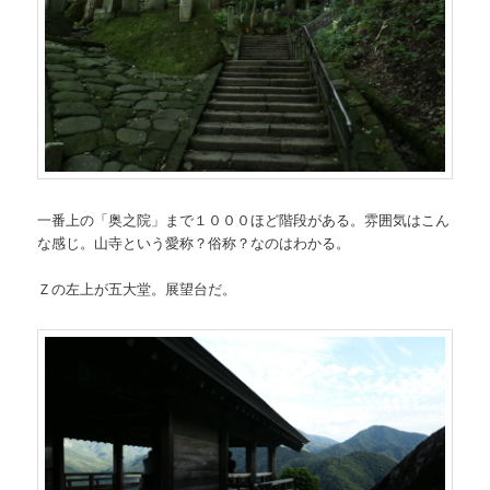
一番上の「奥之院」まで１０００ほど階段がある。雰囲気はこん
な感じ。山寺という愛称？俗称？なのはわかる。
Ｚの左上が五大堂。展望台だ。