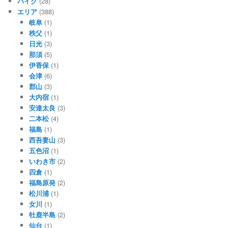
バイク
(28)
エリア
(388)
岐阜
(1)
秩父
(1)
日光
(3)
那須
(5)
伊香保
(1)
会津
(6)
郡山
(3)
大内宿
(1)
安達太良
(3)
二本松
(4)
福島
(1)
西吾妻山
(3)
五色沼
(1)
いわき市
(2)
四倉
(1)
福島原発
(2)
松川浦
(1)
女川
(1)
牡鹿半島
(2)
仙台
(1)