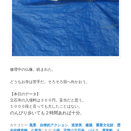
修理中の仏像。睨まれた。
どうもお寺は苦手だ。そろそろ宿へ向かおう。
【本日のデータ】
立石寺の入場料は３００円。妥当だと思う。
１０００段と言っても大したことはない。
のんびり歩いても２時間あれば十分。
カテゴリー:
風景
、
自律的アクション
、
造形美
、
建築
、
重要文化財
、
歴
史的建造物
、
山形市
|
タグ:
山寺
、
宝珠山立石寺
、
バイク
、
屋形船
、
ス