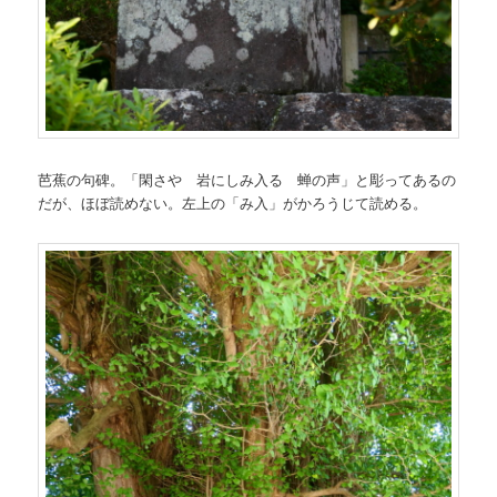
芭蕉の句碑。「閑さや 岩にしみ入る 蝉の声」と彫ってあるの
だが、ほぼ読めない。左上の「み入」がかろうじて読める。