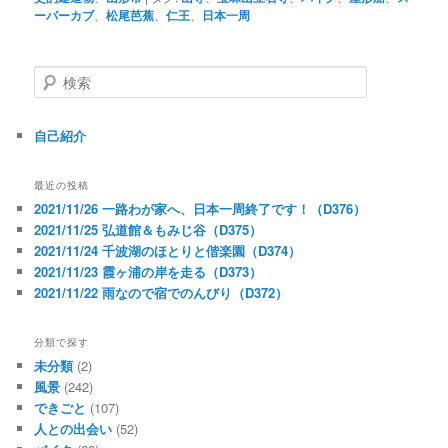
ーパーカブ
、
松尾芭蕉
、
仁王
、
日本一周
検
索
自己紹介
最近の投稿
2021/11/26 一路わが家へ、日本一周終了です！（D376）
2021/11/25 弘道館＆もみじ谷（D375）
2021/11/24 千波湖のほとりと偕楽園（D374）
2021/11/23 霞ヶ浦の岸を走る（D373）
2021/11/22 雨なので宿でのんびり（D372）
分類で探す
未分類
(2)
風景
(242)
できごと
(107)
人との出会い
(52)