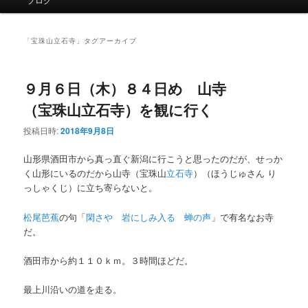
イ
ン
メ
「
宝珠山立石寺
」タグアーカイブ
ニ
ュ
ー
９月６日（木）８４日め 山寺
（宝珠山立石寺）を観に行く
投稿日時:
2018年9月8日
山形県酒田市から真っ直ぐ新潟に行こうと思ったのだが、せっか
く山形にいるのだから山寺（宝珠山
立石寺
）（ほうじゅさん り
っしゃくじ）に立ち寄らないと。
松尾芭蕉
の句「
閑さや 岩にしみ入る 蝉の声
」で有名なお寺
だ。
酒田市から約１１０ｋｍ。３時間ほどだ。
最上川沿いの道を走る。