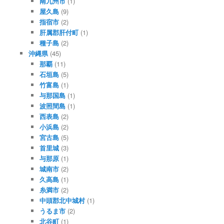
南九州市
(1)
屋久島
(9)
指宿市
(2)
肝属郡肝付町
(1)
種子島
(2)
沖縄県
(45)
那覇
(11)
石垣島
(5)
竹富島
(1)
与那国島
(1)
波照間島
(1)
西表島
(2)
小浜島
(2)
宮古島
(5)
首里城
(3)
与那原
(1)
城南市
(2)
久高島
(1)
糸満市
(2)
中頭郡北中城村
(1)
うるま市
(2)
北谷町
(1)