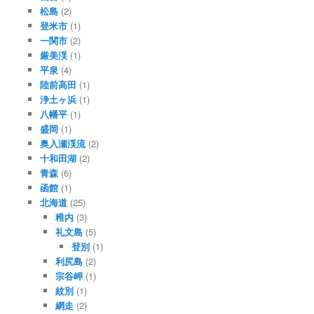
松島
(2)
登米市
(1)
一関市
(2)
厳美渓
(1)
平泉
(4)
陸前高田
(1)
浄土ヶ浜
(1)
八幡平
(1)
盛岡
(1)
奥入瀬渓流
(2)
十和田湖
(2)
青森
(6)
函館
(1)
北海道
(25)
稚内
(3)
礼文島
(5)
登別
(1)
利尻島
(2)
宗谷岬
(1)
紋別
(1)
網走
(2)