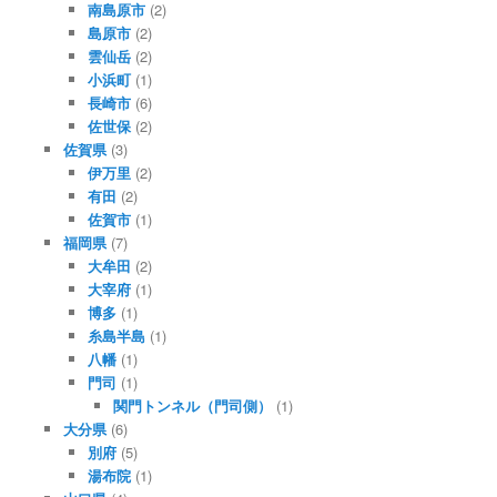
南島原市
(2)
島原市
(2)
雲仙岳
(2)
小浜町
(1)
長崎市
(6)
佐世保
(2)
佐賀県
(3)
伊万里
(2)
有田
(2)
佐賀市
(1)
福岡県
(7)
大牟田
(2)
大宰府
(1)
博多
(1)
糸島半島
(1)
八幡
(1)
門司
(1)
関門トンネル（門司側）
(1)
大分県
(6)
別府
(5)
湯布院
(1)