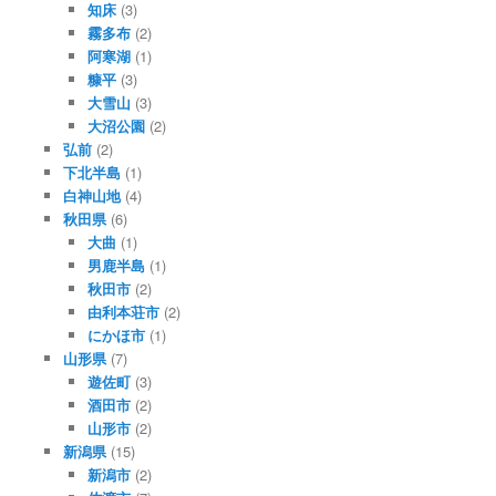
知床
(3)
霧多布
(2)
阿寒湖
(1)
糠平
(3)
大雪山
(3)
大沼公園
(2)
弘前
(2)
下北半島
(1)
白神山地
(4)
秋田県
(6)
大曲
(1)
男鹿半島
(1)
秋田市
(2)
由利本荘市
(2)
にかほ市
(1)
山形県
(7)
遊佐町
(3)
酒田市
(2)
山形市
(2)
新潟県
(15)
新潟市
(2)