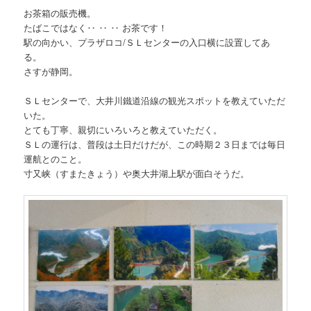
お茶箱の販売機。
たばこではなく‥ ‥ ‥ お茶です！
駅の向かい、プラザロコ/ＳＬセンターの入口横に設置してあ
る。
さすが静岡。
ＳＬセンターで、大井川鐵道沿線の観光スポットを教えていただ
いた。
とても丁寧、親切にいろいろと教えていただく。
ＳＬの運行は、普段は土日だけだが、この時期２３日までは毎日
運航とのこと。
寸又峡（すまたきょう）や奥大井湖上駅が面白そうだ。