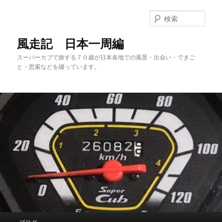
メ
サ
イ
ブ
検
ン
コ
索
コ
ン
風走記 日本一周編
ン
テ
スーパーカブで旅する７０歳が日本各地での風景・出会い・できご
テ
ン
と・思索などを綴っています。
ン
ツ
ツ
へ
へ
移
移
動
動
メ
ブログ