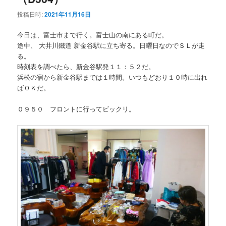
投稿日時:
2021年11月16日
今日は、富士市まで行く。富士山の南にある町だ。
途中、 大井川鐵道 新金谷駅に立ち寄る。日曜日なのでＳＬが走
る。
時刻表を調べたら、新金谷駅発１１：５２だ。
浜松の宿から新金谷駅までは１時間。いつもどおり１０時に出れ
ばＯＫだ。
０９５０ フロントに行ってビックリ。