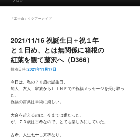
イ
ン
メ
「
富士山
」タグアーカイブ
ニ
ュ
ー
2021/11/16 祝誕生日＋祝１年
と１日め、とは無関係に箱根の
紅葉を観て藤沢へ（D366）
投稿日時:
2021年11月17日
今日は、私の７０歳の誕生日。
知人、友人、家族からＬＩＮＥでの祝福メッセージを受け取っ
た。
祝福の言葉は単純に嬉しい。
大台を超えるのは、今までは嫌だった。
が、７０歳は古希なので、とても楽しみにしていた。
古希。人生七十古来稀なり。