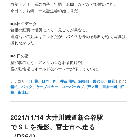
白菜１／４、鱈の白子、牡蠣、お肉、などなどを買いこむ。
今日は、お鍋。一人誕生会の始まりだ！
■本日のデータ
箱根の紅葉は場所により、見ごろが異なる。
道路沿いの紅葉はグッドだが、バイクを停める場所がなく写真は
撮れなかった。
■本日の宿
藤沢駅の近く。アメリカンな若者向け宿。
宿の駐輪場にオールドなハーレーが停まっていた。
カテゴリー:
紅葉
、
日本一周
、
神奈川県
、
箱根町
、
藤沢市
、
風景
|
タグ:
箱根
、
バイク
、
ケーブルカー
、
スーパーカブ
、
芦ノ湖
、
日本一周
、
紅
葉
、
富士山
2021/11/14 大井川鐵道新金谷駅
でＳＬを撮影、富士市へ走る
（D364）