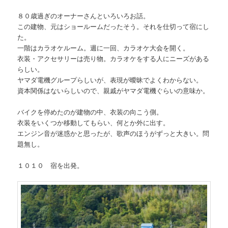
８０歳過ぎのオーナーさんといろいろお話。
この建物、元はショールームだったそう。それを仕切って宿にし
た。
一階はカラオケルーム。週に一回、カラオケ大会を開く。
衣装・アクセサリーは売り物。カラオケをする人にニーズがある
らしい。
ヤマダ電機グループらしいが、表現が曖昧でよくわからない。
資本関係はないらしいので、親戚がヤマダ電機ぐらいの意味か。
バイクを停めたのが建物の中、衣装の向こう側。
衣装をいくつか移動してもらい、何とか外に出す。
エンジン音が迷惑かと思ったが、歌声のほうがずっと大きい。問
題無し。
１０１０ 宿を出発。