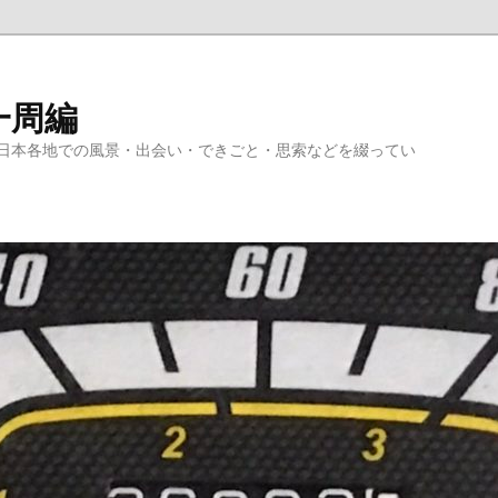
一周編
日本各地での風景・出会い・できごと・思索などを綴ってい