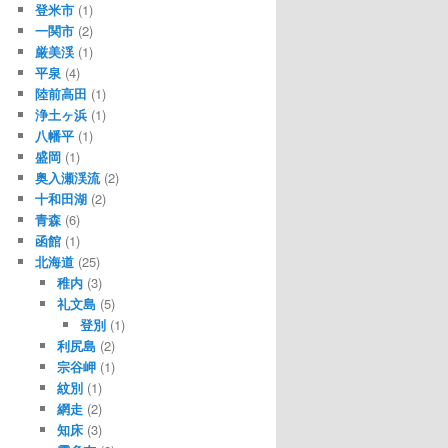
登米市
(1)
一関市
(2)
厳美渓
(1)
平泉
(4)
陸前高田
(1)
浄土ヶ浜
(1)
八幡平
(1)
盛岡
(1)
奥入瀬渓流
(2)
十和田湖
(2)
青森
(6)
函館
(1)
北海道
(25)
稚内
(3)
礼文島
(5)
登別
(1)
利尻島
(2)
宗谷岬
(1)
紋別
(1)
網走
(2)
知床
(3)