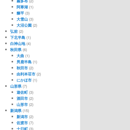
霧多布
(2)
阿寒湖
(1)
糠平
(3)
大雪山
(3)
大沼公園
(2)
弘前
(2)
下北半島
(1)
白神山地
(4)
秋田県
(6)
大曲
(1)
男鹿半島
(1)
秋田市
(2)
由利本荘市
(2)
にかほ市
(1)
山形県
(7)
遊佐町
(3)
酒田市
(2)
山形市
(2)
新潟県
(15)
新潟市
(2)
佐渡市
(7)
十日町
(3)