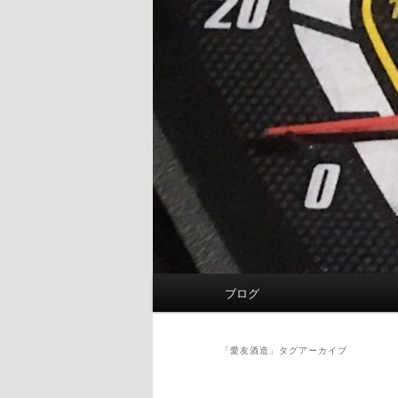
メ
ブログ
イ
ン
メ
「
愛友酒造
」タグアーカイブ
ニ
ュ