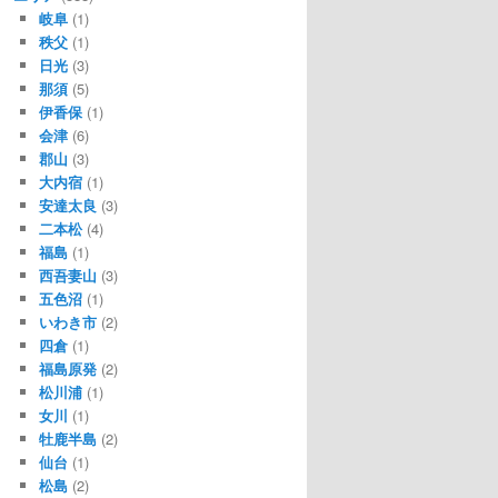
岐阜
(1)
秩父
(1)
日光
(3)
那須
(5)
伊香保
(1)
会津
(6)
郡山
(3)
大内宿
(1)
安達太良
(3)
二本松
(4)
福島
(1)
西吾妻山
(3)
五色沼
(1)
いわき市
(2)
四倉
(1)
福島原発
(2)
松川浦
(1)
女川
(1)
牡鹿半島
(2)
仙台
(1)
松島
(2)