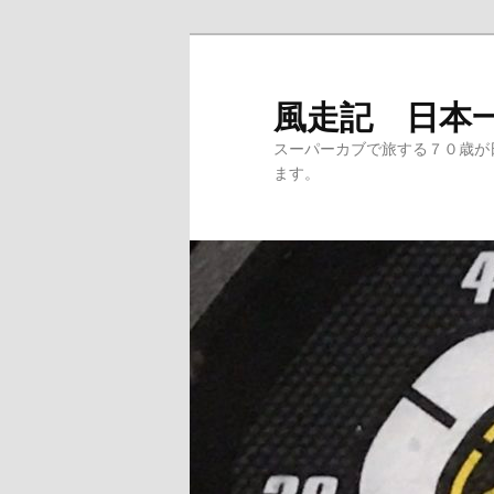
メ
サ
イ
ブ
ン
コ
風走記 日本
コ
ン
スーパーカブで旅する７０歳が
ン
テ
ます。
テ
ン
ン
ツ
ツ
へ
へ
移
移
動
動