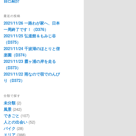
自己紹介
最近の投稿
2021/11/26 一路わが家へ、日本
一周終了です！（D376）
2021/11/25 弘道館＆もみじ谷
（D375）
2021/11/24 千波湖のほとりと偕
楽園（D374）
2021/11/23 霞ヶ浦の岸を走る
（D373）
2021/11/22 雨なので宿でのんび
り（D372）
分類で探す
未分類
(2)
風景
(242)
できごと
(107)
人との出会い
(52)
バイク
(28)
エリア
(388)