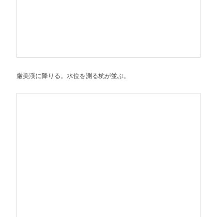
厳美渓に降りる。水位を測る杭が並ぶ。