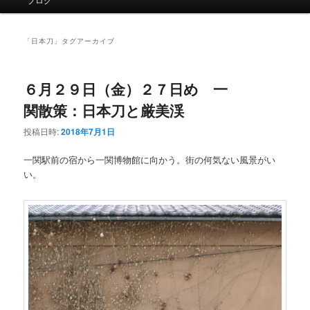
イ
ン
メ
「
日本刀
」タグアーカイブ
ニ
ュ
ー
６月２９日（金）２７日め 一
関散策：日本刀と厳美渓
投稿日時:
2018年7月1日
一関駅前の宿から一関博物館に向かう。街の何気ない風景がい
い。