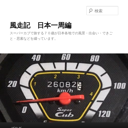
メ
サ
イ
ブ
検
ン
コ
索
コ
ン
風走記 日本一周編
ン
テ
スーパーカブで旅する７０歳が日本各地での風景・出会い・できご
テ
ン
と・思索などを綴っています。
ン
ツ
ツ
へ
へ
移
移
動
動
メ
ブログ