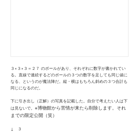
３×３×３＝２７ のボールがあり、それぞれに数字が書かれてい
る。直線で連続するどのボールの３つの数字を足しても同じ値に
なる、というのが魔法陣だ。縦・横はもちろん斜めの３つ合計も
同じになるのだ。
下に引き出し（正解）の写真を記載した。自分で考えたい人は下
※博物館から苦情が来たら削除します。それ
は見ないで。
までの限定公開（笑）
↓ ３