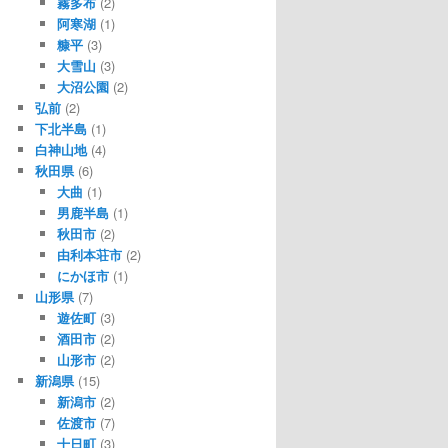
霧多布
(2)
阿寒湖
(1)
糠平
(3)
大雪山
(3)
大沼公園
(2)
弘前
(2)
下北半島
(1)
白神山地
(4)
秋田県
(6)
大曲
(1)
男鹿半島
(1)
秋田市
(2)
由利本荘市
(2)
にかほ市
(1)
山形県
(7)
遊佐町
(3)
酒田市
(2)
山形市
(2)
新潟県
(15)
新潟市
(2)
佐渡市
(7)
十日町
(3)