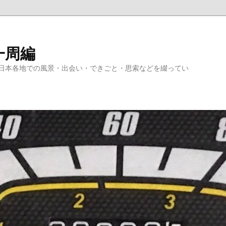
一周編
日本各地での風景・出会い・できごと・思索などを綴ってい