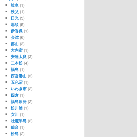
岐阜
(1)
秩父
(1)
日光
(3)
那須
(5)
伊香保
(1)
会津
(6)
郡山
(3)
大内宿
(1)
安達太良
(3)
二本松
(4)
福島
(1)
西吾妻山
(3)
五色沼
(1)
いわき市
(2)
四倉
(1)
福島原発
(2)
松川浦
(1)
女川
(1)
牡鹿半島
(2)
仙台
(1)
松島
(2)