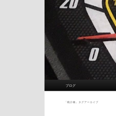
メ
ブログ
イ
ン
メ
「
桃介橋
」タグアーカイブ
ニ
ュ