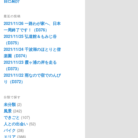
自己紹介
最近の投稿
2021/11/26 一路わが家へ、日本
一周終了です！（D376）
2021/11/25 弘道館＆もみじ谷
（D375）
2021/11/24 千波湖のほとりと偕
楽園（D374）
2021/11/23 霞ヶ浦の岸を走る
（D373）
2021/11/22 雨なので宿でのんび
り（D372）
分類で探す
未分類
(2)
風景
(242)
できごと
(107)
人との出会い
(52)
バイク
(28)
エリア
(388)