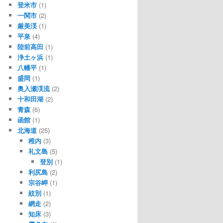
登米市
(1)
一関市
(2)
厳美渓
(1)
平泉
(4)
陸前高田
(1)
浄土ヶ浜
(1)
八幡平
(1)
盛岡
(1)
奥入瀬渓流
(2)
十和田湖
(2)
青森
(6)
函館
(1)
北海道
(25)
稚内
(3)
礼文島
(5)
登別
(1)
利尻島
(2)
宗谷岬
(1)
紋別
(1)
網走
(2)
知床
(3)