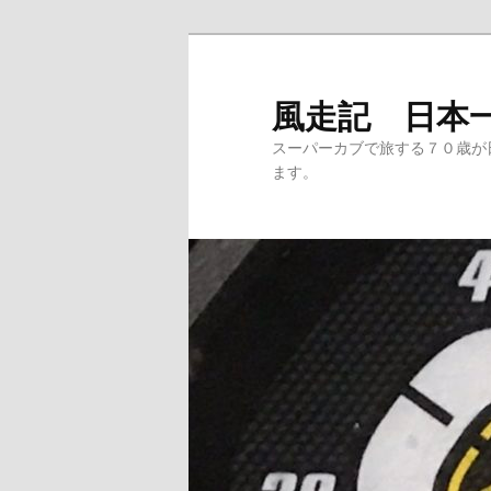
メ
サ
イ
ブ
ン
コ
風走記 日本
コ
ン
スーパーカブで旅する７０歳が
ン
テ
ます。
テ
ン
ン
ツ
ツ
へ
へ
移
移
動
動