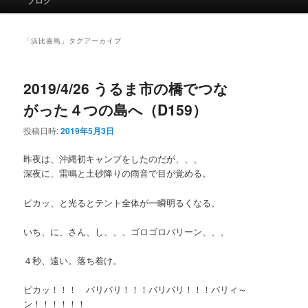
イ
ン
メ
「
浜比嘉島
」タグアーカイブ
ニ
ュ
ー
2019/4/26 うるま市の橋でつな
がった４つの島へ（D159）
投稿日時:
2019年5月3日
昨夜は、沖縄初キャンプをしたのだが、、、
深夜に、雷鳴と土砂降りの雨音で目が覚める。
ピカッ、と光るとテント全体が一瞬明るくなる。
いち、に、さん、し、、、ゴロゴロバリーン、、、
４秒、遠い。落ち着け。
ピカッ！！！ バリバリ！！！バリバリ！！！バリィ～
ン！！！！！！