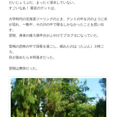
だいじょうぶだ。まったく浸水していない。
すごいなあ！ 最近のテントは。
大学時代の北海道ツーリングのとき、テントの中を川のように水
が流れ、一晩中、その川の中で寝るしかなかったことを思い出
す。
翌朝、身体の後ろ側半分がふやけてブヨブヨになっていた。
雷鳴の恐怖の中で深夜を過ごし、眠れたのは（たぶん）３時ご
ろ。
目が覚めたら８時過ぎだった。
翌朝は爽快だった。