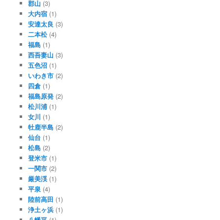
郡山
(3)
大内宿
(1)
安達太良
(3)
二本松
(4)
福島
(1)
西吾妻山
(3)
五色沼
(1)
いわき市
(2)
四倉
(1)
福島原発
(2)
松川浦
(1)
女川
(1)
牡鹿半島
(2)
仙台
(1)
松島
(2)
登米市
(1)
一関市
(2)
厳美渓
(1)
平泉
(4)
陸前高田
(1)
浄土ヶ浜
(1)
八幡平
(1)