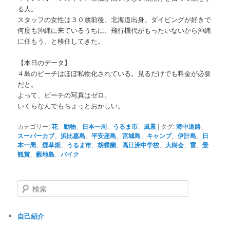
る人。
スタッフの女性は３０歳前後。北海道出身。ダイビングが好きで
何度も沖縄に来ているうちに、飛行機代がもったいないから沖縄
に住もう、と移住してきた。
【本日のデータ】
４島のビーチはほぼ私物化されている。見るだけでも料金が必要
だと。
よって、ビーチの写真はゼロ。
いくらなんでもちょっとおかしい。
カテゴリー:
花
、
動物
、
日本一周
、
うるま市
、
風景
|
タグ:
海中道路
、
スーパーカブ
、
浜比嘉島
、
平安座島
、
宮城島
、
キャンプ
、
伊計島
、
日
本一周
、
煙草畑
、
うるま市
、
胡蝶蘭
、
高江洲中学校
、
大樹会
、
雷
、
景
観賞
、
藪地島
、
バイク
検
索
自己紹介