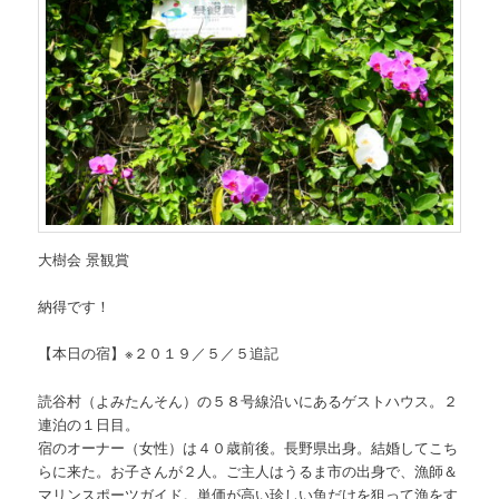
大樹会 景観賞
納得です！
【本日の宿】※２０１９／５／５追記
読谷村（よみたんそん）の５８号線沿いにあるゲストハウス。２
連泊の１日目。
宿のオーナー（女性）は４０歳前後。長野県出身。結婚してこち
らに来た。お子さんが２人。ご主人はうるま市の出身で、漁師＆
マリンスポーツガイド。単価が高い珍しい魚だけを狙って漁をす