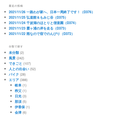
最近の投稿
2021/11/26 一路わが家へ、日本一周終了です！（D376）
2021/11/25 弘道館＆もみじ谷（D375）
2021/11/24 千波湖のほとりと偕楽園（D374）
2021/11/23 霞ヶ浦の岸を走る（D373）
2021/11/22 雨なので宿でのんびり（D372）
分類で探す
未分類
(2)
風景
(242)
できごと
(107)
人との出会い
(52)
バイク
(28)
エリア
(388)
岐阜
(1)
秩父
(1)
日光
(3)
那須
(5)
伊香保
(1)
会津
(6)