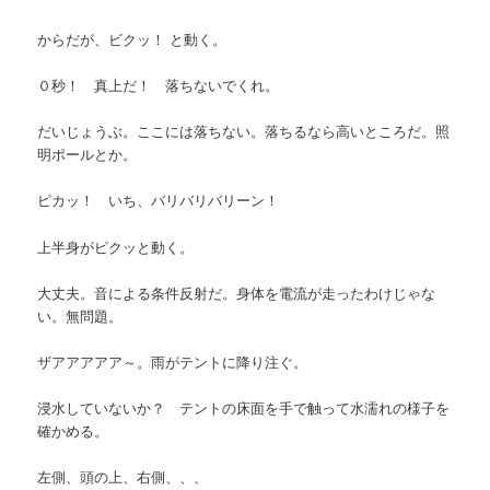
からだが、ビクッ！ と動く。
０秒！ 真上だ！ 落ちないでくれ。
だいじょうぶ。ここには落ちない。落ちるなら高いところだ。照
明ポールとか。
ピカッ！ いち、バリバリバリーン！
上半身がピクッと動く。
大丈夫。音による条件反射だ。身体を電流が走ったわけじゃな
い。無問題。
ザアアアアア～。雨がテントに降り注ぐ。
浸水していないか？ テントの床面を手で触って水濡れの様子を
確かめる。
左側、頭の上、右側、、、