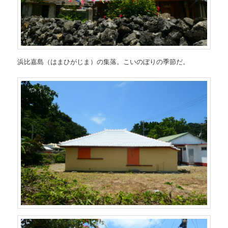
浜比嘉島（はまひがじま）の集落。こいのぼりの季節だ。