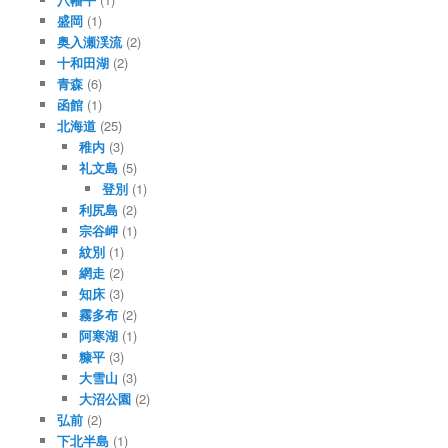
盛岡
(1)
奥入瀬渓流
(2)
十和田湖
(2)
青森
(6)
函館
(1)
北海道
(25)
稚内
(3)
礼文島
(5)
登別
(1)
利尻島
(2)
宗谷岬
(1)
紋別
(1)
網走
(2)
知床
(3)
霧多布
(2)
阿寒湖
(1)
糠平
(3)
大雪山
(3)
大沼公園
(2)
弘前
(2)
下北半島
(1)