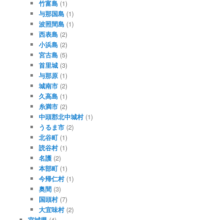
竹富島
(1)
与那国島
(1)
波照間島
(1)
西表島
(2)
小浜島
(2)
宮古島
(5)
首里城
(3)
与那原
(1)
城南市
(2)
久高島
(1)
糸満市
(2)
中頭郡北中城村
(1)
うるま市
(2)
北谷町
(1)
読谷村
(1)
名護
(2)
本部町
(1)
今帰仁村
(1)
奥間
(3)
国頭村
(7)
大宜味村
(2)
宮城県
(4)