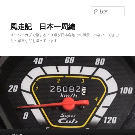
メ
サ
イ
ブ
検
ン
コ
索
コ
ン
風走記 日本一周編
ン
テ
スーパーカブで旅する７０歳が日本各地での風景・出会い・できご
テ
ン
と・思索などを綴っています。
ン
ツ
ツ
へ
へ
移
移
動
動
メ
ブログ