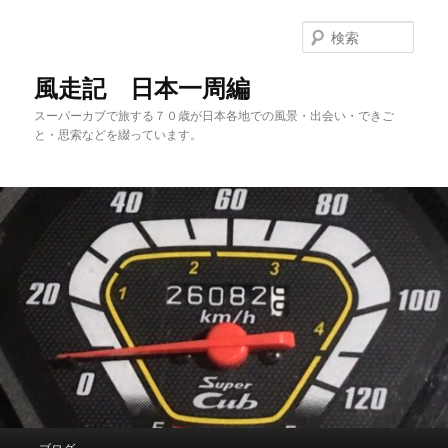
メ
サ
イ
ブ
検
ン
コ
索
コ
ン
風走記 日本一周編
ン
テ
スーパーカブで旅する７０歳が日本各地での風景・出会い・できご
テ
ン
と・思索などを綴っています。
ン
ツ
ツ
へ
へ
移
移
動
動
メ
ブログ