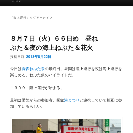
イ
ン
メ
「
海上運行
」タグアーカイブ
ニ
ュ
ー
８月７日（火）６６日め 昼ね
ぶた＆夜の海上ねぶた＆花火
投稿日時:
2018年8月22日
今日は
青森ねぶた祭
の最終日。昼間は陸上運行を夜は海上運行を
楽しめる。ねぶた祭のハイライトだ。
１３００ 陸上運行が始まる。
最初は函館からの参加者。函館
港まつり
と連携していて相互に参
加しているらしい。