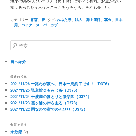
海岸の眺めのよいエリア（椅子席）はすべて有料。お金がない一
家はあっちをうろうろこっちをうろうろ。それも楽しい。
カテゴリー:
青森
、
祭
|
タグ:
ねぶた祭
、
跳人
、
海上運行
、
花火
、
日本
一周
、
バイク
、
スーパーカブ
検
索
自己紹介
最近の投稿
2021/11/26 一路わが家へ、日本一周終了です！（D376）
2021/11/25 弘道館＆もみじ谷（D375）
2021/11/24 千波湖のほとりと偕楽園（D374）
2021/11/23 霞ヶ浦の岸を走る（D373）
2021/11/22 雨なので宿でのんびり（D372）
分類で探す
未分類
(2)