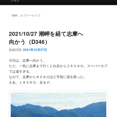
イ
ン
メ
「
潮岬
」タグアーカイブ
ニ
ュ
ー
2021/10/27 潮岬を経て志摩へ
向かう（D346）
投稿日時:
2021年10月27日
今日は、志摩へ向かう。
ただ、一気に志摩まで行くと白浜から２６０キロ。スーパーカブ
では遠すぎる。
なので、志摩から８０キロほど手前に宿を取った。
さあ、１８０キロ、走るぞ。