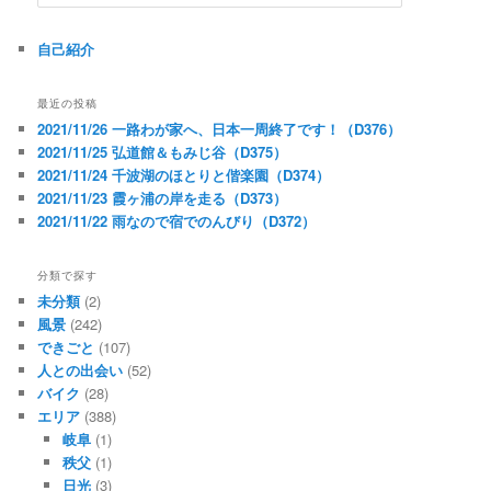
索
自己紹介
最近の投稿
2021/11/26 一路わが家へ、日本一周終了です！（D376）
2021/11/25 弘道館＆もみじ谷（D375）
2021/11/24 千波湖のほとりと偕楽園（D374）
2021/11/23 霞ヶ浦の岸を走る（D373）
2021/11/22 雨なので宿でのんびり（D372）
分類で探す
未分類
(2)
風景
(242)
できごと
(107)
人との出会い
(52)
バイク
(28)
エリア
(388)
岐阜
(1)
秩父
(1)
日光
(3)