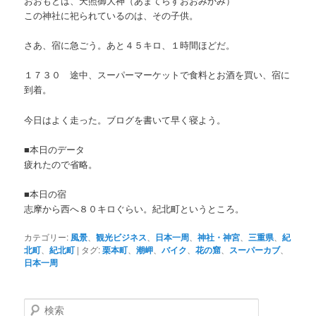
おおもとは、天照御大神（あまてらすおおみかみ）
この神社に祀られているのは、その子供。
さあ、宿に急ごう。あと４５キロ、１時間ほどだ。
１７３０ 途中、スーパーマーケットで食料とお酒を買い、宿に
到着。
今日はよく走った。ブログを書いて早く寝よう。
■本日のデータ
疲れたので省略。
■本日の宿
志摩から西へ８０キロぐらい。紀北町というところ。
カテゴリー:
風景
、
観光ビジネス
、
日本一周
、
神社・神宮
、
三重県
、
紀
北町
、
紀北町
|
タグ:
栗本町
、
潮岬
、
バイク
、
花の窟
、
スーパーカブ
、
日本一周
検