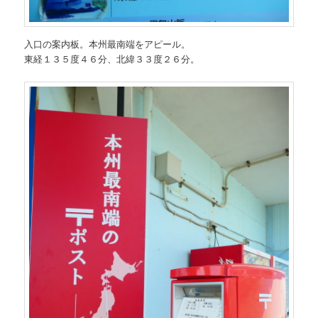
入口の案内板。本州最南端をアピール。
東経１３５度４６分、北緯３３度２６分。