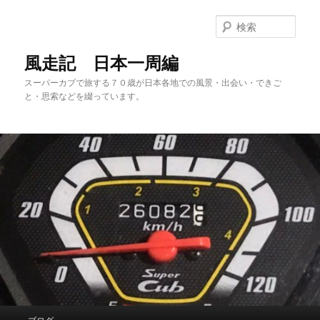
メ
サ
イ
ブ
検
ン
コ
索
コ
ン
風走記 日本一周編
ン
テ
スーパーカブで旅する７０歳が日本各地での風景・出会い・できご
テ
ン
と・思索などを綴っています。
ン
ツ
ツ
へ
へ
移
移
動
動
メ
ブログ