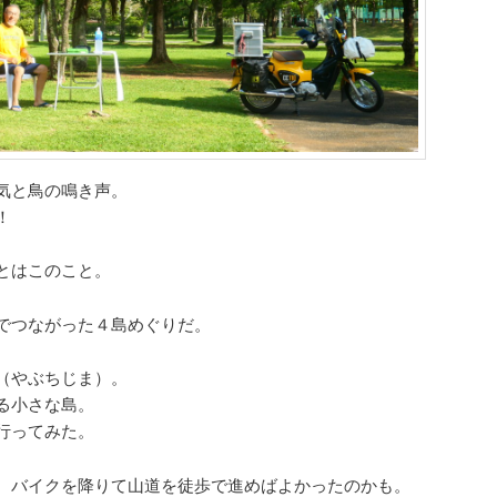
気と鳥の鳴き声。
！
とはこのこと。
でつながった４島めぐりだ。
（やぶちじま）。
る小さな島。
行ってみた。
。バイクを降りて山道を徒歩で進めばよかったのかも。