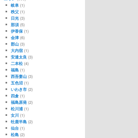
岐阜
(1)
秩父
(1)
日光
(3)
那須
(5)
伊香保
(1)
会津
(6)
郡山
(3)
大内宿
(1)
安達太良
(3)
二本松
(4)
福島
(1)
西吾妻山
(3)
五色沼
(1)
いわき市
(2)
四倉
(1)
福島原発
(2)
松川浦
(1)
女川
(1)
牡鹿半島
(2)
仙台
(1)
松島
(2)