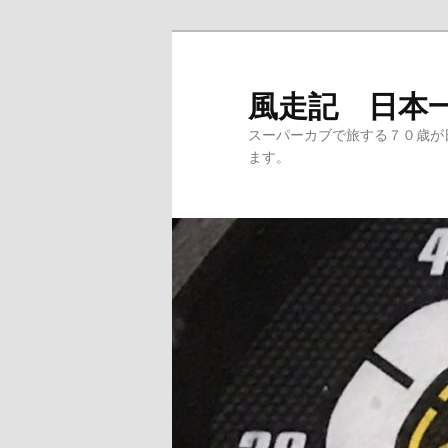
メ
サ
イ
ブ
ン
コ
風走記 日本
コ
ン
スーパーカブで旅する７０歳が
ン
テ
ます。
テ
ン
ン
ツ
ツ
へ
へ
移
移
動
動