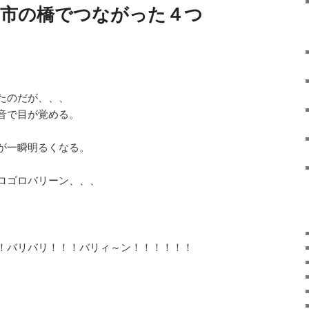
 うるま市の橋でつながった４つ
たのだが、、、
音で目が覚める。
が一瞬明るくなる。
ロゴロバリーン、、、
！バリバリ！！！バリィ～ン！！！！！！