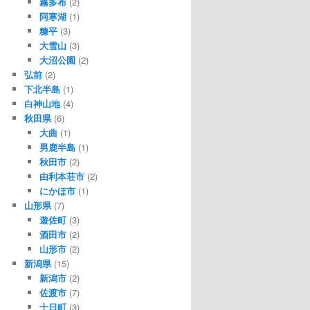
霧多布
(2)
阿寒湖
(1)
糠平
(3)
大雪山
(3)
大沼公園
(2)
弘前
(2)
下北半島
(1)
白神山地
(4)
秋田県
(6)
大曲
(1)
男鹿半島
(1)
秋田市
(2)
由利本荘市
(2)
にかほ市
(1)
山形県
(7)
遊佐町
(3)
酒田市
(2)
山形市
(2)
新潟県
(15)
新潟市
(2)
佐渡市
(7)
十日町
(3)