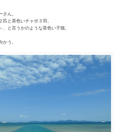
ーさん。
２匹と茶色いチャボ３羽。
～、と言うかのような茶色い子猫。
向かう。