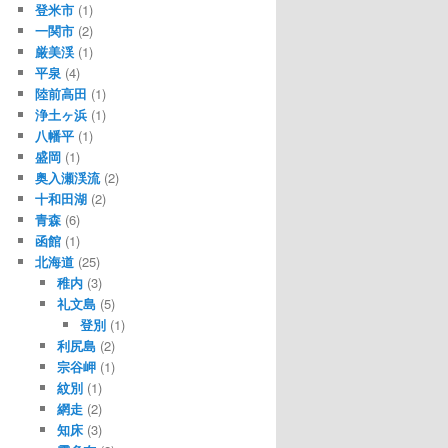
登米市
(1)
一関市
(2)
厳美渓
(1)
平泉
(4)
陸前高田
(1)
浄土ヶ浜
(1)
八幡平
(1)
盛岡
(1)
奥入瀬渓流
(2)
十和田湖
(2)
青森
(6)
函館
(1)
北海道
(25)
稚内
(3)
礼文島
(5)
登別
(1)
利尻島
(2)
宗谷岬
(1)
紋別
(1)
網走
(2)
知床
(3)