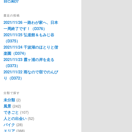
自己紹介
最近の投稿
2021/11/26 一路わが家へ、日本
一周終了です！（D376）
2021/11/25 弘道館＆もみじ谷
（D375）
2021/11/24 千波湖のほとりと偕
楽園（D374）
2021/11/23 霞ヶ浦の岸を走る
（D373）
2021/11/22 雨なので宿でのんび
り（D372）
分類で探す
未分類
(2)
風景
(242)
できごと
(107)
人との出会い
(52)
バイク
(28)
エリア
(388)