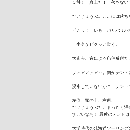
０秒！ 真上だ！ 落ちない
だいじょうぶ。ここには落ち
ピカッ！ いち、バリバリバ
上半身がピクッと動く。
大丈夫。音による条件反射だ
ザアアアアア～。雨がテント
浸水していないか？ テント
左側、頭の上、右側、、、
だいじょうぶだ。まったく浸
すごいなあ！ 最近のテントは
大学時代の北海道ツーリング