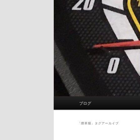
メ
ブログ
イ
ン
メ
「
煙草畑
」タグアーカイブ
ニ
ュ