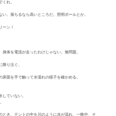
でくれ。
ない。落ちるなら高いところだ。照明ポールとか。
リーン！
。身体を電流が走ったわけじゃない。無問題。
に降り注ぐ。
の床面を手で触って水濡れの様子を確かめる。
水していない。
。
のとき、テントの中を川のように水が流れ、一晩中、そ