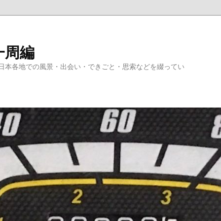
一周編
日本各地での風景・出会い・できごと・思索などを綴ってい