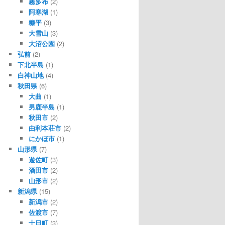
霧多布
(2)
阿寒湖
(1)
糠平
(3)
大雪山
(3)
大沼公園
(2)
弘前
(2)
下北半島
(1)
白神山地
(4)
秋田県
(6)
大曲
(1)
男鹿半島
(1)
秋田市
(2)
由利本荘市
(2)
にかほ市
(1)
山形県
(7)
遊佐町
(3)
酒田市
(2)
山形市
(2)
新潟県
(15)
新潟市
(2)
佐渡市
(7)
十日町
(3)