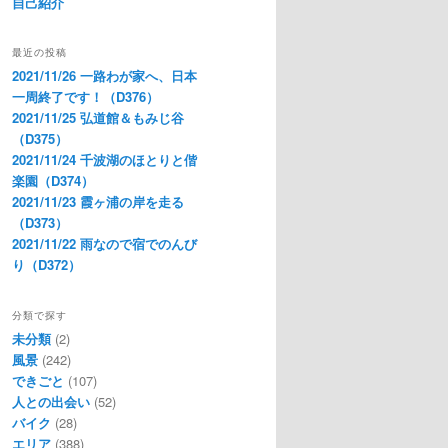
自己紹介
最近の投稿
2021/11/26 一路わが家へ、日本
一周終了です！（D376）
2021/11/25 弘道館＆もみじ谷
（D375）
2021/11/24 千波湖のほとりと偕
楽園（D374）
2021/11/23 霞ヶ浦の岸を走る
（D373）
2021/11/22 雨なので宿でのんび
り（D372）
分類で探す
未分類
(2)
風景
(242)
できごと
(107)
人との出会い
(52)
バイク
(28)
エリア
(388)