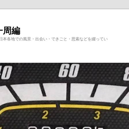
一周編
日本各地での風景・出会い・できごと・思索などを綴ってい