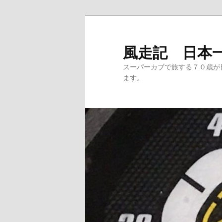
メ
サ
イ
ブ
ン
コ
風走記 日本
コ
ン
スーパーカブで旅する７０歳が
ン
テ
ます。
テ
ン
ン
ツ
ツ
へ
へ
移
移
動
動