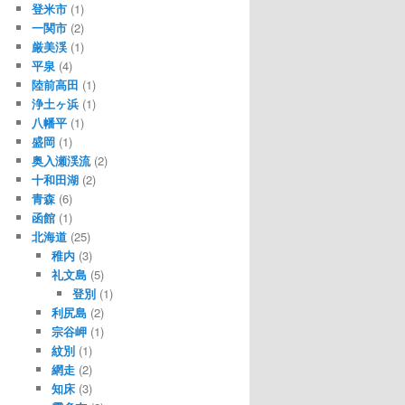
登米市
(1)
一関市
(2)
厳美渓
(1)
平泉
(4)
陸前高田
(1)
浄土ヶ浜
(1)
八幡平
(1)
盛岡
(1)
奥入瀬渓流
(2)
十和田湖
(2)
青森
(6)
函館
(1)
北海道
(25)
稚内
(3)
礼文島
(5)
登別
(1)
利尻島
(2)
宗谷岬
(1)
紋別
(1)
網走
(2)
知床
(3)