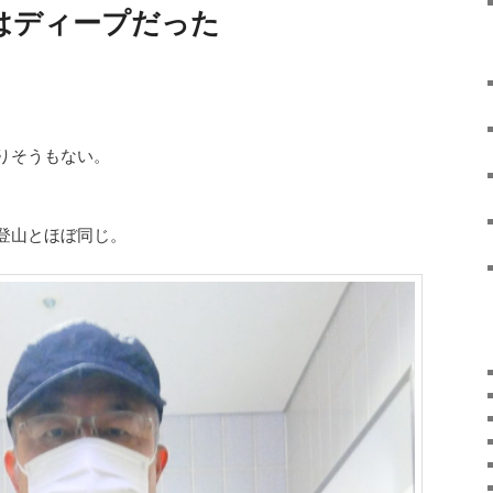
 尾道はディープだった
りそうもない。
登山とほぼ同じ。