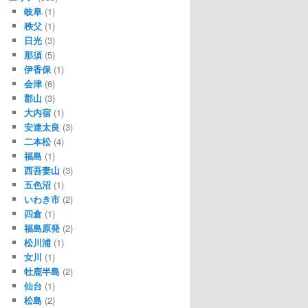
岐阜
(1)
秩父
(1)
日光
(3)
那須
(5)
伊香保
(1)
会津
(6)
郡山
(3)
大内宿
(1)
安達太良
(3)
二本松
(4)
福島
(1)
西吾妻山
(3)
五色沼
(1)
いわき市
(2)
四倉
(1)
福島原発
(2)
松川浦
(1)
女川
(1)
牡鹿半島
(2)
仙台
(1)
松島
(2)