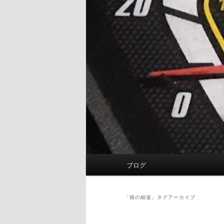
メ
ブログ
イ
ン
メ
「
猫の細道
」タグアーカイブ
ニ
ュ