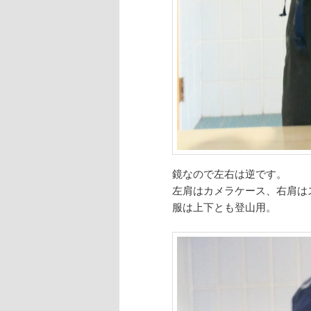
鏡なので左右は逆です。
左肩はカメラケース、右肩は
服は上下とも登山用。