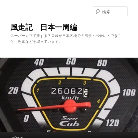
メ
サ
イ
ブ
検
ン
コ
索
コ
ン
風走記 日本一周編
ン
テ
スーパーカブで旅する７０歳が日本各地での風景・出会い・できご
テ
ン
と・思索などを綴っています。
ン
ツ
ツ
へ
へ
移
移
動
動
メ
ブログ