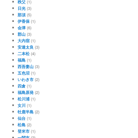
秩父
(1)
日光
(3)
那須
(5)
伊香保
(1)
会津
(6)
郡山
(3)
大内宿
(1)
安達太良
(3)
二本松
(4)
福島
(1)
西吾妻山
(3)
五色沼
(1)
いわき市
(2)
四倉
(1)
福島原発
(2)
松川浦
(1)
女川
(1)
牡鹿半島
(2)
仙台
(1)
松島
(2)
登米市
(1)
一関市
(2)