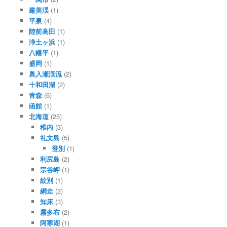
厳美渓
(1)
平泉
(4)
陸前高田
(1)
浄土ヶ浜
(1)
八幡平
(1)
盛岡
(1)
奥入瀬渓流
(2)
十和田湖
(2)
青森
(6)
函館
(1)
北海道
(25)
稚内
(3)
礼文島
(5)
登別
(1)
利尻島
(2)
宗谷岬
(1)
紋別
(1)
網走
(2)
知床
(3)
霧多布
(2)
阿寒湖
(1)