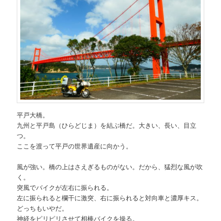
平戸大橋。
九州と平戸島（ひらどじま）を結ぶ橋だ。大きい、長い、目立
つ。
ここを渡って平戸の世界遺産に向かう。
風が強い。橋の上はさえぎるものがない。だから、猛烈な風が吹
く。
突風でバイクが左右に振られる。
左に振られると欄干に激突、右に振られると対向車と濃厚キス。
どっちもいやだ。
神経をピリピリさせて相棒バイクを操る。