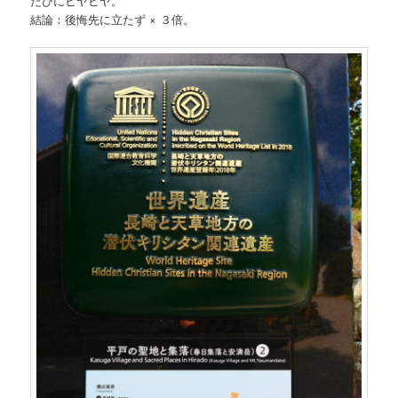
たびにヒヤヒヤ。
結論：後悔先に立たず × ３倍。