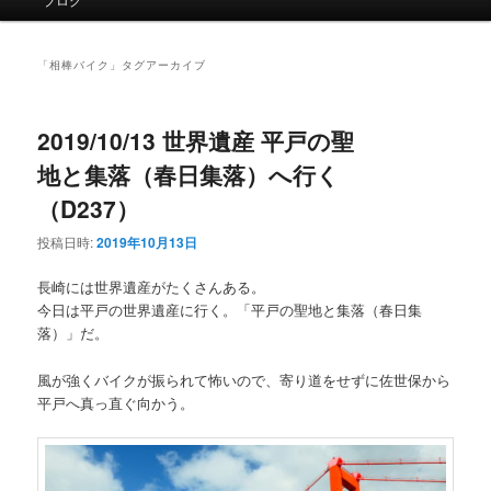
イ
ン
メ
「
相棒バイク
」タグアーカイブ
ニ
ュ
ー
2019/10/13 世界遺産 平戸の聖
地と集落（春日集落）へ行く
（D237）
投稿日時:
2019年10月13日
長崎には世界遺産がたくさんある。
今日は平戸の世界遺産に行く。「平戸の聖地と集落（春日集
落）」だ。
風が強くバイクが振られて怖いので、寄り道をせずに佐世保から
平戸へ真っ直ぐ向かう。