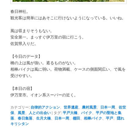
春日神社。
観光客は簡単にはあそこに行けないようになっている。いいね。
風は収まりそうもない。
安全第一。まっすぐ伊万里の宿に行こう。
佐賀県入りだ。
【今日のデータ】
橋の上は風が強い。遮るものがない。
相棒バイクは風に弱い。荷物満載、ケースの側面関広い、で風を
受けやすい。
【本日の宿】
伊万里市。イオン系スーパーの近く。
カテゴリー:
自律的アクション
、
世界遺産
、
農村風景
、
日本一周
、
佐世
保
、
風景
、
人との出会い
|
タグ:
平戸大橋
、
バイク
、
平戸の聖地と集
落
、
春日集落
、
生月大橋
、
日本一周
、
棚田
、
相棒バイク
、
平戸
、
隠れ
キリシタン