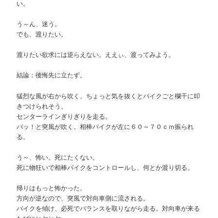
い。
う～ん、迷う。
でも、渡りたい。
渡りたい欲求には逆らえない。ええぃ、渡ってみよう。
結論：後悔先に立たず。
猛烈な風が右から吹く。ちょっと気を抜くとバイクごと欄干に叩
きつけられそう。
センターラインぎりぎりを走る。
バッ！と突風が吹く。相棒バイクが左に６０～７０ｃｍ振られ
る。
う～、怖い。死にたくない。
死に物狂いで相棒バイクをコントロールし、何とか渡り切る。
帰りはもっと怖かった。
方向が逆なので、突風で対向車側に流される。
バイクを傾け、必死でバランスを取りながら走る。対向車が来る