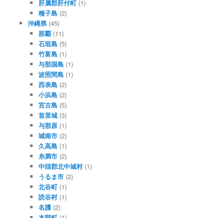
肝属郡肝付町
(1)
種子島
(2)
沖縄県
(45)
那覇
(11)
石垣島
(5)
竹富島
(1)
与那国島
(1)
波照間島
(1)
西表島
(2)
小浜島
(2)
宮古島
(5)
首里城
(3)
与那原
(1)
城南市
(2)
久高島
(1)
糸満市
(2)
中頭郡北中城村
(1)
うるま市
(2)
北谷町
(1)
読谷村
(1)
名護
(2)
本部町
(1)