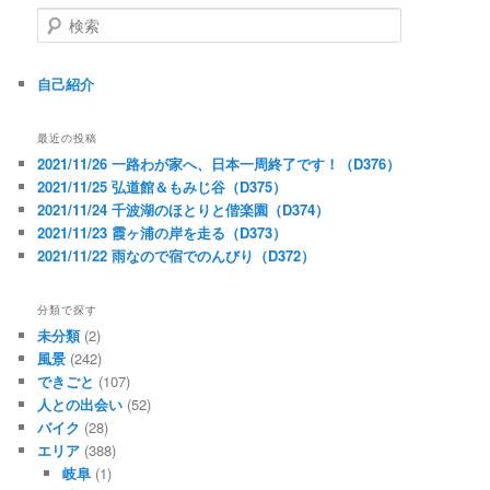
検
索
自己紹介
最近の投稿
2021/11/26 一路わが家へ、日本一周終了です！（D376）
2021/11/25 弘道館＆もみじ谷（D375）
2021/11/24 千波湖のほとりと偕楽園（D374）
2021/11/23 霞ヶ浦の岸を走る（D373）
2021/11/22 雨なので宿でのんびり（D372）
分類で探す
未分類
(2)
風景
(242)
できごと
(107)
人との出会い
(52)
バイク
(28)
エリア
(388)
岐阜
(1)