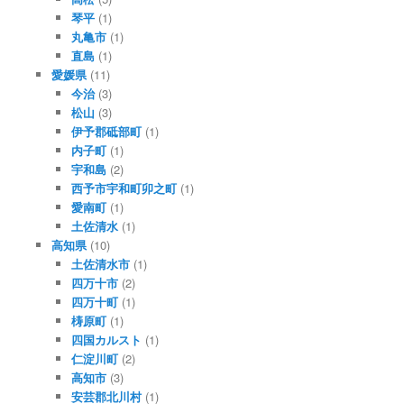
琴平
(1)
丸亀市
(1)
直島
(1)
愛媛県
(11)
今治
(3)
松山
(3)
伊予郡砥部町
(1)
内子町
(1)
宇和島
(2)
西予市宇和町卯之町
(1)
愛南町
(1)
土佐清水
(1)
高知県
(10)
土佐清水市
(1)
四万十市
(2)
四万十町
(1)
梼原町
(1)
四国カルスト
(1)
仁淀川町
(2)
高知市
(3)
安芸郡北川村
(1)