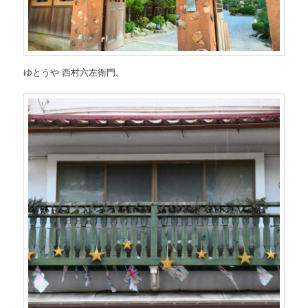
ゆとうや 西村六左衛門。