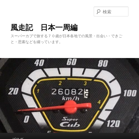
メ
サ
イ
ブ
検
ン
コ
索
コ
ン
風走記 日本一周編
ン
テ
スーパーカブで旅する７０歳が日本各地での風景・出会い・できご
テ
ン
と・思索などを綴っています。
ン
ツ
ツ
へ
へ
移
移
動
動
メ
ブログ