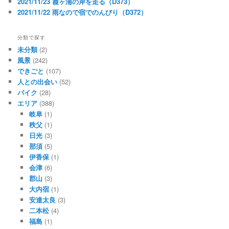
2021/11/23 霞ヶ浦の岸を走る（D373）
2021/11/22 雨なので宿でのんびり（D372）
分類で探す
未分類
(2)
風景
(242)
できごと
(107)
人との出会い
(52)
バイク
(28)
エリア
(388)
岐阜
(1)
秩父
(1)
日光
(3)
那須
(5)
伊香保
(1)
会津
(6)
郡山
(3)
大内宿
(1)
安達太良
(3)
二本松
(4)
福島
(1)