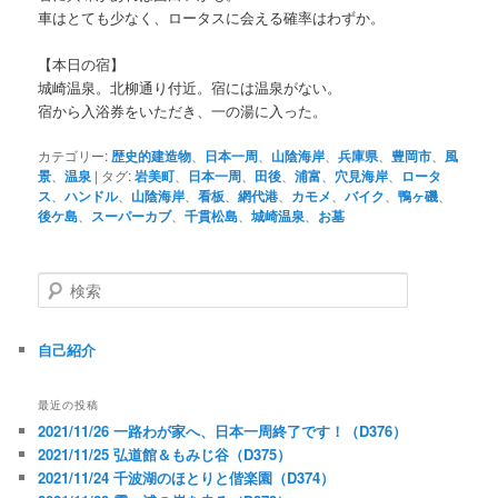
車はとても少なく、ロータスに会える確率はわずか。
【本日の宿】
城崎温泉。北柳通り付近。宿には温泉がない。
宿から入浴券をいただき、一の湯に入った。
カテゴリー:
歴史的建造物
、
日本一周
、
山陰海岸
、
兵庫県
、
豊岡市
、
風
景
、
温泉
|
タグ:
岩美町
、
日本一周
、
田後
、
浦富
、
穴見海岸
、
ロータ
ス
、
ハンドル
、
山陰海岸
、
看板
、
網代港
、
カモメ
、
バイク
、
鴨ヶ磯
、
後ケ島
、
スーパーカブ
、
千貫松島
、
城崎温泉
、
お墓
検
索
自己紹介
最近の投稿
2021/11/26 一路わが家へ、日本一周終了です！（D376）
2021/11/25 弘道館＆もみじ谷（D375）
2021/11/24 千波湖のほとりと偕楽園（D374）