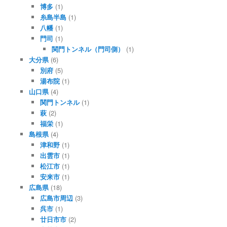
博多
(1)
糸島半島
(1)
八幡
(1)
門司
(1)
関門トンネル（門司側）
(1)
大分県
(6)
別府
(5)
湯布院
(1)
山口県
(4)
関門トンネル
(1)
萩
(2)
福栄
(1)
島根県
(4)
津和野
(1)
出雲市
(1)
松江市
(1)
安来市
(1)
広島県
(18)
広島市周辺
(3)
呉市
(1)
廿日市市
(2)