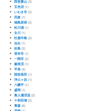
西吾妻山
(3)
五色沼
(1)
いわき市
(2)
四倉
(1)
福島原発
(2)
松川浦
(1)
女川
(1)
牡鹿半島
(2)
仙台
(1)
松島
(2)
登米市
(1)
一関市
(2)
厳美渓
(1)
平泉
(4)
陸前高田
(1)
浄土ヶ浜
(1)
八幡平
(1)
盛岡
(1)
奥入瀬渓流
(2)
十和田湖
(2)
青森
(6)
函館
(1)