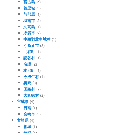
宮古島
(5)
首里城
(3)
与那原
(1)
城南市
(2)
久高島
(1)
糸満市
(2)
中頭郡北中城村
(1)
うるま市
(2)
北谷町
(1)
読谷村
(1)
名護
(2)
本部町
(1)
今帰仁村
(1)
奥間
(3)
国頭村
(7)
大宜味村
(2)
宮城県
(4)
日南
(1)
宮崎市
(3)
宮崎県
(4)
都城
(1)
綾町
(1)