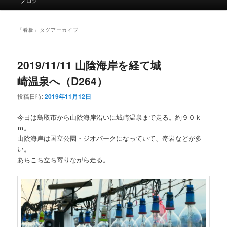
イ
ン
メ
「
看板
」タグアーカイブ
ニ
ュ
ー
2019/11/11 山陰海岸を経て城
崎温泉へ（D264）
投稿日時:
2019年11月12日
今日は鳥取市から山陰海岸沿いに城崎温泉まで走る。約９０ｋ
ｍ。
山陰海岸は国立公園・ジオパークになっていて、奇岩などが多
い。
あちこち立ち寄りながら走る。