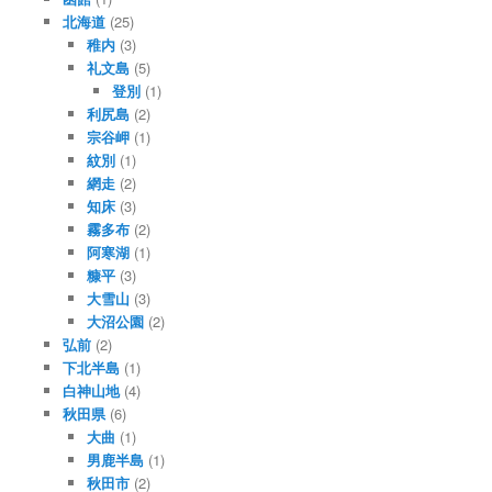
北海道
(25)
稚内
(3)
礼文島
(5)
登別
(1)
利尻島
(2)
宗谷岬
(1)
紋別
(1)
網走
(2)
知床
(3)
霧多布
(2)
阿寒湖
(1)
糠平
(3)
大雪山
(3)
大沼公園
(2)
弘前
(2)
下北半島
(1)
白神山地
(4)
秋田県
(6)
大曲
(1)
男鹿半島
(1)
秋田市
(2)