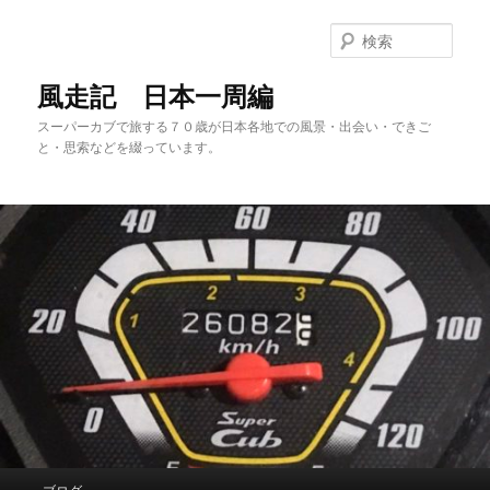
メ
サ
イ
ブ
検
ン
コ
索
コ
ン
風走記 日本一周編
ン
テ
スーパーカブで旅する７０歳が日本各地での風景・出会い・できご
テ
ン
と・思索などを綴っています。
ン
ツ
ツ
へ
へ
移
移
動
動
メ
ブログ