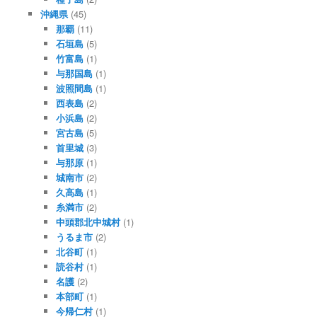
沖縄県
(45)
那覇
(11)
石垣島
(5)
竹富島
(1)
与那国島
(1)
波照間島
(1)
西表島
(2)
小浜島
(2)
宮古島
(5)
首里城
(3)
与那原
(1)
城南市
(2)
久高島
(1)
糸満市
(2)
中頭郡北中城村
(1)
うるま市
(2)
北谷町
(1)
読谷村
(1)
名護
(2)
本部町
(1)
今帰仁村
(1)