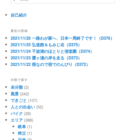
索
自己紹介
最近の投稿
2021/11/26 一路わが家へ、日本一周終了です！（D376）
2021/11/25 弘道館＆もみじ谷（D375）
2021/11/24 千波湖のほとりと偕楽園（D374）
2021/11/23 霞ヶ浦の岸を走る（D373）
2021/11/22 雨なので宿でのんびり（D372）
分類で探す
未分類
(2)
風景
(242)
できごと
(107)
人との出会い
(52)
バイク
(28)
エリア
(388)
岐阜
(1)
秩父
(1)
日光
(3)