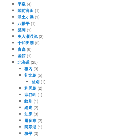
平泉
(4)
陸前高田
(1)
浄土ヶ浜
(1)
八幡平
(1)
盛岡
(1)
奥入瀬渓流
(2)
十和田湖
(2)
青森
(6)
函館
(1)
北海道
(25)
稚内
(3)
礼文島
(5)
登別
(1)
利尻島
(2)
宗谷岬
(1)
紋別
(1)
網走
(2)
知床
(3)
霧多布
(2)
阿寒湖
(1)
糠平
(3)