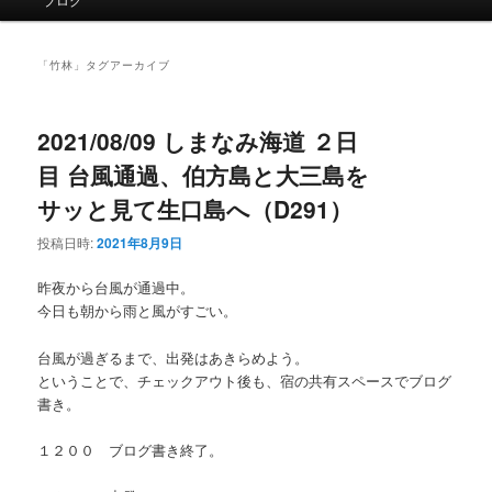
イ
ン
メ
「
竹林
」タグアーカイブ
ニ
ュ
ー
2021/08/09 しまなみ海道 ２日
目 台風通過、伯方島と大三島を
サッと見て生口島へ（D291）
投稿日時:
2021年8月9日
昨夜から台風が通過中。
今日も朝から雨と風がすごい。
台風が過ぎるまで、出発はあきらめよう。
ということで、チェックアウト後も、宿の共有スペースでブログ
書き。
１２００ ブログ書き終了。