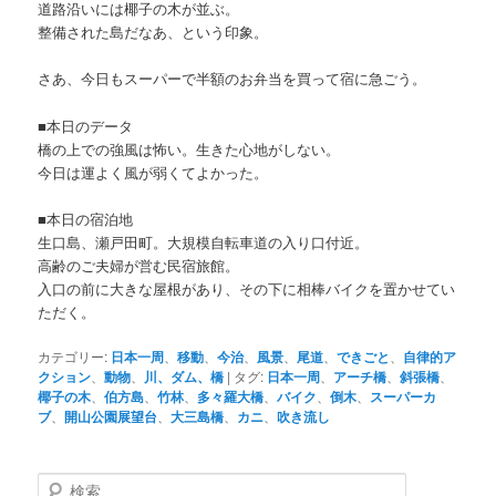
道路沿いには椰子の木が並ぶ。
整備された島だなあ、という印象。
さあ、今日もスーパーで半額のお弁当を買って宿に急ごう。
■本日のデータ
橋の上での強風は怖い。生きた心地がしない。
今日は運よく風が弱くてよかった。
■本日の宿泊地
生口島、瀬戸田町。大規模自転車道の入り口付近。
高齢のご夫婦が営む民宿旅館。
入口の前に大きな屋根があり、その下に相棒バイクを置かせてい
ただく。
カテゴリー:
日本一周
、
移動
、
今治
、
風景
、
尾道
、
できごと
、
自律的ア
クション
、
動物
、
川、ダム、橋
|
タグ:
日本一周
、
アーチ橋
、
斜張橋
、
椰子の木
、
伯方島
、
竹林
、
多々羅大橋
、
バイク
、
倒木
、
スーパーカ
ブ
、
開山公園展望台
、
大三島橋
、
カニ
、
吹き流し
検