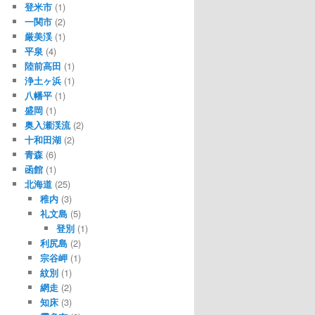
登米市
(1)
一関市
(2)
厳美渓
(1)
平泉
(4)
陸前高田
(1)
浄土ヶ浜
(1)
八幡平
(1)
盛岡
(1)
奥入瀬渓流
(2)
十和田湖
(2)
青森
(6)
函館
(1)
北海道
(25)
稚内
(3)
礼文島
(5)
登別
(1)
利尻島
(2)
宗谷岬
(1)
紋別
(1)
網走
(2)
知床
(3)