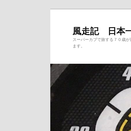
メ
サ
イ
ブ
ン
コ
風走記 日本
コ
ン
スーパーカブで旅する７０歳が
ン
テ
ます。
テ
ン
ン
ツ
ツ
へ
へ
移
移
動
動