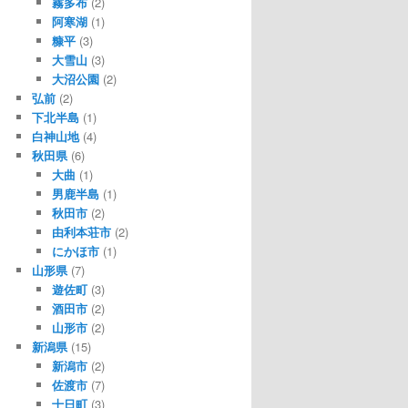
霧多布
(2)
阿寒湖
(1)
糠平
(3)
大雪山
(3)
大沼公園
(2)
弘前
(2)
下北半島
(1)
白神山地
(4)
秋田県
(6)
大曲
(1)
男鹿半島
(1)
秋田市
(2)
由利本荘市
(2)
にかほ市
(1)
山形県
(7)
遊佐町
(3)
酒田市
(2)
山形市
(2)
新潟県
(15)
新潟市
(2)
佐渡市
(7)
十日町
(3)