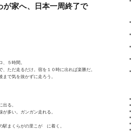
6 一路わが家へ、日本一周終了で
ロ、５時間。
で、ただ走るだけ。宿を１０時に出れば楽勝だ。
後まで気を抜かずに走ろう。
に出る。
線が多い。ガンガン走れる。
の駅まくらがの里こが に着く。