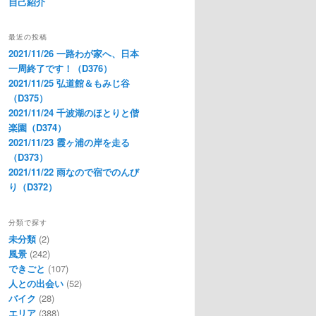
自己紹介
最近の投稿
2021/11/26 一路わが家へ、日本
一周終了です！（D376）
2021/11/25 弘道館＆もみじ谷
（D375）
2021/11/24 千波湖のほとりと偕
楽園（D374）
2021/11/23 霞ヶ浦の岸を走る
（D373）
2021/11/22 雨なので宿でのんび
り（D372）
分類で探す
未分類
(2)
風景
(242)
できごと
(107)
人との出会い
(52)
バイク
(28)
エリア
(388)