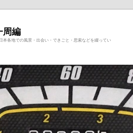
一周編
日本各地での風景・出会い・できごと・思索などを綴ってい