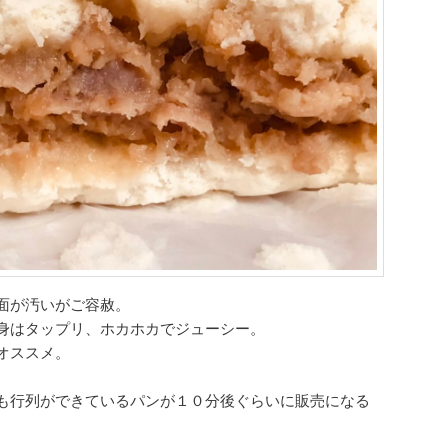
面が汚いがご容赦。
身はタップリ、ホカホカでジューシー。
オススメ。
も行列ができているパンが１０分後ぐらいに販売になる