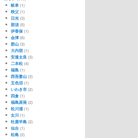
岐阜
(1)
秩父
(1)
日光
(3)
那須
(5)
伊香保
(1)
会津
(6)
郡山
(3)
大内宿
(1)
安達太良
(3)
二本松
(4)
福島
(1)
西吾妻山
(3)
五色沼
(1)
いわき市
(2)
四倉
(1)
福島原発
(2)
松川浦
(1)
女川
(1)
牡鹿半島
(2)
仙台
(1)
松島
(2)