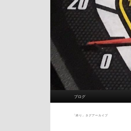
メ
ブログ
イ
ン
メ
「
終り
」タグアーカイブ
ニ
ュ