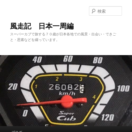
メ
サ
イ
ブ
検
ン
コ
索
コ
ン
風走記 日本一周編
ン
テ
スーパーカブで旅する７０歳が日本各地での風景・出会い・できご
テ
ン
と・思索などを綴っています。
ン
ツ
ツ
へ
へ
移
移
動
動
メ
ブログ