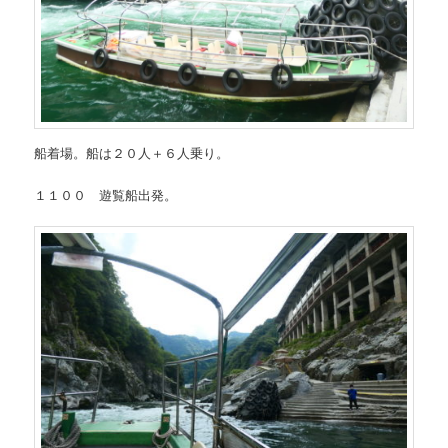
船着場。船は２０人＋６人乗り。
１１００ 遊覧船出発。