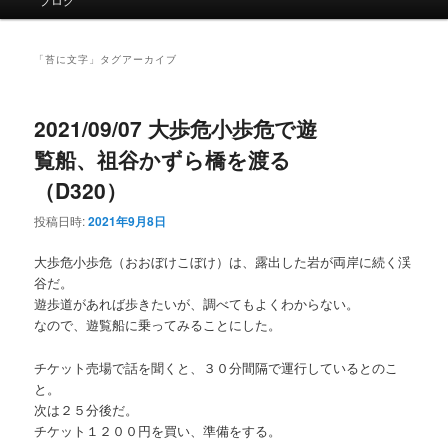
イ
ン
メ
「
苔に文字
」タグアーカイブ
ニ
ュ
ー
2021/09/07 大歩危小歩危で遊
覧船、祖谷かずら橋を渡る
（D320）
投稿日時:
2021年9月8日
大歩危小歩危（おおぼけこぼけ）は、露出した岩が両岸に続く渓
谷だ。
遊歩道があれば歩きたいが、調べてもよくわからない。
なので、遊覧船に乗ってみることにした。
チケット売場で話を聞くと、３０分間隔で運行しているとのこ
と。
次は２５分後だ。
チケット１２００円を買い、準備をする。