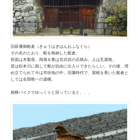
旧萩藩御船倉（きゅうはぎはんおふなぐら）
その名のとおり、船を格納した船倉。
前面は木製扉。両側＆奥は玄武岩の石積み。上は瓦屋根。
昔は松本川に面して船が自由に出入りできたらしい。その後、埋
め立てられて今は市街地の中。旧藩時代で、屋根を葺いた船倉と
しては全国唯一の遺構。
相棒バイクでゆっくりと回っていると、、、