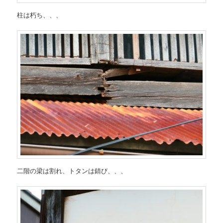
柱は朽ち、、、
二階の梁は割れ、トタンは錆び、、、