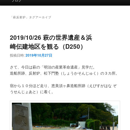
イ
ン
メ
「
萩反射炉
」タグアーカイブ
ニ
ュ
ー
2019/10/26 萩の世界遺産＆浜
崎伝建地区を観る（D250）
投稿日時:
2019年10月27日
さて、今日は萩の「明治の産業革命遺産」見学だ。
造船所跡、反射炉、松下門塾（しょうかそんじゅく）の３カ所。
宿から１０分ほど走り、恵美須ヶ鼻造船所跡（えびすがはな ぞ
うせんじょあと）に着く。