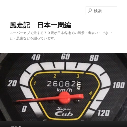
メ
サ
イ
ブ
検
ン
コ
索
コ
ン
風走記 日本一周編
ン
テ
スーパーカブで旅する７０歳が日本各地での風景・出会い・できご
テ
ン
と・思索などを綴っています。
ン
ツ
ツ
へ
へ
移
移
動
動
メ
ブログ