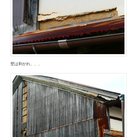
壁は剥がれ、、、