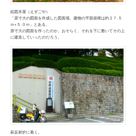
絵図木屋（えずごや）
「原寸大の図面を作成した図面場。建物の平面規模は約２７.５
ｍ×５.０ｍ」とある。
原寸大の図面を作ったのか。おそらく、それを下に敷いてその上
に建造していったのだろう。
萩反射炉に着く。