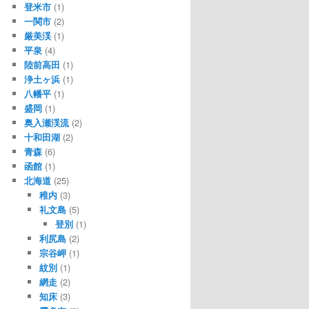
登米市
(1)
一関市
(2)
厳美渓
(1)
平泉
(4)
陸前高田
(1)
浄土ヶ浜
(1)
八幡平
(1)
盛岡
(1)
奥入瀬渓流
(2)
十和田湖
(2)
青森
(6)
函館
(1)
北海道
(25)
稚内
(3)
礼文島
(5)
登別
(1)
利尻島
(2)
宗谷岬
(1)
紋別
(1)
網走
(2)
知床
(3)