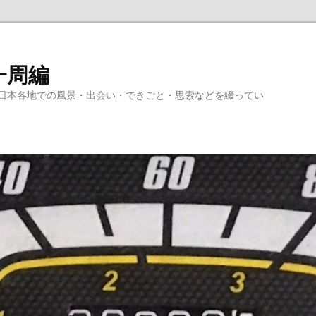
一周編
日本各地での風景・出会い・できごと・思索などを綴ってい