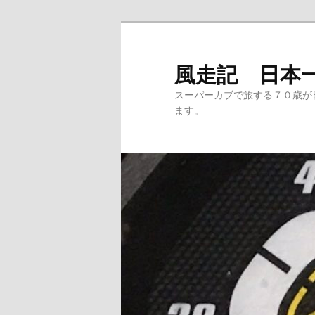
メ
サ
イ
ブ
ン
コ
風走記 日本
コ
ン
スーパーカブで旅する７０歳が
ン
テ
ます。
テ
ン
ン
ツ
ツ
へ
へ
移
移
動
動