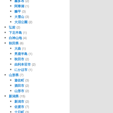
霧多布
(2)
阿寒湖
(1)
糠平
(3)
大雪山
(3)
大沼公園
(2)
弘前
(2)
下北半島
(1)
白神山地
(4)
秋田県
(6)
大曲
(1)
男鹿半島
(1)
秋田市
(2)
由利本荘市
(2)
にかほ市
(1)
山形県
(7)
遊佐町
(3)
酒田市
(2)
山形市
(2)
新潟県
(15)
新潟市
(2)
佐渡市
(7)
十日町
(3)