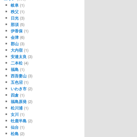
岐阜
(1)
秩父
(1)
日光
(3)
那須
(5)
伊香保
(1)
会津
(6)
郡山
(3)
大内宿
(1)
安達太良
(3)
二本松
(4)
福島
(1)
西吾妻山
(3)
五色沼
(1)
いわき市
(2)
四倉
(1)
福島原発
(2)
松川浦
(1)
女川
(1)
牡鹿半島
(2)
仙台
(1)
松島
(2)