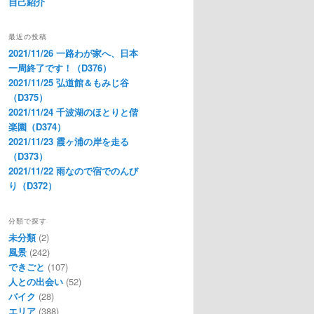
自己紹介
最近の投稿
2021/11/26 一路わが家へ、日本
一周終了です！（D376）
2021/11/25 弘道館＆もみじ谷
（D375）
2021/11/24 千波湖のほとりと偕
楽園（D374）
2021/11/23 霞ヶ浦の岸を走る
（D373）
2021/11/22 雨なので宿でのんび
り（D372）
分類で探す
未分類
(2)
風景
(242)
できごと
(107)
人との出会い
(52)
バイク
(28)
エリア
(388)