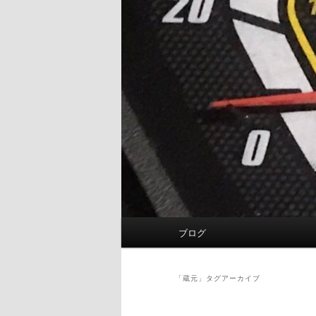
メ
ブログ
イ
ン
メ
「
蔵元
」タグアーカイブ
ニ
ュ