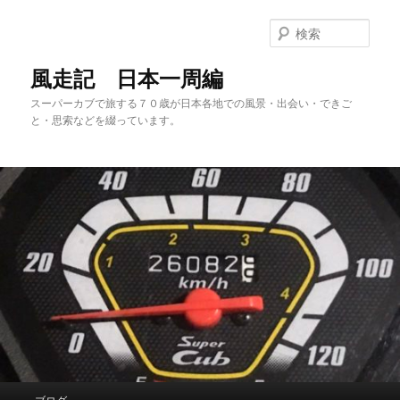
メ
サ
イ
ブ
検
ン
コ
索
コ
ン
風走記 日本一周編
ン
テ
スーパーカブで旅する７０歳が日本各地での風景・出会い・できご
テ
ン
と・思索などを綴っています。
ン
ツ
ツ
へ
へ
移
移
動
動
メ
ブログ