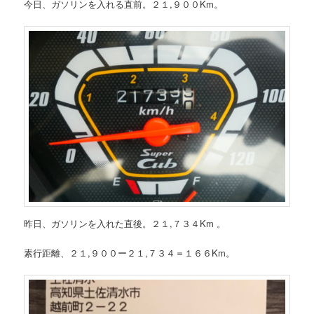
今日、ガソリンを入れる直前。２１,９００Km。
昨日、ガソリンを入れた直後。２１,７３４Km 。
素行距離、２１,９００ー２１,７３４＝１６６Km。