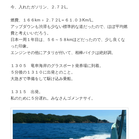
今、入れたガソリン、２.７２L。
燃費、１６６km ÷ ２.７２L＝６１.０３Km/L。
アップダウンも渋滞も少ない標準的な道だったので、ほぼ平均燃
費と考えいいだろう。
日本一周１年目は、５６～５８kmほどだったので、少し良くな
った印象。
エンジンその他にアタリが付いて、相棒バイクは絶好調。
１３０５ 竜串海岸のグラスボート発券場に到着。
５分後の１３１０に出発とのこと。
大急ぎで準備をして駆け込み乗船。
１３１５ 出発。
私のために５分遅れ。みなさんゴメンナサイ。