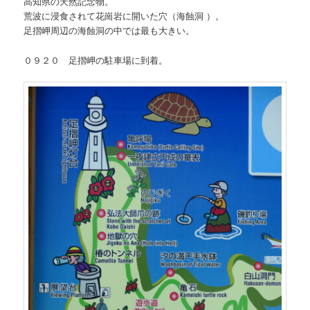
高知県の天然記念物。
荒波に浸食されて花崗岩に開いた穴（海蝕洞 ）。
足摺岬周辺の海蝕洞の中では最も大きい。
０９２０ 足摺岬の駐車場に到着。