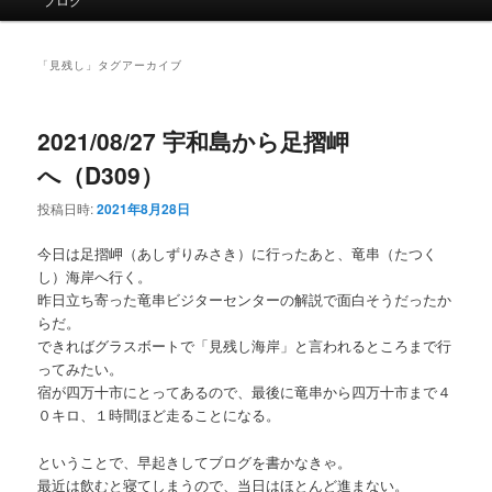
イ
ン
メ
「
見残し
」タグアーカイブ
ニ
ュ
ー
2021/08/27 宇和島から足摺岬
へ（D309）
投稿日時:
2021年8月28日
今日は足摺岬（あしずりみさき）に行ったあと、竜串（たつく
し）海岸へ行く。
昨日立ち寄った竜串ビジターセンターの解説で面白そうだったか
らだ。
できればグラスボートで「見残し海岸」と言われるところまで行
ってみたい。
宿が四万十市にとってあるので、最後に竜串から四万十市まで４
０キロ、１時間ほど走ることになる。
ということで、早起きしてブログを書かなきゃ。
最近は飲むと寝てしまうので、当日はほとんど進まない。