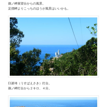
鵜ノ岬展望台からの風景。
足摺岬よりこっちのほうが風景はいいかも。
臼碆埼（うすばえさき）灯台。
鵜ノ岬灯台から２キロ、４分。