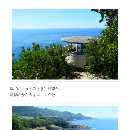
鵜ノ岬（うのみさき）展望台。
足摺岬から６キロ、１０分。