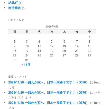
紀北町
(1)
南房総市
(1)
日付から探す
2026年8月
日
月
火
水
木
金
土
1
2
3
4
5
6
7
8
9
10
11
12
13
14
15
16
17
18
19
20
21
22
23
24
25
26
27
28
29
30
31
« 11月
最近のコメント
2021/11/26 一路わが家へ、日本一周終了です！（D376）
に
fuso
より
2021/11/26 一路わが家へ、日本一周終了です！（D376）
に
たき
ざわしろう
より
2021/11/26 一路わが家へ、日本一周終了です！（D376）
に
fuso
より