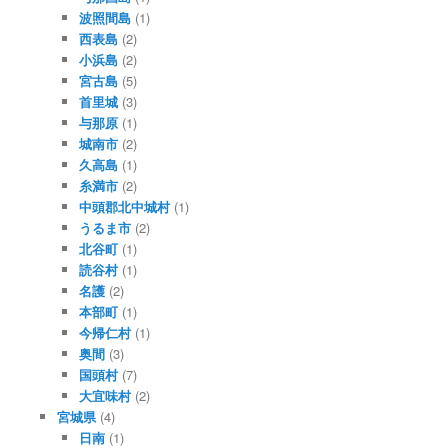
波照間島
(1)
西表島
(2)
小浜島
(2)
宮古島
(5)
首里城
(3)
与那原
(1)
城南市
(2)
久高島
(1)
糸満市
(2)
中頭郡北中城村
(1)
うるま市
(2)
北谷町
(1)
読谷村
(1)
名護
(2)
本部町
(1)
今帰仁村
(1)
奥間
(3)
国頭村
(7)
大宜味村
(2)
宮城県
(4)
日南
(1)