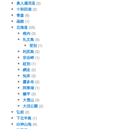
奥入瀬渓流
(2)
十和田湖
(2)
青森
(6)
函館
(1)
北海道
(25)
稚内
(3)
礼文島
(5)
登別
(1)
利尻島
(2)
宗谷岬
(1)
紋別
(1)
網走
(2)
知床
(3)
霧多布
(2)
阿寒湖
(1)
糠平
(3)
大雪山
(3)
大沼公園
(2)
弘前
(2)
下北半島
(1)
白神山地
(4)