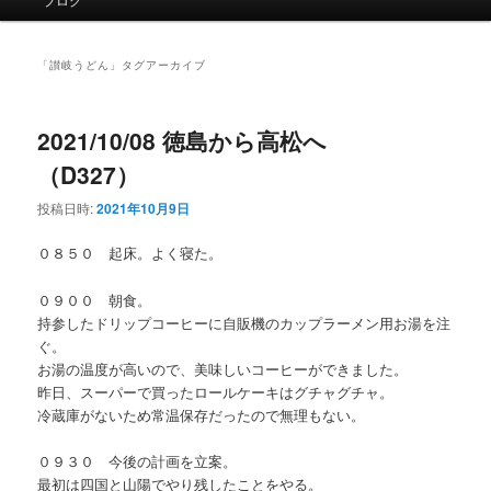
イ
ン
メ
「
讃岐うどん
」タグアーカイブ
ニ
ュ
ー
2021/10/08 徳島から高松へ
（D327）
投稿日時:
2021年10月9日
０８５０ 起床。よく寝た。
０９００ 朝食。
持参したドリップコーヒーに自販機のカップラーメン用お湯を注
ぐ。
お湯の温度が高いので、美味しいコーヒーができました。
昨日、スーパーで買ったロールケーキはグチャグチャ。
冷蔵庫がないため常温保存だったので無理もない。
０９３０ 今後の計画を立案。
最初は四国と山陽でやり残したことをやる。