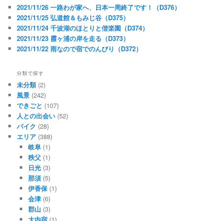
2021/11/26 一路わが家へ、日本一周終了です！（D376）
2021/11/25 弘道館＆もみじ谷（D375）
2021/11/24 千波湖のほとりと偕楽園（D374）
2021/11/23 霞ヶ浦の岸を走る（D373）
2021/11/22 雨なので宿でのんびり（D372）
分類で探す
未分類
(2)
風景
(242)
できごと
(107)
人との出会い
(52)
バイク
(28)
エリア
(388)
岐阜
(1)
秩父
(1)
日光
(3)
那須
(5)
伊香保
(1)
会津
(6)
郡山
(3)
大内宿
(1)