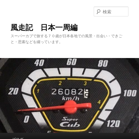
メ
サ
イ
ブ
検
ン
コ
索
コ
ン
風走記 日本一周編
ン
テ
スーパーカブで旅する７０歳が日本各地での風景・出会い・できご
テ
ン
と・思索などを綴っています。
ン
ツ
ツ
へ
へ
移
移
動
動
メ
ブログ