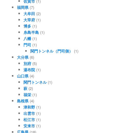
佐賀市
(1)
福岡県
(7)
大牟田
(2)
大宰府
(1)
博多
(1)
糸島半島
(1)
八幡
(1)
門司
(1)
関門トンネル（門司側）
(1)
大分県
(6)
別府
(5)
湯布院
(1)
山口県
(4)
関門トンネル
(1)
萩
(2)
福栄
(1)
島根県
(4)
津和野
(1)
出雲市
(1)
松江市
(1)
安来市
(1)
広島県
(18)