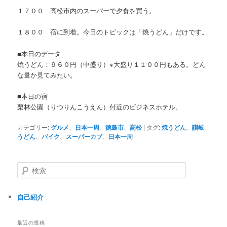
１７００ 高松市内のスーパーで夕食を買う。
１８００ 宿に到着。今日のトピックは「焼うどん」だけです。
■本日のデータ
焼うどん：９６０円（中盛り）※大盛り１１００円もある。どん
な量か見てみたい。
■本日の宿
栗林公園（りつりんこうえん）付近のビジネスホテル。
カテゴリー:
グルメ
、
日本一周
、
徳島市
、
高松
|
タグ:
焼うどん
、
讃岐
うどん
、
バイク
、
スーパーカブ
、
日本一周
検
索
自己紹介
最近の投稿