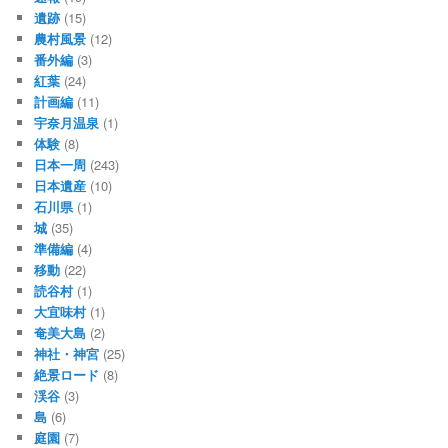
遺跡
(15)
農村風景
(12)
番外編
(3)
紅葉
(24)
計画編
(11)
宇奈月温泉
(1)
体験
(8)
日本一周
(243)
日本遺産
(10)
石川県
(1)
城
(35)
準備編
(4)
移動
(22)
読谷村
(1)
大宜味村
(1)
奄美大島
(2)
神社・神宮
(25)
絶景ロード
(8)
渓谷
(3)
島
(6)
庭園
(7)