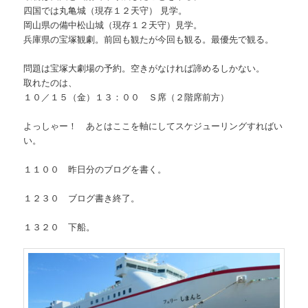
四国では丸亀城（現存１２天守） 見学。
岡山県の備中松山城（現存１２天守）見学。
兵庫県の宝塚観劇。前回も観たが今回も観る。最優先で観る。
問題は宝塚大劇場の予約。空きがなければ諦めるしかない。
取れたのは、
１０／１５（金）１３：００ Ｓ席（２階席前方）
よっしゃー！ あとはここを軸にしてスケジューリングすればい
い。
１１００ 昨日分のブログを書く。
１２３０ ブログ書き終了。
１３２０ 下船。