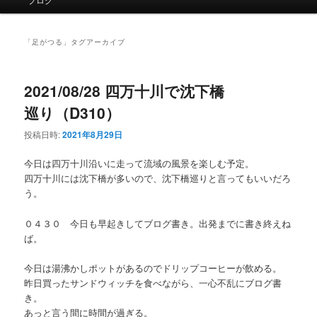
イ
ン
メ
「
足がつる
」タグアーカイブ
ニ
ュ
ー
2021/08/28 四万十川で沈下橋
巡り（D310）
投稿日時:
2021年8月29日
今日は四万十川沿いに走って流域の風景を楽しむ予定。
四万十川には沈下橋が多いので、沈下橋巡りと言ってもいいだろ
う。
０４３０ 今日も早起きしてブログ書き。出発までに書き終えね
ば。
今日は湯沸かしポットがあるのでドリップコーヒーが飲める。
昨日買ったサンドウィッチを食べながら、一心不乱にブログ書
き。
あっと言う間に時間が過ぎる。