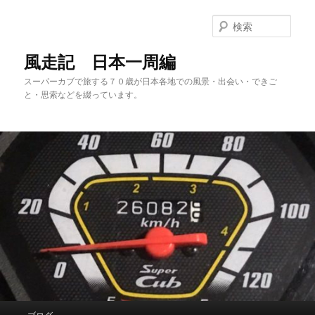
メ
サ
イ
ブ
検
ン
コ
索
コ
ン
風走記 日本一周編
ン
テ
スーパーカブで旅する７０歳が日本各地での風景・出会い・できご
テ
ン
と・思索などを綴っています。
ン
ツ
ツ
へ
へ
移
移
動
動
メ
ブログ